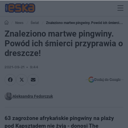
News
Świat
Znaleziono martwe pingwiny. Powód ich śmierci
przyprawia o dreszcze!
Znaleziono martwe pingwiny.
Powód ich śmierci przyprawia o
dreszcze!
2021-09-21
9:44
Dodaj do Google
Aleksandra Fedorczuk
63 zagrożone afrykańskie pingwiny na plaży
pod Kapsztadem nie żyją - donosi The