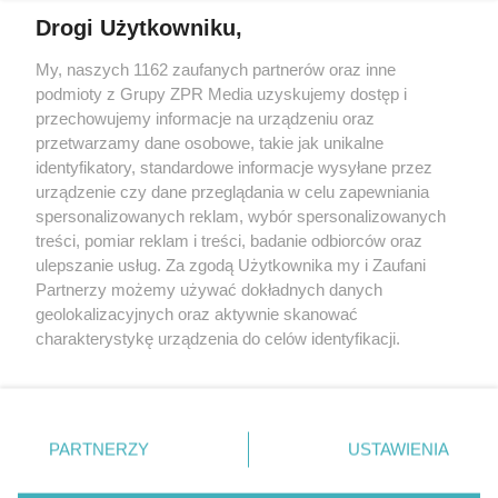
Drogi Użytkowniku,
My, naszych 1162 zaufanych partnerów oraz inne
Żaden utwór zamieszczony w serwisie nie może być powielany i
podmioty z Grupy ZPR Media uzyskujemy dostęp i
rozpowszechniany lub dalej rozpowszechniany w jakikolwiek sposób (w
tym także elektroniczny lub mechaniczny) na jakimkolwiek polu
przechowujemy informacje na urządzeniu oraz
eksploatacji w jakiejkolwiek formie, włącznie z umieszczaniem w
przetwarzamy dane osobowe, takie jak unikalne
Internecie bez pisemnej zgody właściciela praw. Jakiekolwiek użycie lub
identyfikatory, standardowe informacje wysyłane przez
wykorzystanie utworów w całości lub w części z naruszeniem prawa,
tzn. bez właściwej zgody, jest zabronione pod groźbą kary i może być
urządzenie czy dane przeglądania w celu zapewniania
ścigane prawnie.
spersonalizowanych reklam, wybór spersonalizowanych
treści, pomiar reklam i treści, badanie odbiorców oraz
ulepszanie usług. Za zgodą Użytkownika my i Zaufani
Partnerzy możemy używać dokładnych danych
geolokalizacyjnych oraz aktywnie skanować
charakterystykę urządzenia do celów identyfikacji.
Ponieważ cenimy Twoją prywatność, prosimy o zgodę na
O nas
korzystanie z tych technologii poprzez kliknięcie
Informacje prawne
„Akceptuję”. Zgoda jest dobrowolna i zawsze możesz ją
zmienić/wycofać klikając przycisk ustawień prywatności
PARTNERZY
USTAWIENIA
Nasze serwisy
znajdujący się w lewym dolnym rogu strony
. Niektóre
rodzaje przetwarzania danych nie wymagają zgody
© 2026 Grupa ZPR Media