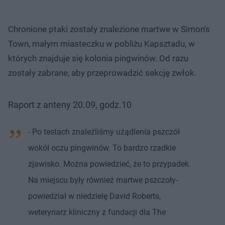
Chronione ptaki zostały znalezione martwe w Simon's
Town, małym miasteczku w pobliżu Kapsztadu, w
których znajduje się kolonia pingwinów. Od razu
zostały zabrane, aby przeprowadzić sekcję zwłok.
Raport z anteny 20.09, godz.10
- Po testach znaleźliśmy użądlenia pszczół
wokół oczu pingwinów. To bardzo rzadkie
zjawisko. Można powiedzieć, że to przypadek.
Na miejscu były również martwe pszczoły-
powiedział w niedzielę David Roberts,
weterynarz kliniczny z fundacji dla The