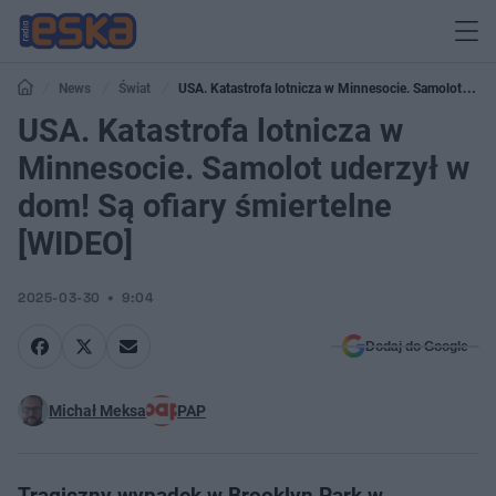
News
Świat
USA. Katastrofa lotnicza w Minnesocie. Samolot
uderzył w dom! Są ofiary śmiertelne [WIDEO]
USA. Katastrofa lotnicza w
Minnesocie. Samolot uderzył w
dom! Są ofiary śmiertelne
[WIDEO]
2025-03-30
9:04
Dodaj do Google
Michał Meksa
PAP
Tragiczny wypadek w Brooklyn Park w