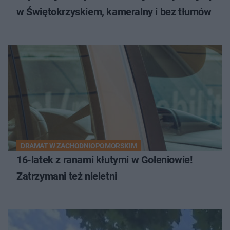
w Świętokrzyskiem, kameralny i bez tłumów
DRAMAT W ZACHODNIOPOMORSKIM
16-latek z ranami kłutymi w Goleniowie!
Zatrzymani też nieletni