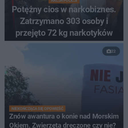
AKCJA POLICJI
Potężny cios w narkobiznes.
Zatrzymano 303 osoby i
przejęto 72 kg narkotyków
22
NIEKOŃCZĄCA SIĘ OPOWIEŚĆ
Znów awantura o konie nad Morskim
Okiem. Zwierzęta dręczone czy nie?