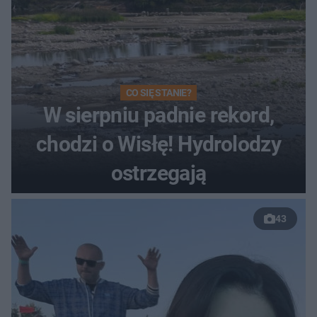
CO SIĘ STANIE?
W sierpniu padnie rekord,
chodzi o Wisłę! Hydrolodzy
ostrzegają
43