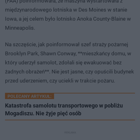
(FAA) poinformowała, że maszyna wystartowała z
międzynarodowego lotniska w Des Moines w stanie
Iowa, a jej celem było lotnisko Anoka County-Blaine w
Minneapolis.
Na szczęście, jak poinformował szef straży pożarnej
Brooklyn Park, Shawn Conway, **mieszkańcy domu, w
który uderzył samolot, zdołali się ewakuować bez
żadnych obrażeń**. Nie jest jasne, czy opuścili budynek
przed uderzeniem, czy uciekli w trakcie pożaru.
POLECANY ARTYKUŁ:
Katastrofa samolotu transportowego w pobliżu
Mogadiszu. Nie żyje pięć osób