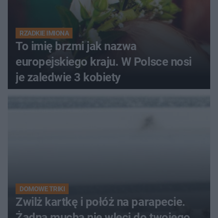
RZADKIE IMIONA
To imię brzmi jak nazwa
europejskiego kraju. W Polsce nosi
je zaledwie 3 kobiety
DOMOWE TRIKI
Zwilż kartkę i połóż na parapecie.
Żadna mucha nie wleci do twojego