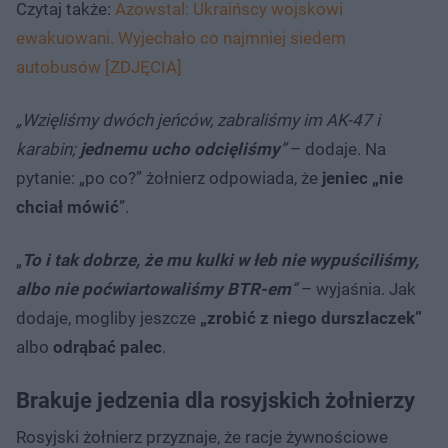
Czytaj także:
Azowstal: Ukraińscy wojskowi
ewakuowani. Wyjechało co najmniej siedem
autobusów [ZDJĘCIA]
„Wzięliśmy dwóch jeńców, zabraliśmy im AK-47 i
karabin;
jednemu ucho odcięliśmy
”
– dodaje. Na
pytanie: „po co?” żołnierz odpowiada, że
jeniec „nie
chciał mówić
”.
„
To i tak dobrze, że mu kulki w łeb nie wypuściliśmy,
albo nie poćwiartowaliśmy BTR-em
”
– wyjaśnia. Jak
dodaje, mogliby jeszcze
„zrobić z niego durszlaczek”
albo
odrąbać palec
.
Brakuje jedzenia dla rosyjskich żołnierzy
Rosyjski żołnierz przyznaje, że racje żywnościowe