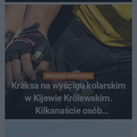
dramatycznej akcji
KARAMBOL NA WYŚCIGU
Kraksa na wyścigu kolarskim
w Kijewie Królewskim.
Kilkanaście osób
poszkodowanych, lądował
śmigłowiec LPR