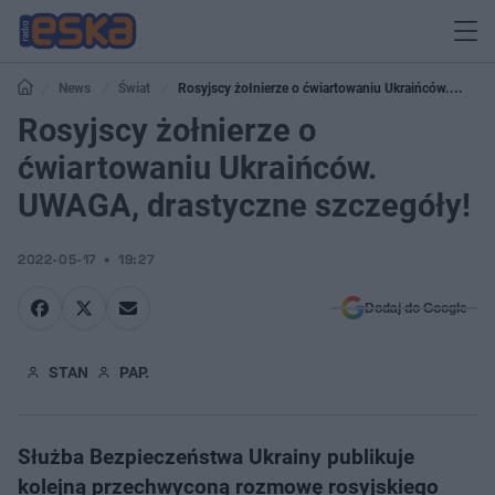
News
Świat
Rosyjscy żołnierze o ćwiartowaniu Ukraińców.
UWAGA, drastyczne szczegóły!
Rosyjscy żołnierze o
ćwiartowaniu Ukraińców.
UWAGA, drastyczne szczegóły!
2022-05-17
19:27
Dodaj do Google
STAN
PAP.
Służba Bezpieczeństwa Ukrainy publikuje
kolejną przechwyconą rozmowę rosyjskiego