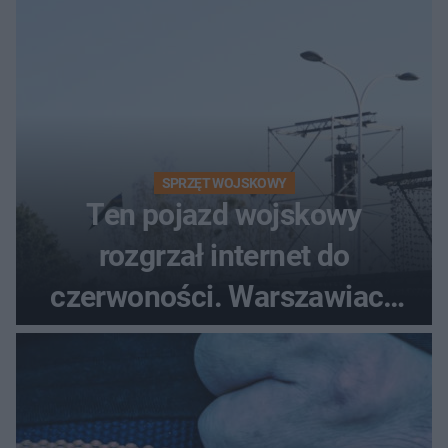
SPRZĘT WOJSKOWY
Ten pojazd wojskowy
rozgrzał internet do
czerwoności. Warszawiacy
pytali, czy to Mad Max!