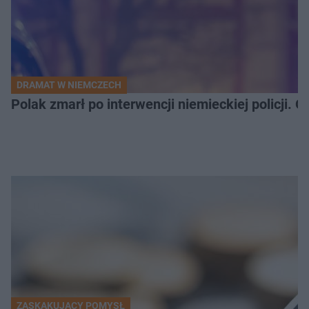
DRAMAT W NIEMCZECH
Polak zmarł po interwencji niemieckiej policji. 
ZASKAKUJĄCY POMYSŁ