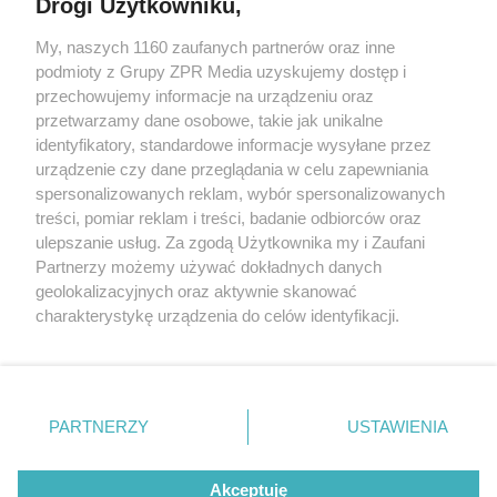
Drogi Użytkowniku,
My, naszych 1160 zaufanych partnerów oraz inne
Żaden utwór zamieszczony w serwisie nie może być powielany i
podmioty z Grupy ZPR Media uzyskujemy dostęp i
rozpowszechniany lub dalej rozpowszechniany w jakikolwiek sposób (w
przechowujemy informacje na urządzeniu oraz
tym także elektroniczny lub mechaniczny) na jakimkolwiek polu
eksploatacji w jakiejkolwiek formie, włącznie z umieszczaniem w
przetwarzamy dane osobowe, takie jak unikalne
Internecie bez pisemnej zgody właściciela praw. Jakiekolwiek użycie lub
identyfikatory, standardowe informacje wysyłane przez
wykorzystanie utworów w całości lub w części z naruszeniem prawa,
tzn. bez właściwej zgody, jest zabronione pod groźbą kary i może być
urządzenie czy dane przeglądania w celu zapewniania
ścigane prawnie.
spersonalizowanych reklam, wybór spersonalizowanych
treści, pomiar reklam i treści, badanie odbiorców oraz
ulepszanie usług. Za zgodą Użytkownika my i Zaufani
Partnerzy możemy używać dokładnych danych
geolokalizacyjnych oraz aktywnie skanować
charakterystykę urządzenia do celów identyfikacji.
Ponieważ cenimy Twoją prywatność, prosimy o zgodę na
O nas
korzystanie z tych technologii poprzez kliknięcie
Informacje prawne
„Akceptuję”. Zgoda jest dobrowolna i zawsze możesz ją
zmienić/wycofać klikając przycisk ustawień prywatności
PARTNERZY
USTAWIENIA
Nasze serwisy
znajdujący się w lewym dolnym rogu strony
. Niektóre
rodzaje przetwarzania danych nie wymagają zgody
© 2026 Grupa ZPR Media
Akceptuję
użytkownika, ale masz prawo sprzeciwić się takiemu