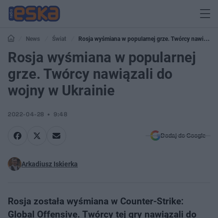
News
Świat
Rosja wyśmiana w popularnej grze. Twórcy nawiązali
do wojny w Ukrainie
Rosja wyśmiana w popularnej
grze. Twórcy nawiązali do
wojny w Ukrainie
2022-04-28
9:48
Dodaj do Google
Arkadiusz Iskierka
Rosja została wyśmiana w Counter-Strike:
Global Offensive. Twórcy tej gry nawiązali do