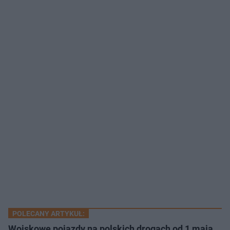
POLECANY ARTYKUŁ:
Wojskowe pojazdy na polskich drogach od 1 maja.