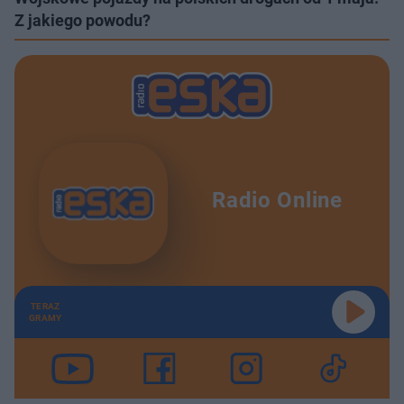
Z jakiego powodu?
Radio Online
TERAZ
GRAMY