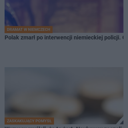
DRAMAT W NIEMCZECH
Polak zmarł po interwencji niemieckiej policji. 
ZASKAKUJĄCY POMYSŁ