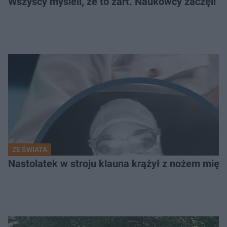
Wszyscy myśleli, że to żart. Naukowcy zaczęli z
ZE ŚWIATA
Nastolatek w stroju klauna krążył z nożem mię