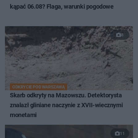
kąpać 06.08? Flaga, warunki pogodowe
8
ODKRYCIE POD WARSZAWĄ
Skarb odkryty na Mazowszu. Detektorysta
znalazł gliniane naczynie z XVII-wiecznymi
monetami
11