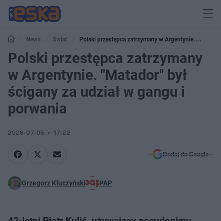
News
Świat
Polski przestępca zatrzymany w Argentynie.
"Matador" był ścigany za udział w gangu i porwania
Polski przestępca zatrzymany
w Argentynie. "Matador" był
ścigany za udział w gangu i
porwania
2026-07-05
17:22
Dodaj do Google
Grzegorz Kluczyński
PAP
42-letni Piotr Kuliś, używający pseudonimu