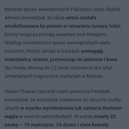
Minister spraw wewnętrznych Pakistanu szejk Rashid
Ahmed powiedział, że także
armia została
zmobilizowana by pomóc w ratowaniu tysięcy ludzi
,
którzy wciąż pozostają uwięzieni pod śniegiem.
Według ministerstwa spraw wewnętrznych wielu
turystom, którzy utknęli w korkach,
pomagają
mieszkańcy miasta, przynosząc im jedzenie i koce
.
Na chwilę obecną do 22 osób wzrosła liczba ofiar
śmiertelnych tragicznych wydarzeń w Murree.
Hasan Chawar, rzecznik rządu prowincji Pendżab,
powiedział, że wszystkie znalezione do tej pory osoby
zmarły
w wyniku wychłodzenia lub zatrucia tlenkiem
węgla
w swoich samochodach. W sumie
zmarły 22
osoby – 10 mężczyzn, 10 dzieci i dwie kobiety.