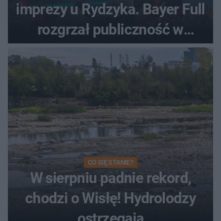
imprezy u Rydzyka. Bayer Full
rozgrzał publiczność w
Toruniu
CO SIĘ STANIE?
W sierpniu padnie rekord,
chodzi o Wisłę! Hydrolodzy
ostrzegają