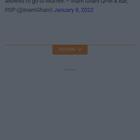
allowed to go to Murree.— Inam Ghani QPM & Bar,
PSP (@InamGhani)
January 8, 2022
ROZWIŃ