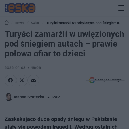
News
Świat
Turyści zamarźli w uwięzionych pod śniegiem autach
– prawie połowa ofiar to dzieci
Turyści zamarźli w uwięzionych
pod śniegiem autach – prawie
połowa ofiar to dzieci
2022-01-08
16:09
Dodaj do Google
Joanna Szatecka
PAP.
Zaskakująco duże opady śniegu w Pakistanie
stały się powodem tragedii. Według ostatnich