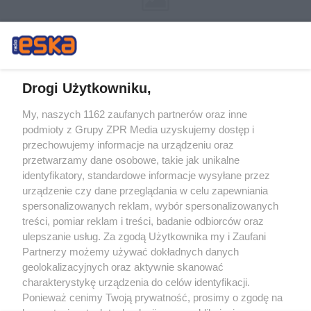
Drogi Użytkowniku,
My, naszych 1162 zaufanych partnerów oraz inne
Żaden utwór zamieszczony w serwisie nie może być powielany i
podmioty z Grupy ZPR Media uzyskujemy dostęp i
rozpowszechniany lub dalej rozpowszechniany w jakikolwiek sposób (w
tym także elektroniczny lub mechaniczny) na jakimkolwiek polu
przechowujemy informacje na urządzeniu oraz
eksploatacji w jakiejkolwiek formie, włącznie z umieszczaniem w Internecie
przetwarzamy dane osobowe, takie jak unikalne
bez pisemnej zgody właściciela praw. Jakiekolwiek użycie lub
wykorzystanie utworów w całości lub w części z naruszeniem prawa, tzn.
identyfikatory, standardowe informacje wysyłane przez
bez właściwej zgody, jest zabronione pod groźbą kary i może być ścigane
urządzenie czy dane przeglądania w celu zapewniania
prawnie.
spersonalizowanych reklam, wybór spersonalizowanych
treści, pomiar reklam i treści, badanie odbiorców oraz
ulepszanie usług. Za zgodą Użytkownika my i Zaufani
Partnerzy możemy używać dokładnych danych
geolokalizacyjnych oraz aktywnie skanować
charakterystykę urządzenia do celów identyfikacji.
O nas
Ponieważ cenimy Twoją prywatność, prosimy o zgodę na