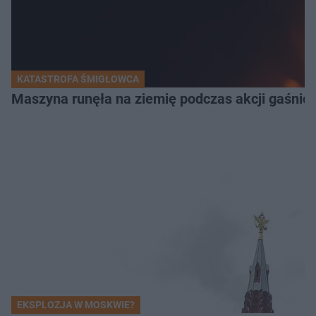
KATASTROFA ŚMIGŁOWCA
Maszyna runęła na ziemię podczas akcji gaśnicz
EKSPLOZJA W MOSKWIE?