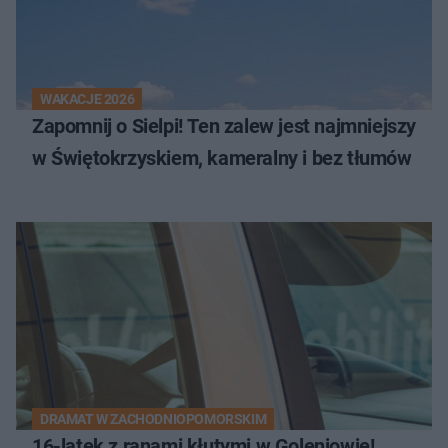
WAKACJE 2026
Zapomnij o Sielpi! Ten zalew jest najmniejszy
w Świętokrzyskiem, kameralny i bez tłumów
DRAMAT W ZACHODNIOPOMORSKIM
16-latek z ranami kłutymi w Goleniowie!