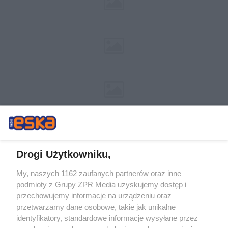
Drogi Użytkowniku,
My, naszych 1162 zaufanych partnerów oraz inne
Żaden utwór zamieszczony w serwisie nie może być powielany i
podmioty z Grupy ZPR Media uzyskujemy dostęp i
rozpowszechniany lub dalej rozpowszechniany w jakikolwiek sposób (w
tym także elektroniczny lub mechaniczny) na jakimkolwiek polu
przechowujemy informacje na urządzeniu oraz
eksploatacji w jakiejkolwiek formie, włącznie z umieszczaniem w Internecie
przetwarzamy dane osobowe, takie jak unikalne
bez pisemnej zgody właściciela praw. Jakiekolwiek użycie lub
identyfikatory, standardowe informacje wysyłane przez
wykorzystanie utworów w całości lub w części z naruszeniem prawa, tzn.
bez właściwej zgody, jest zabronione pod groźbą kary i może być ścigane