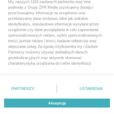
My, naszych 1162 zaufanych partnerów oraz inne
Żaden utwór zamieszczony w serwisie nie może być powielany i
podmioty z Grupy ZPR Media uzyskujemy dostęp i
rozpowszechniany lub dalej rozpowszechniany w jakikolwiek sposób (w
tym także elektroniczny lub mechaniczny) na jakimkolwiek polu
przechowujemy informacje na urządzeniu oraz
eksploatacji w jakiejkolwiek formie, włącznie z umieszczaniem w
przetwarzamy dane osobowe, takie jak unikalne
Internecie bez pisemnej zgody właściciela praw. Jakiekolwiek użycie lub
identyfikatory, standardowe informacje wysyłane przez
wykorzystanie utworów w całości lub w części z naruszeniem prawa,
tzn. bez właściwej zgody, jest zabronione pod groźbą kary i może być
urządzenie czy dane przeglądania w celu zapewniania
ścigane prawnie.
spersonalizowanych reklam, wybór spersonalizowanych
treści, pomiar reklam i treści, badanie odbiorców oraz
ulepszanie usług. Za zgodą Użytkownika my i Zaufani
Partnerzy możemy używać dokładnych danych
geolokalizacyjnych oraz aktywnie skanować
charakterystykę urządzenia do celów identyfikacji.
Ponieważ cenimy Twoją prywatność, prosimy o zgodę na
O nas
korzystanie z tych technologii poprzez kliknięcie
Informacje prawne
„Akceptuję”. Zgoda jest dobrowolna i zawsze możesz ją
zmienić/wycofać klikając przycisk ustawień prywatności
PARTNERZY
USTAWIENIA
Nasze serwisy
znajdujący się w lewym dolnym rogu strony
. Niektóre
rodzaje przetwarzania danych nie wymagają zgody
© 2026 Grupa ZPR Media
Akceptuję
użytkownika, ale masz prawo sprzeciwić się takiemu
przetwarzaniu. Preferencje będą miały zastosowanie tylko