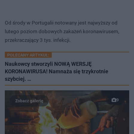
Od środy w Portugalii notowany jest najwyższy od
lutego poziom dobowych zakażeń koronawirusem,
przekraczający 3 tys. infekcji.
POLECANY ARTYKUŁ:
Naukowcy stworzyli NOWĄ WERSJĘ
KORONAWIRUSA! Namnaża się trzykrotnie
szybciej. …
9