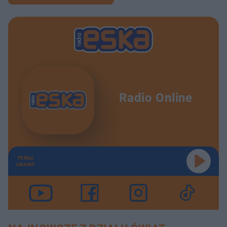
Radio Online
TERAZ
GRAMY