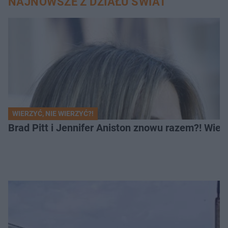
NAJNOWSZE Z DZIAŁU ŚWIAT
WIERZYĆ, NIE WIERZYĆ?!
Brad Pitt i Jennifer Aniston znowu razem?! Wiel