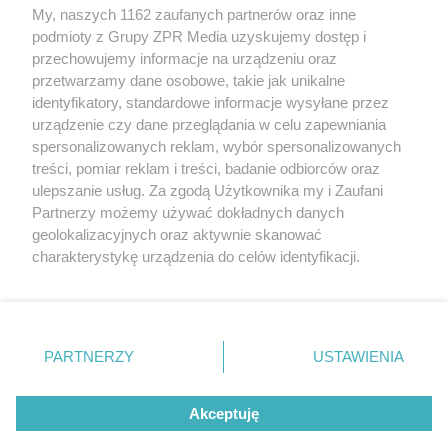
My, naszych 1162 zaufanych partnerów oraz inne
Żaden utwór zamieszczony w serwisie nie może być powielany i
podmioty z Grupy ZPR Media uzyskujemy dostęp i
rozpowszechniany lub dalej rozpowszechniany w jakikolwiek sposób (w
tym także elektroniczny lub mechaniczny) na jakimkolwiek polu
przechowujemy informacje na urządzeniu oraz
eksploatacji w jakiejkolwiek formie, włącznie z umieszczaniem w
przetwarzamy dane osobowe, takie jak unikalne
Internecie bez pisemnej zgody właściciela praw. Jakiekolwiek użycie lub
identyfikatory, standardowe informacje wysyłane przez
wykorzystanie utworów w całości lub w części z naruszeniem prawa,
tzn. bez właściwej zgody, jest zabronione pod groźbą kary i może być
urządzenie czy dane przeglądania w celu zapewniania
ścigane prawnie.
spersonalizowanych reklam, wybór spersonalizowanych
treści, pomiar reklam i treści, badanie odbiorców oraz
ulepszanie usług. Za zgodą Użytkownika my i Zaufani
Partnerzy możemy używać dokładnych danych
geolokalizacyjnych oraz aktywnie skanować
charakterystykę urządzenia do celów identyfikacji.
Ponieważ cenimy Twoją prywatność, prosimy o zgodę na
O nas
korzystanie z tych technologii poprzez kliknięcie
Informacje prawne
„Akceptuję”. Zgoda jest dobrowolna i zawsze możesz ją
zmienić/wycofać klikając przycisk ustawień prywatności
PARTNERZY
USTAWIENIA
Nasze serwisy
znajdujący się w lewym dolnym rogu strony
. Niektóre
rodzaje przetwarzania danych nie wymagają zgody
© 2026 Grupa ZPR Media
Akceptuję
użytkownika, ale masz prawo sprzeciwić się takiemu
przetwarzaniu. Preferencje będą miały zastosowanie tylko