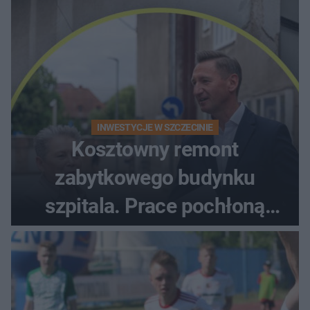
INWESTYCJE W SZCZECINIE
Kosztowny remont
zabytkowego budynku
szpitala. Prace pochłoną
dziesiątki milionów