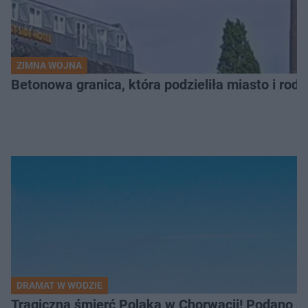
ZIMNA WOJNA
Betonowa granica, która podzieliła miasto i rodz
DRAMAT W WODZIE
Tragiczna śmierć Polaka w Chorwacji! Podano s