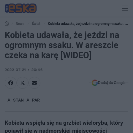
News
Świat
Kobieta udawała, że jeździ na ogromnym ssaku. W
areszcie czeka na karę [WIDEO]
Kobieta udawała, że jeździ na
ogromnym ssaku. W areszcie
czeka na karę [WIDEO]
2022-07-21
20:46
Dodaj do Google
STAN
PAP.
Kobieta wspięła się na grzbiet wieloryba, który
pojawił się w nadmorskiej miejscowości