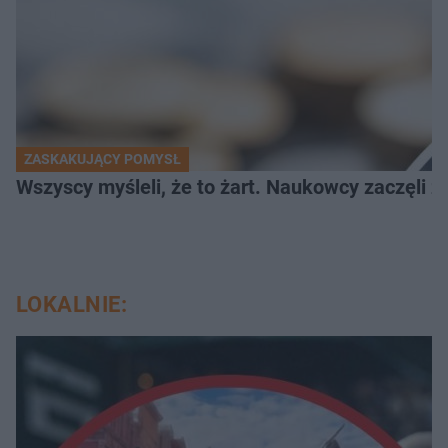
ZASKAKUJĄCY POMYSŁ
Wszyscy myśleli, że to żart. Naukowcy zaczęli z
LOKALNIE: