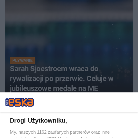
PŁYWANIE
Sarah Sjoestroem wraca do
rywalizacji po przerwie. Celuje w
jubileuszowe medale na ME
Drogi Użytkowniku,
My, naszych 1162 zaufanych partnerów oraz inne