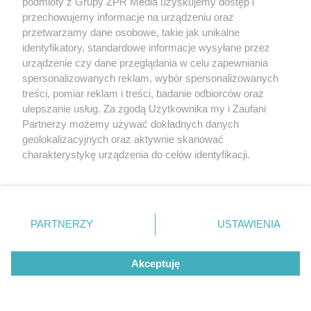
podmioty z Grupy ZPR Media uzyskujemy dostęp i
przechowujemy informacje na urządzeniu oraz
przetwarzamy dane osobowe, takie jak unikalne
SPRAWDZONE SPOSOBY
identyfikatory, standardowe informacje wysyłane przez
Twoja biżuteria pociemniała? Włóż
urządzenie czy dane przeglądania w celu zapewniania
spersonalizowanych reklam, wybór spersonalizowanych
kawałek tego do szuflady i zapomnij
treści, pomiar reklam i treści, badanie odbiorców oraz
o tym problemie. Sposób na
ulepszanie usług. Za zgodą Użytkownika my i Zaufani
Partnerzy możemy używać dokładnych danych
pociemniałą biżuterię
geolokalizacyjnych oraz aktywnie skanować
ZOBACZ WIĘCEJ
charakterystykę urządzenia do celów identyfikacji.
Ponieważ cenimy Twoją prywatność, prosimy o zgodę na
korzystanie z tych technologii poprzez kliknięcie
„Akceptuję”. Zgoda jest dobrowolna i zawsze możesz ją
zmienić/wycofać klikając przycisk ustawień prywatności
PARTNERZY
USTAWIENIA
znajdujący się w lewym dolnym rogu strony
. Niektóre
rodzaje przetwarzania danych nie wymagają zgody
Akceptuję
użytkownika, ale masz prawo sprzeciwić się takiemu
przetwarzaniu. Preferencje będą miały zastosowanie tylko
na tej witrynie.