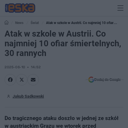
News
Świat
Atak w szkole w Austrii. Co najmniej 10 ofiar
śmiertelnych, 30 rannych
Atak w szkole w Austrii. Co
najmniej 10 ofiar śmiertelnych,
30 rannych
2025-06-10
14:52
Dodaj do Google
Jakub Sadkowski
Do tragicznego ataku doszło w jednej ze szkół
w austriackim Grazu we wtorek przed