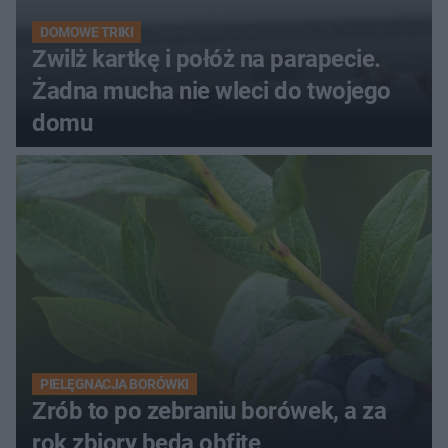
DOMOWE TRIKI
Zwilż kartkę i połóż na parapecie.
Żadna mucha nie wleci do twojego
domu
PIELĘGNACJA BORÓWKI
Zrób to po zebraniu borówek, a za
rok zbiory będą obfite