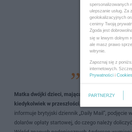
spersonalizowanych re
ulepszanie usług. Za
geolokalizacyjnych or
cenimy Twoją prywatno
Zgoda jest dobrowoln
się w lewym dolnym r
ale masz prawo sprzec
witrynie.
Zapoznaj się z poniż
internetowych. Szcze
Prywatności
i
Cookie
Matka dwójki dzieci, mająca za sobą cztery zak
PARTNERZY
kiedykolwiek w przeszłości.
Za jej kondycję odpow
informuje brytyjski dziennik „Daily Mail”, podjęc
dolarów opłaty startowej, do czego należy doliczy
Wśród znanych podopiecznych Anderson wymienia 