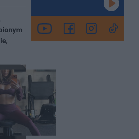
,
źbionym
ie,