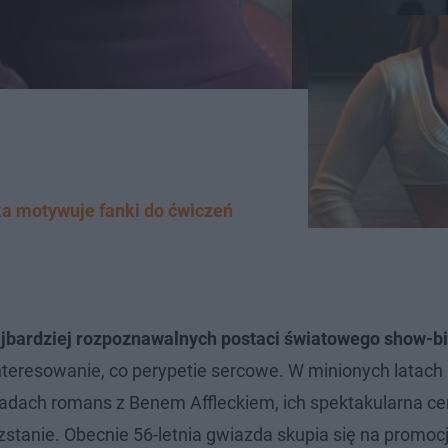
ka motywuje fanki do ćwiczeń
najbardziej rozpoznawalnych postaci światowego show-b
eresowanie, co perypetie sercowe. W minionych latach
dach romans z Benem Affleckiem, ich spektakularna c
zstanie. Obecnie 56-letnia gwiazda skupia się na promocj