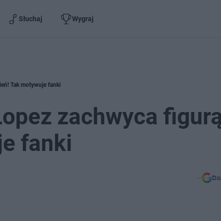
Słuchaj
Wygraj
ień! Tak motywuje fanki
 Lopez zachwyca figurą
e fanki
Do