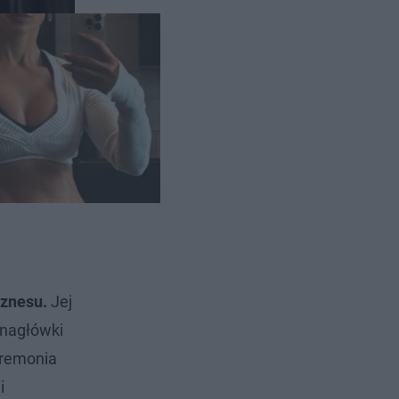
iznesu.
Jej
 nagłówki
eremonia
i