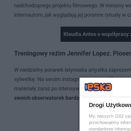
nadchodzącego projektu filmowego. W miniony wee
internautom, jak wyglądają jej poranne rytuały w 
Klaudia Antos o współpracy 
Treningowy reżim Jennifer Lopez. Piose
W niedzielny poranek latynoska artystka zaprez
sylwetkę. Na swoim instagramowym profilu, obs
materiały zaraz po intensywnym treningu.
Chwaląc
swoich obserwatorek bardzo bezpośredni komuni
Drogi Użytkow
My, naszych 1162 zau
przechowujemy informa
standardowe informac