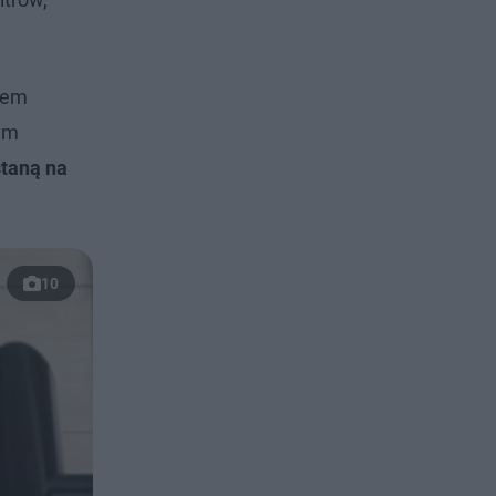
ałem
nym
staną na
10