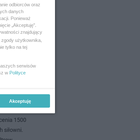
anie odbiorców oraz
nych danych
kacji. Ponieważ
ięcie „Akceptuję”.
ywatności znajdujący
ą zgody użytkownika,
 tylko na tej
 naszych serwisów
esz w
Polityce
Akceptuję
erson. Jak
acenia 1500
h siłowni.
ltrow,