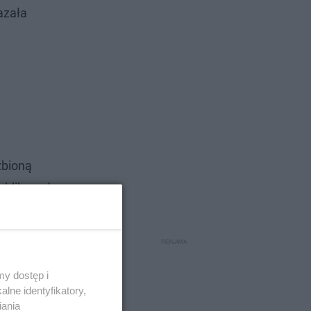
azała
źbioną
ublikowała
a do
y dostęp i
lne identyfikatory,
iania