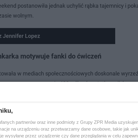
kend postanowiła jednak uchylić rąbka tajemnicy i pok
czasie wolnym.
z Jennifer Lopez
nkarka motywuje fanki do ćwiczeń
entowała w mediach społecznościowych doskonale wyrze
erwowanym przez prawie 400 milionów użytkowników, op
 się niesamowitą formą fizyczną, wokalistka skierował
kat motywacyjny.
niku,
fanych partnerów oraz inne podmioty z Grupy ZPR Media uzyskujem
cje na urządzeniu oraz przetwarzamy dane osobowe, takie jak unika
je wysyłane przez urządzenie czy dane przeglądania w celu zapewn