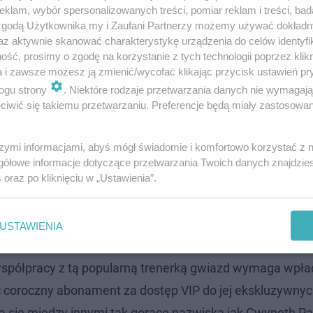
klam, wybór spersonalizowanych treści, pomiar reklam i treści, bad
 zgodą Użytkownika my i Zaufani Partnerzy możemy używać dokład
az aktywnie skanować charakterystykę urządzenia do celów identyfi
ść, prosimy o zgodę na korzystanie z tych technologii poprzez klikn
a i zawsze możesz ją zmienić/wycofać klikając przycisk ustawień pr
ogu strony
. Niektóre rodzaje przetwarzania danych nie wymagaj
iwić się takiemu przetwarzaniu. Preferencje będą miały zastosowanie
szymi informacjami, abyś mógł świadomie i komfortowo korzystać z
gółowe informacje dotyczące przetwarzania Twoich danych znajdzi
„Wstań i weź się do roboty!”
s
oraz po kliknięciu w „Ustawienia”.
ończone małżeństwa, zachwyca wyglądem bardziej niż
USTAWIENIA
iada znana w Hollywood instruktorka fitness, Tracy And
ie współpracy z tą popularną trenerką gwiazd wymaga wpł
ć coroczny abonament za dostęp VIP do jej ekskluzywnyc
się między innymi tak gorące nazwiska jak Gwyneth Pa