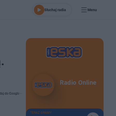
Słuchaj radia
Menu
.
Radio Online
daj do Google
TERAZ GRAMY