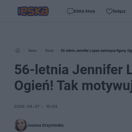
ESKA Story
Dołącz
News
Świat
56-letnia Jennifer Lopez zachwyca figurą. Og
56-letnia Jennifer
Ogień! Tak motywuj
2026-04-27
10:54
Joanna Drzycimska