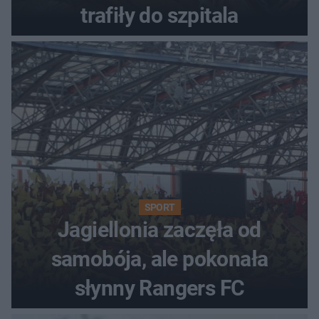
trafiły do szpitala
SPORT
Jagiellonia zaczęła od
samobója, ale pokonała
słynny Rangers FC