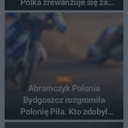
Polka zrewanżuje się za
ostatnią porażkę?
ŻUŻEL
Abramczyk Polonia
Bydgoszcz rozgromiła
Polonię Piła. Kto zdobył
najwięcej punktów?