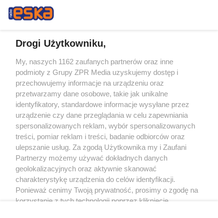
Drogi Użytkowniku,
My, naszych 1162 zaufanych partnerów oraz inne
Żaden utwór zamieszczony w serwisie nie może być powielany i
podmioty z Grupy ZPR Media uzyskujemy dostęp i
rozpowszechniany lub dalej rozpowszechniany w jakikolwiek sposób (w
tym także elektroniczny lub mechaniczny) na jakimkolwiek polu
przechowujemy informacje na urządzeniu oraz
eksploatacji w jakiejkolwiek formie, włącznie z umieszczaniem w Internecie
przetwarzamy dane osobowe, takie jak unikalne
bez pisemnej zgody właściciela praw. Jakiekolwiek użycie lub
wykorzystanie utworów w całości lub w części z naruszeniem prawa, tzn.
identyfikatory, standardowe informacje wysyłane przez
bez właściwej zgody, jest zabronione pod groźbą kary i może być ścigane
urządzenie czy dane przeglądania w celu zapewniania
prawnie.
spersonalizowanych reklam, wybór spersonalizowanych
treści, pomiar reklam i treści, badanie odbiorców oraz
ulepszanie usług. Za zgodą Użytkownika my i Zaufani
Partnerzy możemy używać dokładnych danych
geolokalizacyjnych oraz aktywnie skanować
charakterystykę urządzenia do celów identyfikacji.
O nas
Ponieważ cenimy Twoją prywatność, prosimy o zgodę na
korzystanie z tych technologii poprzez kliknięcie
Informacje prawne
„Akceptuję”. Zgoda jest dobrowolna i zawsze możesz ją