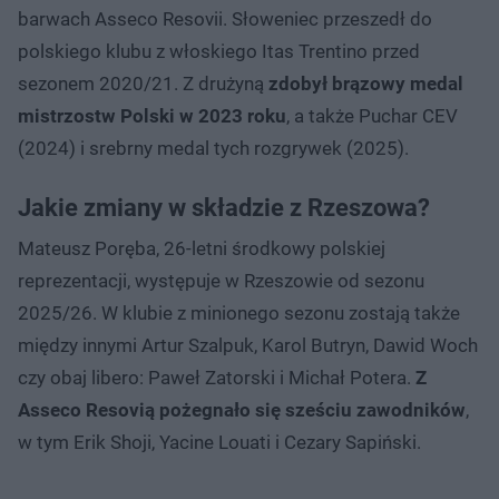
barwach Asseco Resovii. Słoweniec przeszedł do
polskiego klubu z włoskiego Itas Trentino przed
sezonem 2020/21. Z drużyną
zdobył brązowy medal
mistrzostw Polski w 2023 roku
, a także Puchar CEV
(2024) i srebrny medal tych rozgrywek (2025).
Jakie zmiany w składzie z Rzeszowa?
Mateusz Poręba, 26-letni środkowy polskiej
reprezentacji, występuje w Rzeszowie od sezonu
2025/26. W klubie z minionego sezonu zostają także
między innymi Artur Szalpuk, Karol Butryn, Dawid Woch
czy obaj libero: Paweł Zatorski i Michał Potera.
Z
Asseco Resovią pożegnało się sześciu zawodników
,
w tym Erik Shoji, Yacine Louati i Cezary Sapiński.