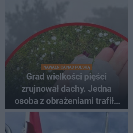
NAWAŁNICA NAD POLSKĄ
Grad wielkości pięści
zrujnował dachy. Jedna
osoba z obrażeniami trafiła
do szpitala