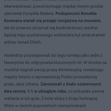
interweniować, powstrzymując między innymi groźne
uderzenie Donyella Malena.
Podopieczni Ronalda
Koemana starali się przejąć inicjatywę na murawie
,
ale do przerwy utrzymał się bezbramkowy rezultat.
Sędzią tego pucharowego widowiska był amerykański
arbiter Ismail Elfath.
Holendrzy przystępowali do tego turnieju jako jedni z
faworytów do odgrywania kluczowych ról. W drodze na
mundial wygrali swoją grupę eliminacyjną, rywalizując
między innymi z reprezentacją Polski prowadzoną
przez Jana Urbana.
Zanotowali z biało-czerwonymi
dwa remisy 1:1 w ubiegłym roku
, co pokazało pewne
wahania w ich grze. Z kolei ekipa z Kraju Kwitnącej
Wiśni w dwóch poprzednich czempionatach