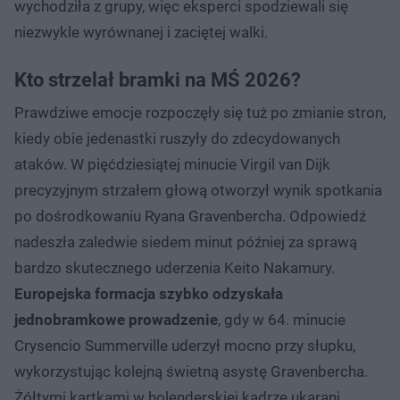
wychodziła z grupy, więc eksperci spodziewali się
niezwykle wyrównanej i zaciętej walki.
Kto strzelał bramki na MŚ 2026?
Prawdziwe emocje rozpoczęły się tuż po zmianie stron,
kiedy obie jedenastki ruszyły do zdecydowanych
ataków. W pięćdziesiątej minucie Virgil van Dijk
precyzyjnym strzałem głową otworzył wynik spotkania
po dośrodkowaniu Ryana Gravenbercha. Odpowiedź
nadeszła zaledwie siedem minut później za sprawą
bardzo skutecznego uderzenia Keito Nakamury.
Europejska formacja szybko odzyskała
jednobramkowe prowadzenie
, gdy w 64. minucie
Crysencio Summerville uderzył mocno przy słupku,
wykorzystując kolejną świetną asystę Gravenbercha.
Żółtymi kartkami w holenderskiej kadrze ukarani