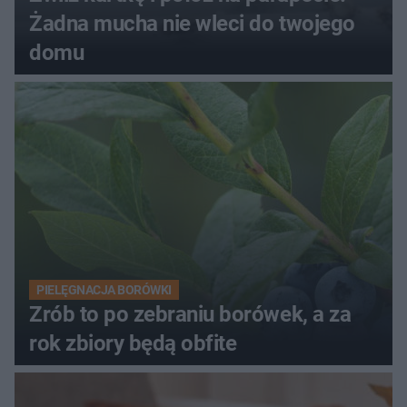
Żadna mucha nie wleci do twojego
domu
PIELĘGNACJA BORÓWKI
Zrób to po zebraniu borówek, a za
rok zbiory będą obfite