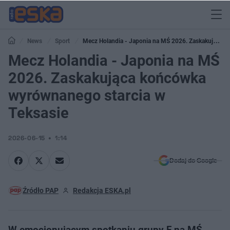
News
Sport
Mecz Holandia - Japonia na MŚ 2026. Zaskakująca
końcówka wyrównanego starcia w Teksasie
Mecz Holandia - Japonia na MŚ
2026. Zaskakująca końcówka
wyrównanego starcia w
Teksasie
2026-06-15
1:14
Dodaj do Google
Źródło PAP
Redakcja ESKA.pl
W emocjonującym spotkaniu grupy F na MŚ