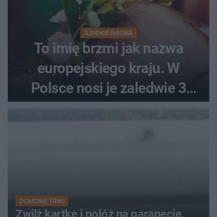
RZADKIE IMIONA
To imię brzmi jak nazwa
europejskiego kraju. W
Polsce nosi je zaledwie 3
kobiety
DOMOWE TRIKI
Zwilż kartkę i połóż na parapecie.