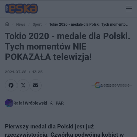
News
Sport
Tokio 2020 - medale dla Polski. Tych momentów NIE
POKAZAŁA telewizja!
Tokio 2020 - medale dla Polski.
Tych momentów NIE
POKAZAŁA telewizja!
2021-07-28
13:25
Dodaj do Google
Rafał Wróblewski
PAP.
Pierwszy medal dla Polski jest już
rzeczywistością. Czwórka podwójna kobiet w