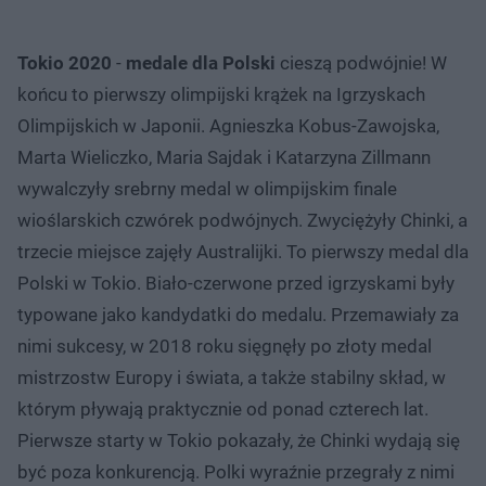
Tokio 2020
-
medale dla Polski
cieszą podwójnie! W
końcu to pierwszy olimpijski krążek na Igrzyskach
Olimpijskich w Japonii. Agnieszka Kobus-Zawojska,
Marta Wieliczko, Maria Sajdak i Katarzyna Zillmann
wywalczyły srebrny medal w olimpijskim finale
wioślarskich czwórek podwójnych. Zwyciężyły Chinki, a
trzecie miejsce zajęły Australijki. To pierwszy medal dla
Polski w Tokio. Biało-czerwone przed igrzyskami były
typowane jako kandydatki do medalu. Przemawiały za
nimi sukcesy, w 2018 roku sięgnęły po złoty medal
mistrzostw Europy i świata, a także stabilny skład, w
którym pływają praktycznie od ponad czterech lat.
Pierwsze starty w Tokio pokazały, że Chinki wydają się
być poza konkurencją. Polki wyraźnie przegrały z nimi