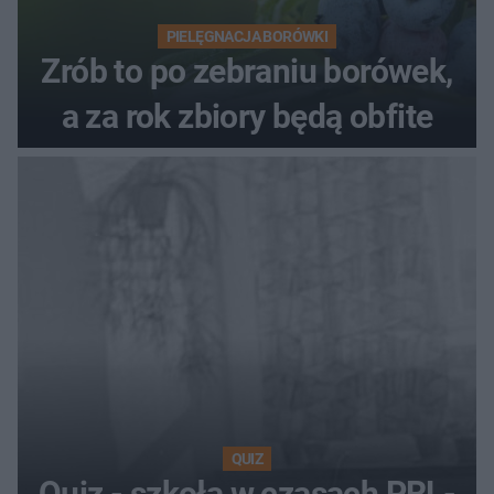
PIELĘGNACJA BORÓWKI
Zrób to po zebraniu borówek,
a za rok zbiory będą obfite
QUIZ
Quiz - szkoła w czasach PRL-