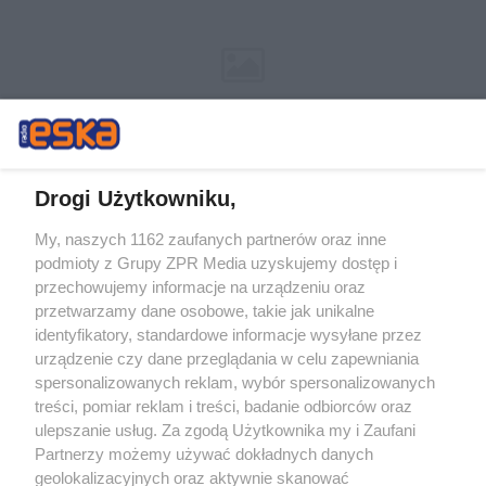
Drogi Użytkowniku,
My, naszych 1162 zaufanych partnerów oraz inne
Żaden utwór zamieszczony w serwisie nie może być powielany i
podmioty z Grupy ZPR Media uzyskujemy dostęp i
rozpowszechniany lub dalej rozpowszechniany w jakikolwiek sposób (w
przechowujemy informacje na urządzeniu oraz
tym także elektroniczny lub mechaniczny) na jakimkolwiek polu
eksploatacji w jakiejkolwiek formie, włącznie z umieszczaniem w
przetwarzamy dane osobowe, takie jak unikalne
Internecie bez pisemnej zgody właściciela praw. Jakiekolwiek użycie lub
identyfikatory, standardowe informacje wysyłane przez
wykorzystanie utworów w całości lub w części z naruszeniem prawa,
tzn. bez właściwej zgody, jest zabronione pod groźbą kary i może być
urządzenie czy dane przeglądania w celu zapewniania
ścigane prawnie.
spersonalizowanych reklam, wybór spersonalizowanych
treści, pomiar reklam i treści, badanie odbiorców oraz
ulepszanie usług. Za zgodą Użytkownika my i Zaufani
Partnerzy możemy używać dokładnych danych
geolokalizacyjnych oraz aktywnie skanować