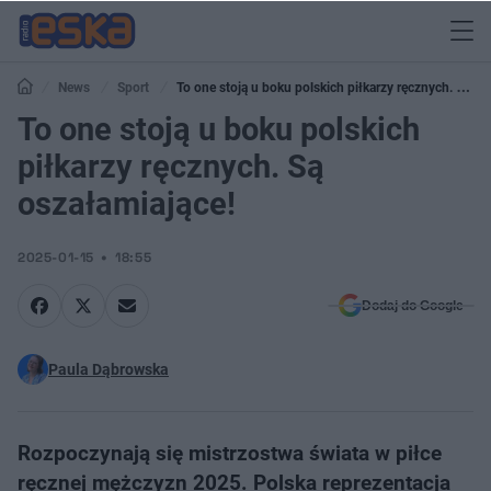
News
Sport
To one stoją u boku polskich piłkarzy ręcznych. Są
oszałamiające!
To one stoją u boku polskich
piłkarzy ręcznych. Są
oszałamiające!
2025-01-15
18:55
Dodaj do Google
Paula Dąbrowska
Rozpoczynają się mistrzostwa świata w piłce
ręcznej mężczyzn 2025. Polska reprezentacja