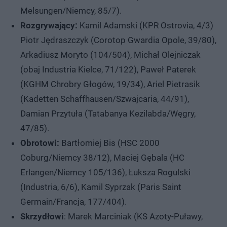
Melsungen/Niemcy, 85/7).
Rozgrywający:
Kamil Adamski (KPR Ostrovia, 4/3)
Piotr Jędraszczyk (Corotop Gwardia Opole, 39/80),
Arkadiusz Moryto (104/504), Michał Olejniczak
(obaj Industria Kielce, 71/122), Paweł Paterek
(KGHM Chrobry Głogów, 19/34), Ariel Pietrasik
(Kadetten Schaffhausen/Szwajcaria, 44/91),
Damian Przytuła (Tatabanya Kezilabda/Węgry,
47/85).
Obrotowi:
Bartłomiej Bis (HSC 2000
Coburg/Niemcy 38/12), Maciej Gębala (HC
Erlangen/Niemcy 105/136), Łuksza Rogulski
(Industria, 6/6), Kamil Syprzak (Paris Saint
Germain/Francja, 177/404).
Skrzydłowi
: Marek Marciniak (KS Azoty-Puławy,