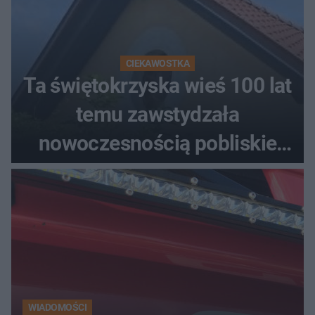
CIEKAWOSTKA
Ta świętokrzyska wieś 100 lat
temu zawstydzała
nowoczesnością pobliskie
miasta. Prąd, telefon i
luksusowa auta
WIADOMOŚCI