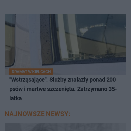
DRAMAT W KIELCACH
"Wstrząsające". Służby znalazły ponad 200
psów i martwe szczenięta. Zatrzymano 35-
latka
NAJNOWSZE NEWSY: