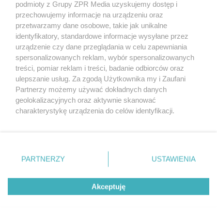
podmioty z Grupy ZPR Media uzyskujemy dostęp i
rozpowszechniany lub dalej rozpowszechniany w jakikolwiek sposób (w
przechowujemy informacje na urządzeniu oraz
tym także elektroniczny lub mechaniczny) na jakimkolwiek polu
eksploatacji w jakiejkolwiek formie, włącznie z umieszczaniem w
przetwarzamy dane osobowe, takie jak unikalne
Internecie bez pisemnej zgody właściciela praw. Jakiekolwiek użycie lub
identyfikatory, standardowe informacje wysyłane przez
wykorzystanie utworów w całości lub w części z naruszeniem prawa,
tzn. bez właściwej zgody, jest zabronione pod groźbą kary i może być
urządzenie czy dane przeglądania w celu zapewniania
ścigane prawnie.
spersonalizowanych reklam, wybór spersonalizowanych
treści, pomiar reklam i treści, badanie odbiorców oraz
ulepszanie usług. Za zgodą Użytkownika my i Zaufani
Partnerzy możemy używać dokładnych danych
geolokalizacyjnych oraz aktywnie skanować
charakterystykę urządzenia do celów identyfikacji.
Ponieważ cenimy Twoją prywatność, prosimy o zgodę na
O nas
korzystanie z tych technologii poprzez kliknięcie
Informacje prawne
„Akceptuję”. Zgoda jest dobrowolna i zawsze możesz ją
zmienić/wycofać klikając przycisk ustawień prywatności
PARTNERZY
USTAWIENIA
Nasze serwisy
znajdujący się w lewym dolnym rogu strony
. Niektóre
rodzaje przetwarzania danych nie wymagają zgody
© 2026 Grupa ZPR Media
Akceptuję
użytkownika, ale masz prawo sprzeciwić się takiemu
przetwarzaniu. Preferencje będą miały zastosowanie tylko
na tej witrynie.