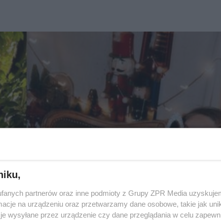
niku,
fanych partnerów oraz inne podmioty z Grupy ZPR Media uzyskujem
cje na urządzeniu oraz przetwarzamy dane osobowe, takie jak unika
je wysyłane przez urządzenie czy dane przeglądania w celu zapewn