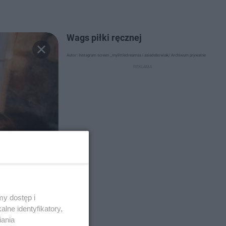
Wags piłki ręcznej
Autor: Instagram screen _mylittledreamss i asiadebowiak/ Archiwum prywatne
y dostęp i
lne identyfikatory,
iania