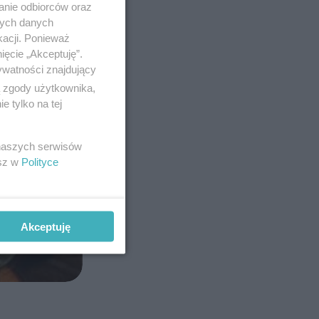
anie odbiorców oraz
nych danych
kacji. Ponieważ
ięcie „Akceptuję”.
ywatności znajdujący
ą zgody użytkownika,
 tylko na tej
 naszych serwisów
Po
esz w
Polityce
Akceptuję