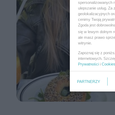
spersonalizowanych re
ulepszanie usług. Za
geolokalizacyjnych or
cenimy Twoją prywatno
Zgoda jest dobrowoln
się w lewym dolnym r
ale masz prawo sprzec
witrynie.
Zapoznaj się z poniż
internetowych. Szcze
Prywatności
i
Cookie
PARTNERZY