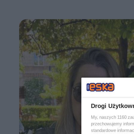
Drogi Użytkow
My, naszych 1160 zau
przechowujemy informa
standardowe informac