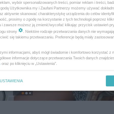
klam, wybór spersonalizowanych treści, pomiar reklam i treści, bad
 zgodą Użytkownika my i Zaufani Partnerzy możemy używać dokład
az aktywnie skanować charakterystykę urządzenia do celów identyfi
ść, prosimy o zgodę na korzystanie z tych technologii poprzez klikn
a i zawsze możesz ją zmienić/wycofać klikając przycisk ustawień pr
ogu strony
. Niektóre rodzaje przetwarzania danych nie wymagaj
iwić się takiemu przetwarzaniu. Preferencje będą miały zastosowanie
szymi informacjami, abyś mógł świadomie i komfortowo korzystać z
gółowe informacje dotyczące przetwarzania Twoich danych znajdzi
s
oraz po kliknięciu w „Ustawienia”.
USTAWIENIA