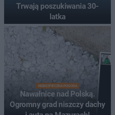
Trwają poszukiwania 30-
latka
NIEBEZPIECZNA POGODA
Nawałnice nad Polską.
Ogromny grad niszczy dachy
i auta na Mazurach!