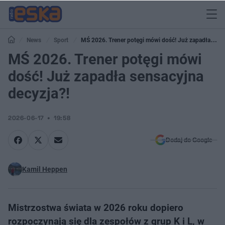
News
Sport
MŚ 2026. Trener potęgi mówi dość! Już zapadła
sensacyjna decyzja?!
MŚ 2026. Trener potęgi mówi
dość! Już zapadła sensacyjna
decyzja?!
2026-06-17
19:58
Dodaj do Google
Kamil Heppen
Mistrzostwa świata w 2026 roku dopiero
rozpoczynają się dla zespołów z grup K i L, w