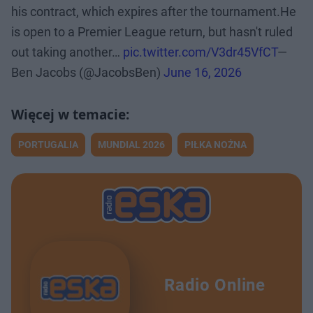
his contract, which expires after the tournament.He
is open to a Premier League return, but hasn't ruled
out taking another…
pic.twitter.com/V3dr45VfCT
—
Ben Jacobs (@JacobsBen)
June 16, 2026
PORTUGALIA
MUNDIAL 2026
PIŁKA NOŻNA
Radio Online