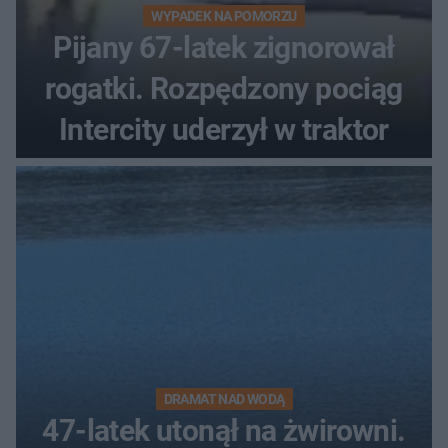
WYPADEK NA POMORZU
Pijany 67-latek zignorował
rogatki. Rozpędzony pociąg
Intercity uderzył w traktor
DRAMAT NAD WODĄ
47-latek utonął na żwirowni.