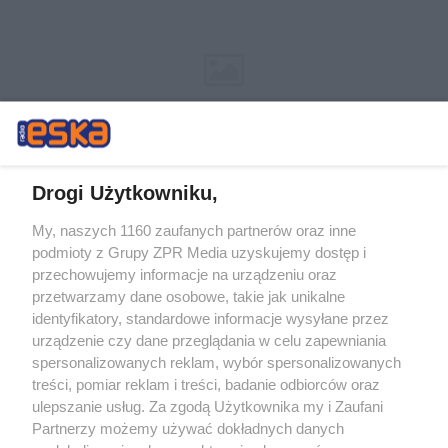
Drogi Użytkowniku,
My, naszych 1160 zaufanych partnerów oraz inne
Żaden utwór zamieszczony w serwisie nie może być powielany i
podmioty z Grupy ZPR Media uzyskujemy dostęp i
rozpowszechniany lub dalej rozpowszechniany w jakikolwiek sposób (w
tym także elektroniczny lub mechaniczny) na jakimkolwiek polu
przechowujemy informacje na urządzeniu oraz
eksploatacji w jakiejkolwiek formie, włącznie z umieszczaniem w
przetwarzamy dane osobowe, takie jak unikalne
Internecie bez pisemnej zgody właściciela praw. Jakiekolwiek użycie lub
identyfikatory, standardowe informacje wysyłane przez
wykorzystanie utworów w całości lub w części z naruszeniem prawa,
tzn. bez właściwej zgody, jest zabronione pod groźbą kary i może być
urządzenie czy dane przeglądania w celu zapewniania
ścigane prawnie.
spersonalizowanych reklam, wybór spersonalizowanych
treści, pomiar reklam i treści, badanie odbiorców oraz
ulepszanie usług. Za zgodą Użytkownika my i Zaufani
Partnerzy możemy używać dokładnych danych