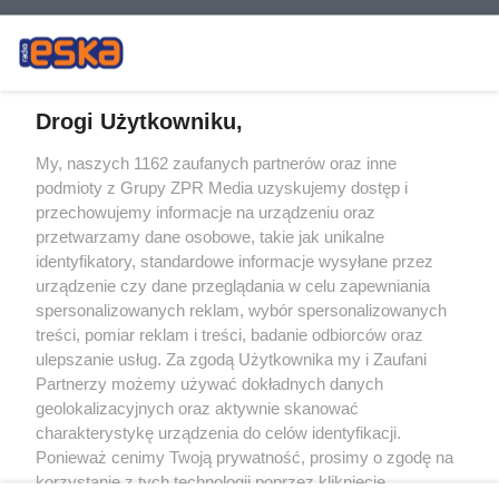
Drogi Użytkowniku,
My, naszych 1162 zaufanych partnerów oraz inne
Żaden utwór zamieszczony w serwisie nie może być powielany i
podmioty z Grupy ZPR Media uzyskujemy dostęp i
rozpowszechniany lub dalej rozpowszechniany w jakikolwiek sposób (w
tym także elektroniczny lub mechaniczny) na jakimkolwiek polu
przechowujemy informacje na urządzeniu oraz
eksploatacji w jakiejkolwiek formie, włącznie z umieszczaniem w Internecie
przetwarzamy dane osobowe, takie jak unikalne
bez pisemnej zgody właściciela praw. Jakiekolwiek użycie lub
wykorzystanie utworów w całości lub w części z naruszeniem prawa, tzn.
identyfikatory, standardowe informacje wysyłane przez
bez właściwej zgody, jest zabronione pod groźbą kary i może być ścigane
urządzenie czy dane przeglądania w celu zapewniania
prawnie.
spersonalizowanych reklam, wybór spersonalizowanych
treści, pomiar reklam i treści, badanie odbiorców oraz
ulepszanie usług. Za zgodą Użytkownika my i Zaufani
Partnerzy możemy używać dokładnych danych
geolokalizacyjnych oraz aktywnie skanować
charakterystykę urządzenia do celów identyfikacji.
O nas
Ponieważ cenimy Twoją prywatność, prosimy o zgodę na
korzystanie z tych technologii poprzez kliknięcie
Informacje prawne