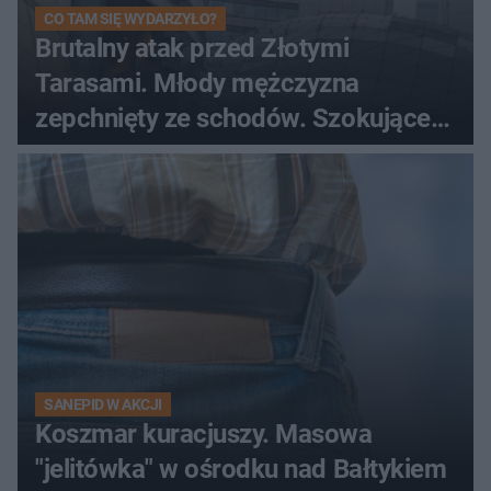
CO TAM SIĘ WYDARZYŁO?
Brutalny atak przed Złotymi
Tarasami. Młody mężczyzna
zepchnięty ze schodów. Szokujące
nagranie krąży po sieci
SANEPID W AKCJI
Koszmar kuracjuszy. Masowa
"jelitówka" w ośrodku nad Bałtykiem