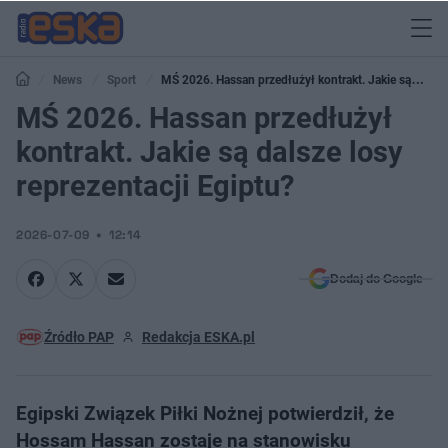
News
Sport
MŚ 2026. Hassan przedłużył kontrakt. Jakie są
dalsze losy reprezentacji Egiptu?
MŚ 2026. Hassan przedłużył
kontrakt. Jakie są dalsze losy
reprezentacji Egiptu?
2026-07-09
12:14
Dodaj do Google
Źródło PAP
Redakcja ESKA.pl
Egipski Związek Piłki Nożnej potwierdził, że
Hossam Hassan zostaje na stanowisku