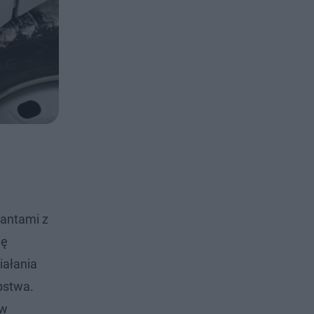
jantami z
wę
iałania
pstwa.
 w