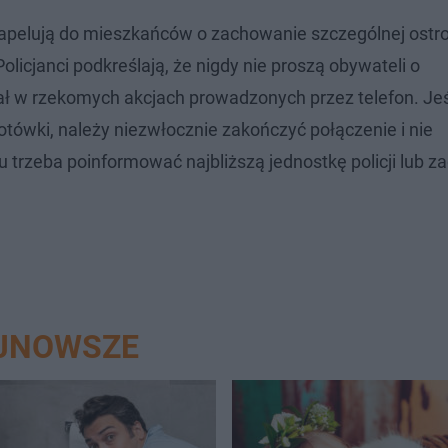
pelują do mieszkańców o zachowanie szczególnej ostr
icjanci podkreślają, że nigdy nie proszą obywateli o
ał w rzekomych akcjach prowadzonych przez telefon. Jeś
tówki, należy niezwłocznie zakończyć połączenie i nie
rzeba poinformować najbliższą jednostkę policji lub z
AJNOWSZE