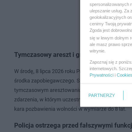
spersonalizowanych re
ulepszanie usług. Za
geolokalizacyjnych or
cenimy Twoją prywatno
Zgoda jest dobrowoln
się w lewym dolnym r
ale masz prawo sprzec
witrynie.
Tymczasowy areszt i grożąca kara więzi
Zapoznaj się z poniż
internetowych. Szcze
W środę, 8 lipca 2026 roku Prokuratura Rejonowa
Prywatności
i
Cookie
środka zapobiegawczego. Sąd Rejonowy w Zwoleniu
tymczasowym aresztowaniu podejrzanego na okres
PARTNERZY
zdarzenia, w którym uczestniczył 29-latek. Zgodn
kara pozbawienia wolności w wymiarze do 8 lat.
Policja ostrzega przed fałszywymi funkc