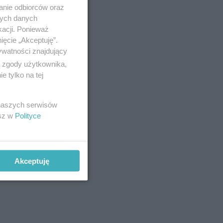
anie odbiorców oraz
nych danych
kacji. Ponieważ
ięcie „Akceptuję”.
ywatności znajdujący
ą zgody użytkownika,
 tylko na tej
 naszych serwisów
esz w
Polityce
rzymanego
oliczności
Akceptuję
ana jest