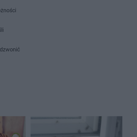
ożności
li
adzwonić