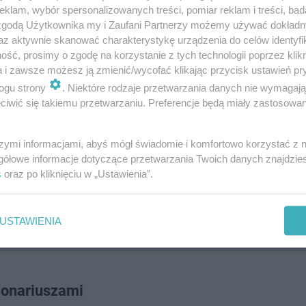
klam, wybór spersonalizowanych treści, pomiar reklam i treści, bad
 zgodą Użytkownika my i Zaufani Partnerzy możemy używać dokład
az aktywnie skanować charakterystykę urządzenia do celów identyfi
ść, prosimy o zgodę na korzystanie z tych technologii poprzez klikn
a i zawsze możesz ją zmienić/wycofać klikając przycisk ustawień pr
ogu strony
. Niektóre rodzaje przetwarzania danych nie wymagaj
iwić się takiemu przetwarzaniu. Preferencje będą miały zastosowanie
enia
szymi informacjami, abyś mógł świadomie i komfortowo korzystać z
gółowe informacje dotyczące przetwarzania Twoich danych znajdzi
 w Zwoleniu złożyła wniosek o zastosowanie wobec zat
s
oraz po kliknięciu w „Ustawienia”.
 podzielił argumentację śledczych i podjął decyzję o
 3 miesięcy. Dalsze postępowanie wykaże wszystkie ok
USTAWIENIA
ie z polskim prawem za przestępstwo oszustwa przewidzi
jonariuszami