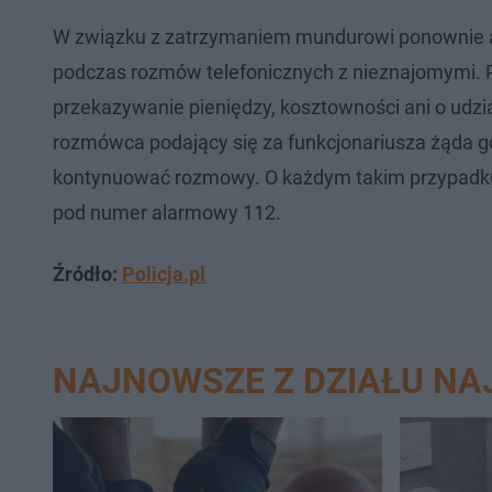
W związku z zatrzymaniem mundurowi ponownie a
podczas rozmów telefonicznych z nieznajomymi. Pol
przekazywanie pieniędzy, kosztowności ani o udzi
rozmówca podający się za funkcjonariusza żąda go
kontynuować rozmowy. O każdym takim przypadku t
pod numer alarmowy 112.
Źródło:
Policja.pl
NAJNOWSZE Z DZIAŁU N