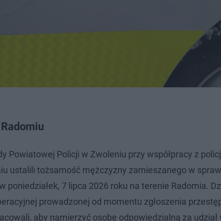
w Radomiu
 Powiatowej Policji w Zwoleniu przy współpracy z polic
miu ustalili tożsamość mężczyzny zamieszanego w spra
 poniedziałek, 7 lipca 2026 roku na terenie Radomia. Dz
peracyjnej prowadzonej od momentu zgłoszenia przestę
racowali, aby namierzyć osobę odpowiedzialną za udział