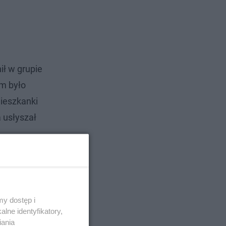
ił w grupie
em było
ieszkanki
 usłyszał
y dostęp i
lne identyfikatory,
iania