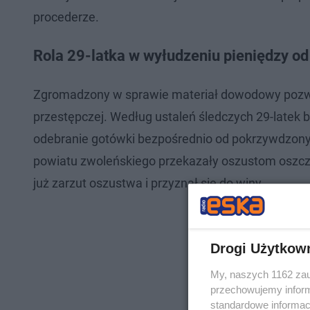
procederze.
Rola 29-latka w wyłudzeniu pieniędzy od
Zgromadzony w sprawie materiał dowodowy pozwolił
przestępczej. Według ustaleń śledczych 29-latek b
odebranie gotówki bezpośrednio od pokrzywdzonyc
powiatu zwoleńskiego przekazały oszustom oszczę
już zarzut oszustwa i przyznał się do winy.
Drogi Użytkow
My, naszych 1162 zau
przechowujemy informa
standardowe informac