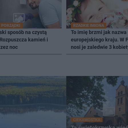
 PORZĄDKI
RZADKIE IMIONA
ski sposób na czystą
To imię brzmi jak nazwa
 Rozpuszcza kamień i
europejskiego kraju. W 
rzez noc
nosi je zaledwie 3 kobiet
CIEKAWOSTKA
Ta świętokrzyska wie