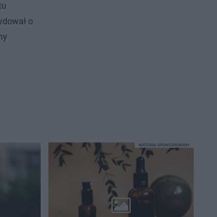
tu
ydował o
ny
MATERIAŁ SPONSOROWANY