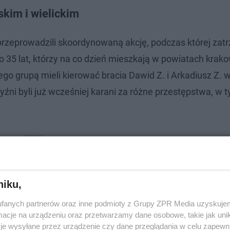
kim i wielickim
rzeprowadzili skoordynowaną akcję, podczas której zat
o 35 lat, którzy na co dzień mieszkają w powiatach krak
 grupą mieli kierować bracia Dawid Z. i Arkadiusz Z. w
źni byli już wcześniej karani za różne przestępstwa, w t
niku,
fanych partnerów oraz inne podmioty z Grupy ZPR Media uzyskujem
cje na urządzeniu oraz przetwarzamy dane osobowe, takie jak unika
je wysyłane przez urządzenie czy dane przeglądania w celu zapewn