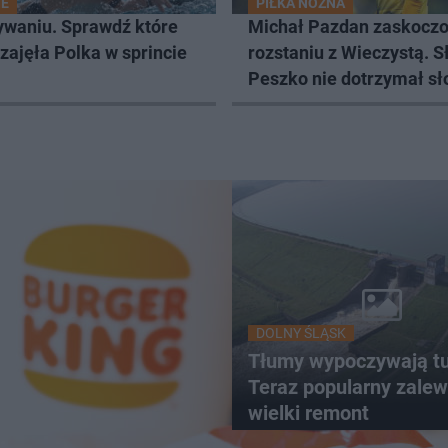
IE
PIŁKA NOŻNA
ywaniu. Sprawdź które
Michał Pazdan zaskoczo
zajęła Polka w sprincie
rozstaniu z Wieczystą. 
Peszko nie dotrzymał s
DOLNY ŚLĄSK
Tłumy wypoczywają tu
Teraz popularny zale
wielki remont