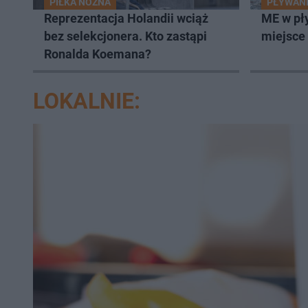
PIŁKA NOŻNA
PŁYWAN
Reprezentacja Holandii wciąż
ME w pł
bez selekcjonera. Kto zastąpi
miejsce 
Ronalda Koemana?
LOKALNIE: