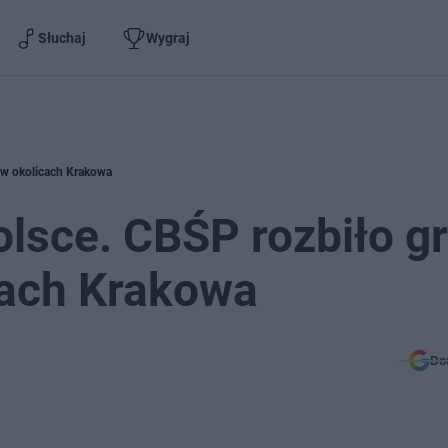
Słuchaj
Wygraj
 w okolicach Krakowa
lsce. CBŚP rozbiło g
cach Krakowa
Do