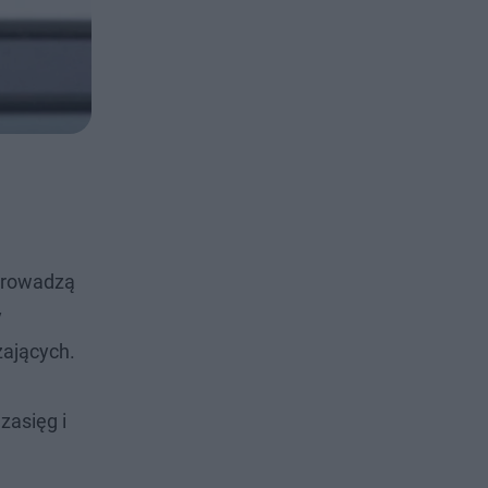
 prowadzą
y
ających.
zasięg i