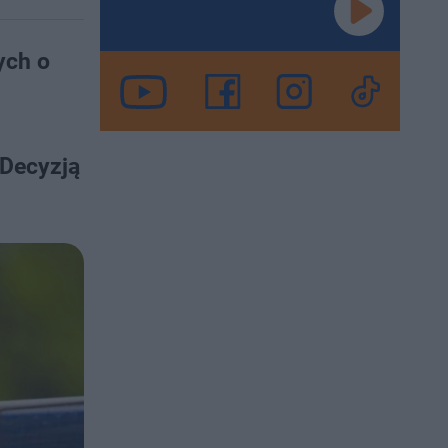
ych o
.
 Decyzją