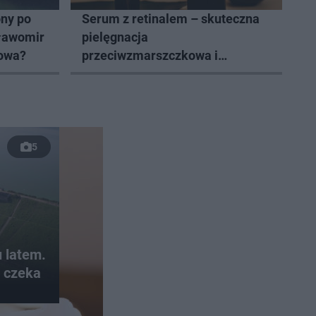
ny po
Serum z retinalem – skuteczna
Sławomir
pielęgnacja
łowa?
przeciwzmarszczkowa i
regenerująca
5
 latem.
w czeka