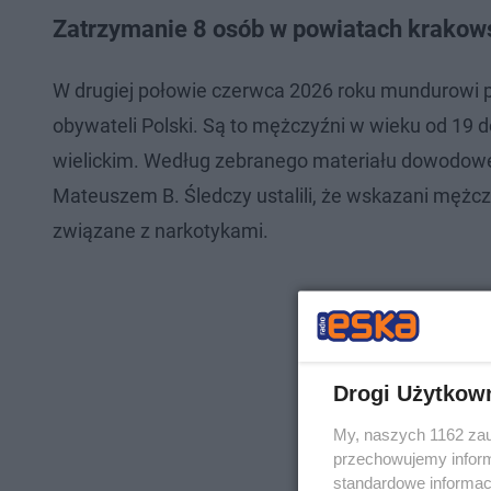
Zatrzymanie 8 osób w powiatach krakows
W drugiej połowie czerwca 2026 roku mundurowi p
obywateli Polski. Są to mężczyźni w wieku od 19 d
wielickim. Według zebranego materiału dowodowego
Mateuszem B. Śledczy ustalili, że wskazani mężczy
związane z narkotykami.
Drogi Użytkow
My, naszych 1162 zau
przechowujemy informa
standardowe informac