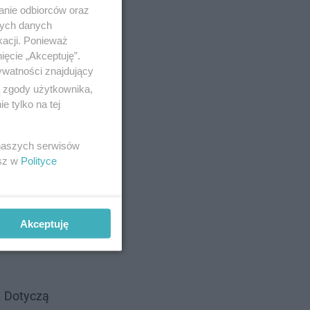
anie odbiorców oraz
nych danych
kacji. Ponieważ
ięcie „Akceptuję”.
ywatności znajdujący
ą zgody użytkownika,
 tylko na tej
 naszych serwisów
ókniste,
esz w
Polityce
zpieczono
trunowe.
Akceptuję
. Dotyczą