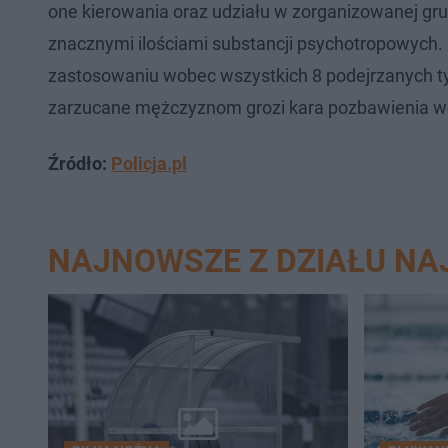
one kierowania oraz udziału w zorganizowanej grup
znacznymi ilościami substancji psychotropowych
zastosowaniu wobec wszystkich 8 podejrzanych t
zarzucane mężczyznom grozi kara pozbawienia wol
Źródło:
Policja.pl
NAJNOWSZE Z DZIAŁU N