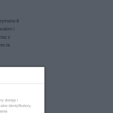
rzymano 8
owskim i
raz z
ym te
y dostęp i
lne identyfikatory,
iania