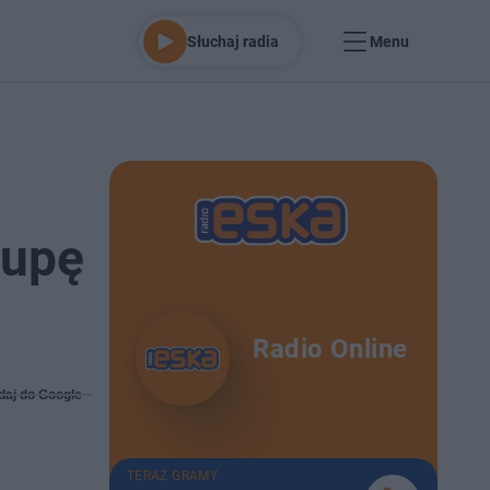
Słuchaj radia
Menu
rupę
Radio Online
daj do Google
TERAZ GRAMY