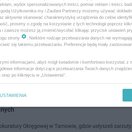
klam, wybór spersonalizowanych treści, pomiar reklam i treści, bad
 zgodą Użytkownika my i Zaufani Partnerzy możemy używać dokład
az aktywnie skanować charakterystykę urządzenia do celów identyfi
ść, prosimy o zgodę na korzystanie z tych technologii poprzez klikn
a i zawsze możesz ją zmienić/wycofać klikając przycisk ustawień pr
uprawa konopi
ogu strony
. Niektóre rodzaje przetwarzania danych nie wymagaj
iwić się takiemu przetwarzaniu. Preferencje będą miały zastosowanie
jsc policjanci odnaleźli amfetaminę, MDMA, mefedron,
szymi informacjami, abyś mógł świadomie i komfortowo korzystać z
riusze natrafili również na uprawę konopi innych niż wł
gółowe informacje dotyczące przetwarzania Twoich danych znajdzi
m do tego celu pomieszczeniu. Oprócz narkotyków zabe
s
oraz po kliknięciu w „Ustawienia”.
ne, telefony komórkowe, nośniki danych oraz woreczki s
lszych analiz kryminalistycznych i informatycznych.
USTAWIENIA
anych
kuratury Okręgowej w Tarnowie, gdzie usłyszeli zarzuty