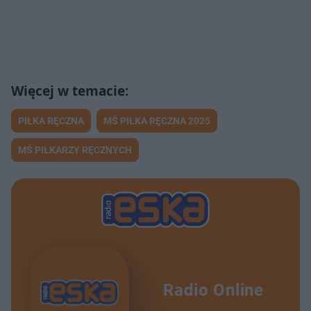
PIŁKA RĘCZNA
MŚ PIŁKA RĘCZNA 2025
MŚ PIŁKARZY RĘCZNYCH
Radio Online