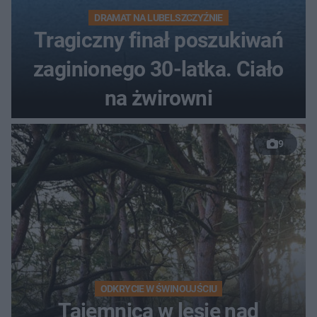
DRAMAT NA LUBELSZCZYŹNIE
Tragiczny finał poszukiwań
zaginionego 30-latka. Ciało
na żwirowni
9
ODKRYCIE W ŚWINOUJŚCIU
Tajemnica w lesie nad