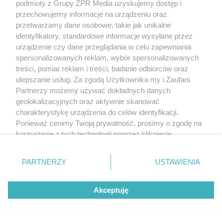
podmioty z Grupy ZPR Media uzyskujemy dostęp i
przechowujemy informacje na urządzeniu oraz
przetwarzamy dane osobowe, takie jak unikalne
identyfikatory, standardowe informacje wysyłane przez
urządzenie czy dane przeglądania w celu zapewniania
spersonalizowanych reklam, wybór spersonalizowanych
treści, pomiar reklam i treści, badanie odbiorców oraz
ulepszanie usług. Za zgodą Użytkownika my i Zaufani
Partnerzy możemy używać dokładnych danych
geolokalizacyjnych oraz aktywnie skanować
charakterystykę urządzenia do celów identyfikacji.
PIŁKA NOŻNA
Ponieważ cenimy Twoją prywatność, prosimy o zgodę na
Mecz Jagiellonia Białystok.
korzystanie z tych technologii poprzez kliknięcie
Spotkanie z Pogonią Szczecin
„Akceptuję”. Zgoda jest dobrowolna i zawsze możesz ją
zostało przełożone
zmienić/wycofać klikając przycisk ustawień prywatności
PARTNERZY
USTAWIENIA
znajdujący się w lewym dolnym rogu strony
. Niektóre
rodzaje przetwarzania danych nie wymagają zgody
Akceptuję
użytkownika, ale masz prawo sprzeciwić się takiemu
przetwarzaniu. Preferencje będą miały zastosowanie tylko
na tej witrynie.