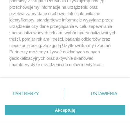
podmioty z Grupy ZPR Media uzyskujemy dostęp i
przechowujemy informacje na urządzeniu oraz
przetwarzamy dane osobowe, takie jak unikalne
identyfikatory, standardowe informacje wysyłane przez
urządzenie czy dane przeglądania w celu zapewniania
spersonalizowanych reklam, wybór spersonalizowanych
treści, pomiar reklam i treści, badanie odbiorców oraz
ulepszanie usług. Za zgodą Użytkownika my i Zaufani
Partnerzy możemy używać dokładnych danych
geolokalizacyjnych oraz aktywnie skanować
charakterystykę urządzenia do celów identyfikacji.
Ponieważ cenimy Twoją prywatność, prosimy o zgodę na
Żaden utwór zamieszczony w serwisie nie może być powielany i
korzystanie z tych technologii poprzez kliknięcie
rozpowszechniany lub dalej rozpowszechniany w jakikolwiek sposób (w
tym także elektroniczny lub mechaniczny) na jakimkolwiek polu
„Akceptuję”. Zgoda jest dobrowolna i zawsze możesz ją
eksploatacji w jakiejkolwiek formie, włącznie z umieszczaniem w
zmienić/wycofać klikając przycisk ustawień prywatności
Internecie bez pisemnej zgody właściciela praw. Jakiekolwiek użycie lub
PARTNERZY
USTAWIENIA
wykorzystanie utworów w całości lub w części z naruszeniem prawa,
znajdujący się w lewym dolnym rogu strony
. Niektóre
tzn. bez właściwej zgody, jest zabronione pod groźbą kary i może być
rodzaje przetwarzania danych nie wymagają zgody
ścigane prawnie.
Akceptuję
użytkownika, ale masz prawo sprzeciwić się takiemu
przetwarzaniu. Preferencje będą miały zastosowanie tylko
na tej witrynie.