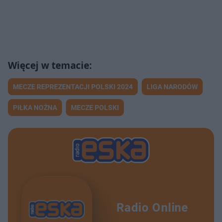
MECZE REPREZENTACJI POLSKI 2024
LIGA NARODÓW
PIŁKA NOŻNA
MECZE POLSKI
Radio Online