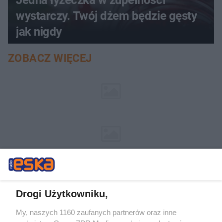
Jedna łyżeczka w zupełności
wystarczy. Twój dżem będzie gęsty
jak nigdy
ZOBACZ WIĘCEJ
Drogi Użytkowniku,
My, naszych 1160 zaufanych partnerów oraz inne