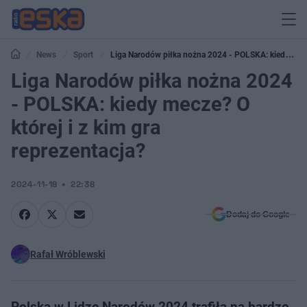
News
Sport
Liga Narodów piłka nożna 2024 - POLSKA: kiedy
mecze? O której i z kim gra reprezentacja?
Liga Narodów piłka nożna 2024
- POLSKA: kiedy mecze? O
której i z kim gra
reprezentacja?
2024-11-18
22:38
Dodaj do Google
Rafał Wróblewski
Polska w Lidze Narodów 2024 trafiła na bardzo