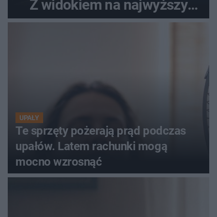
Z widokiem na najwyższy
szczyt Gór Świętokrzyskich
UPAŁY
Te sprzęty pożerają prąd podczas
upałów. Latem rachunki mogą
mocno wzrosnąć