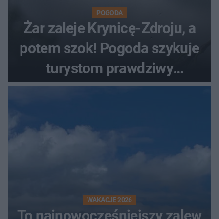
POGODA
Żar zaleje Krynicę-Zdroju, a
potem szok! Pogoda szykuje
turystom prawdziwy
rollercoaster
WAKACJE 2026
To najnowocześniejszy zalew