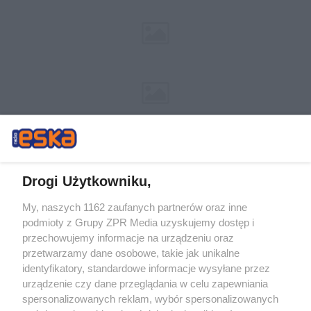
Drogi Użytkowniku,
My, naszych 1162 zaufanych partnerów oraz inne
Żaden utwór zamieszczony w serwisie nie może być powielany i
podmioty z Grupy ZPR Media uzyskujemy dostęp i
rozpowszechniany lub dalej rozpowszechniany w jakikolwiek sposób (w
tym także elektroniczny lub mechaniczny) na jakimkolwiek polu
przechowujemy informacje na urządzeniu oraz
eksploatacji w jakiejkolwiek formie, włącznie z umieszczaniem w Internecie
przetwarzamy dane osobowe, takie jak unikalne
bez pisemnej zgody właściciela praw. Jakiekolwiek użycie lub
identyfikatory, standardowe informacje wysyłane przez
wykorzystanie utworów w całości lub w części z naruszeniem prawa, tzn.
bez właściwej zgody, jest zabronione pod groźbą kary i może być ścigane
urządzenie czy dane przeglądania w celu zapewniania
prawnie.
spersonalizowanych reklam, wybór spersonalizowanych