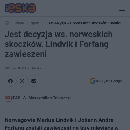
News
Sport
Jest decyzja ws. norweskich skoczków. Lindvik i
Forfang zawieszeni
Jest decyzja ws. norweskich
skoczków. Lindvik i Forfang
zawieszeni
2025-08-23
14:47
Dodaj do Google
PAP
Maksymilian Tokarczyk
Norwegowie Marius Lindvik i Johann Andre
Forfang zostali zawieszeni na trzy miesiące w