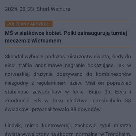
2025_08_23_Short Wichura
POLECANY ARTYKUŁ:
MŚ w siatkówce kobiet. Polki zainaugurują turniej
meczem z Wietnamem
Skandal wybuchł podczas mistrzostw świata, kiedy do
sieci trafiło anonimowe nagranie pokazujące, jak w
norweskiej drużynie doszywano do kombinezonów
niezgodny z regulaminem szew. Miał on poprawiać
stabilność zawodników w locie. Biuro ds. Etyki i
Zgodności FIS w toku śledztwa przesłuchało 38
świadków i przeanalizowało 88 dowodów.
Lindvik, mimo kontrowersji, zachował tytuł mistrza
świata wywalczony na skoczni normalnej w Trondheim.