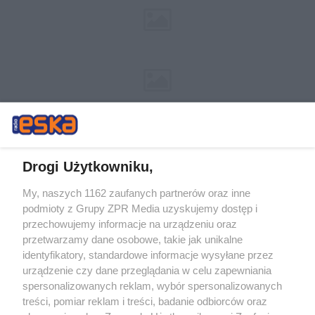
Drogi Użytkowniku,
My, naszych 1162 zaufanych partnerów oraz inne
Żaden utwór zamieszczony w serwisie nie może być powielany i
podmioty z Grupy ZPR Media uzyskujemy dostęp i
rozpowszechniany lub dalej rozpowszechniany w jakikolwiek sposób (w
przechowujemy informacje na urządzeniu oraz
tym także elektroniczny lub mechaniczny) na jakimkolwiek polu
eksploatacji w jakiejkolwiek formie, włącznie z umieszczaniem w
przetwarzamy dane osobowe, takie jak unikalne
Internecie bez pisemnej zgody właściciela praw. Jakiekolwiek użycie lub
identyfikatory, standardowe informacje wysyłane przez
wykorzystanie utworów w całości lub w części z naruszeniem prawa,
tzn. bez właściwej zgody, jest zabronione pod groźbą kary i może być
urządzenie czy dane przeglądania w celu zapewniania
ścigane prawnie.
spersonalizowanych reklam, wybór spersonalizowanych
treści, pomiar reklam i treści, badanie odbiorców oraz