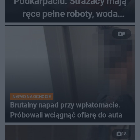
Podkarpaciu. Strażacy mają
ręce pełne roboty, woda
zalewa posesje i budynki
5
NAPAD NA OCHOCIE
Brutalny napad przy wpłatomacie.
Próbowali wciągnąć ofiarę do auta
18