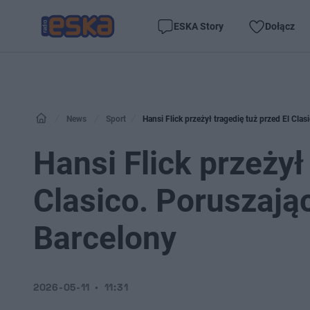
ESKA Story
Dołącz
News
Sport
Hansi Flick przeżył tragedię tuż przed El Cla
Hansi Flick przeżył
Clasico. Poruszają
Barcelony
2026-05-11
11:31