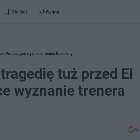
Słuchaj
Wygraj
sico. Poruszające wyznanie trenera Barcelony
 tragedię tuż przed El
ce wyznanie trenera
Do