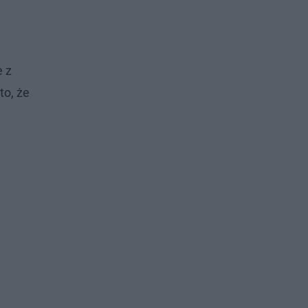
e z
to, że