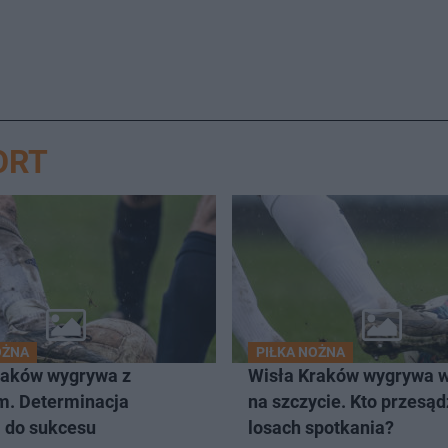
ORT
OŻNA
PIŁKA NOŻNA
raków wygrywa z
Wisła Kraków wygrywa 
m. Determinacja
na szczycie. Kto przesądz
 do sukcesu
losach spotkania?