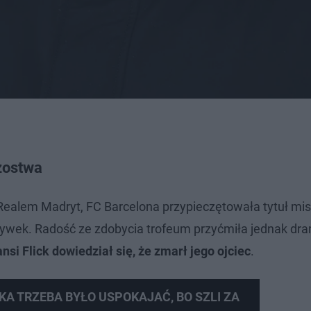
zostwa
ealem Madryt, FC Barcelona przypieczętowała tytuł mis
grywek. Radość ze zdobycia trofeum przyćmiła jednak d
nsi Flick dowiedział się, że zmarł jego ojciec
.
A TRZEBA BYŁO USPOKAJAĆ, BO SZLI ZA