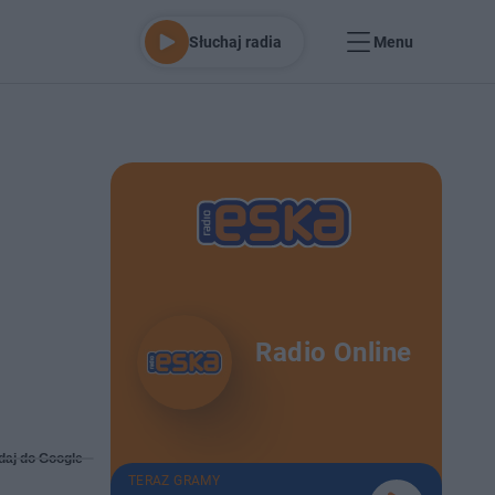
Słuchaj radia
Menu
Radio Online
daj do Google
TERAZ GRAMY