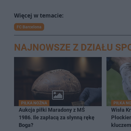
FC Barcelona
NAJNOWSZE Z DZIAŁU SP
PIŁKA NOŻNA
PIŁKA N
Aukcja piłki Maradony z MŚ
Wisła K
1986. Ile zapłacą za słynną rękę
Płockie
Boga?
kluczem