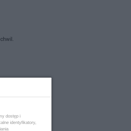
chwil.
y dostęp i
lne identyfikatory,
iania