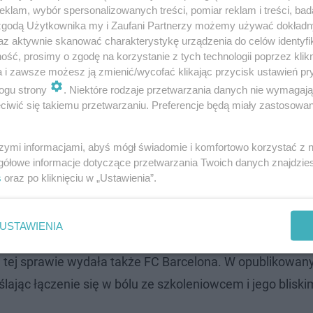
klam, wybór spersonalizowanych treści, pomiar reklam i treści, bad
 zgodą Użytkownika my i Zaufani Partnerzy możemy używać dokład
az aktywnie skanować charakterystykę urządzenia do celów identyfi
ść, prosimy o zgodę na korzystanie z tych technologii poprzez klikn
a i zawsze możesz ją zmienić/wycofać klikając przycisk ustawień pr
ogu strony
. Niektóre rodzaje przetwarzania danych nie wymagaj
iwić się takiemu przetwarzaniu. Preferencje będą miały zastosowanie
szymi informacjami, abyś mógł świadomie i komfortowo korzystać z
gółowe informacje dotyczące przetwarzania Twoich danych znajdzi
s
oraz po kliknięciu w „Ustawienia”.
USTAWIENIA
 w tej sprawie wydała także FC Barcelona. W opublikowa
jąc łączenie się w bólu ze szkoleniowcem i jego bliskim