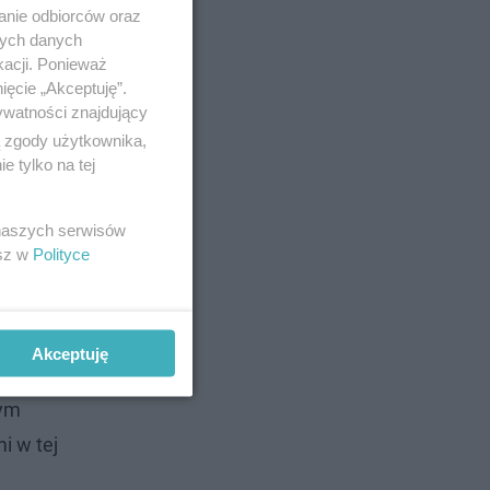
anie odbiorców oraz
nych danych
kacji. Ponieważ
ięcie „Akceptuję”.
ywatności znajdujący
ą zgody użytkownika,
 tylko na tej
 naszych serwisów
esz w
Polityce
Akceptuję
nym
i w tej