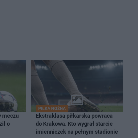
PIŁKA NOŻNA
w meczu
Ekstraklasa piłkarska powraca
ił o
do Krakowa. Kto wygrał starcie
imienniczek na pełnym stadionie