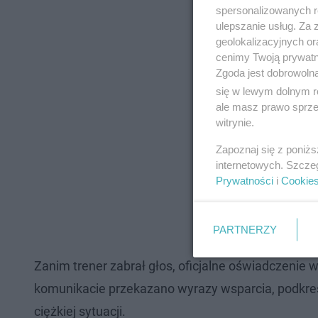
spersonalizowanych re
ulepszanie usług. Za
geolokalizacyjnych or
cenimy Twoją prywatno
Zgoda jest dobrowoln
się w lewym dolnym r
ale masz prawo sprzec
witrynie.
Zapoznaj się z poniż
internetowych. Szcze
Prywatności
i
Cookie
PARTNERZY
Zanim trener zabrał głos, oficjalne oświadczenie
komunikacie przekazano wyrazy wsparcia, podkreśla
ciężkiej sytuacji.