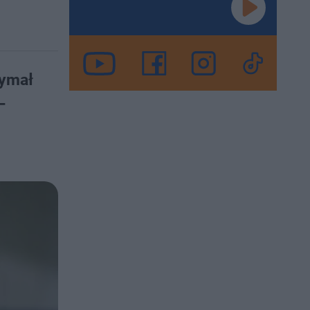
zymał
–