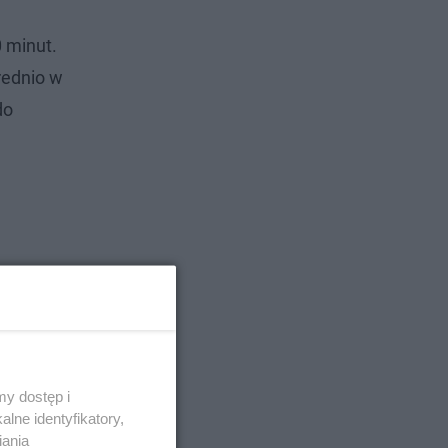
 minut.
rednio w
do
.
y dostęp i
lne identyfikatory,
iania