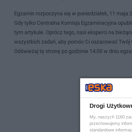
Egzamin rozpoczyna się w poniedziałek, 11 maja 20
Gdy tylko Centralna Komisja Egzaminacyjna opublik
tym artykule. Oprócz tego, nasi eksperci na bieżą
wszystkich zadań, aby pomóc Ci oszacować Twój w
Odświeżaj tę stronę po godzinie 14:00 w dniu egza
Drogi Użytkow
My, naszych 1160 zau
przechowujemy informa
standardowe informac