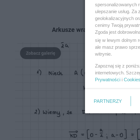
spersonalizowanych re
ulepszanie usług. Za
geolokalizacyjnych or
cenimy Twoją prywatno
Arkusze wraz z odpowiedziami są
Zgoda jest dobrowoln
się w lewym dolnym r
ale masz prawo sprzec
witrynie.
Zapoznaj się z poniż
internetowych. Szcze
Prywatności
i
Cookie
PARTNERZY