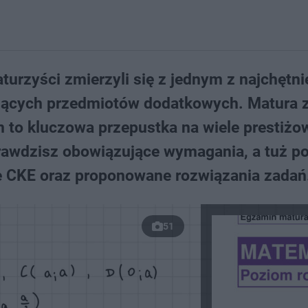
urzyści zmierzyli się z jednym z najchętni
ających przedmiotów dodatkowych. Matura 
 to kluczowa przepustka na wiele prestiżo
rawdzisz obowiązujące wymagania, a tuż p
ze CKE oraz proponowane rozwiązania zadań
51