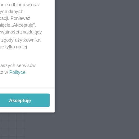
anie odbiorców oraz
nych danych
kacji. Ponieważ
ięcie „Akceptuję”.
ywatności znajdujący
ą zgody użytkownika,
 tylko na tej
51
 naszych serwisów
esz w
Polityce
Akceptuję