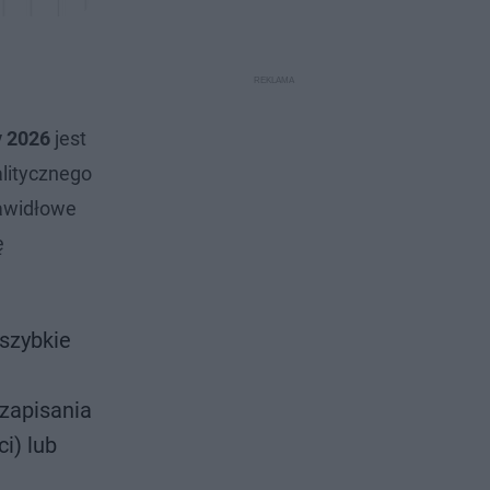
y 2026
jest
litycznego
rawidłowe
ę
szybkie
zapisania
i) lub