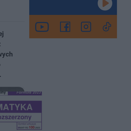
ej
z
wych
o
.