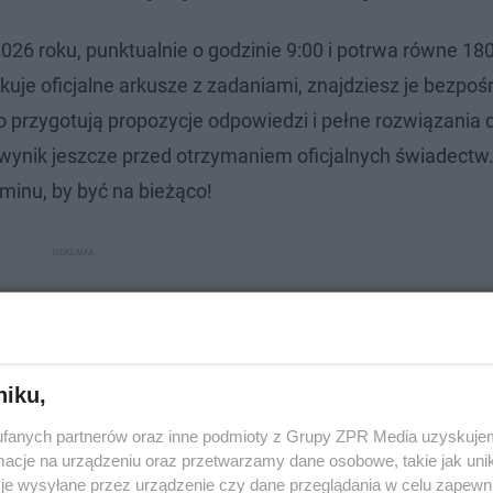
26 roku, punktualnie o godzinie 9:00 i potrwa równe 180
uje oficjalne arkusze z zadaniami, znajdziesz je bezpoś
co przygotują propozycje odpowiedzi i pełne rozwiązania 
ynik jeszcze przed otrzymaniem oficjalnych świadectw
minu, by być na bieżąco!
niku,
fanych partnerów oraz inne podmioty z Grupy ZPR Media uzyskujem
cje na urządzeniu oraz przetwarzamy dane osobowe, takie jak unika
je wysyłane przez urządzenie czy dane przeglądania w celu zapewn