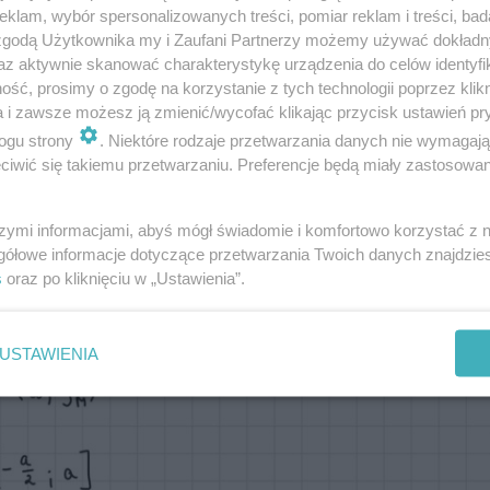
klam, wybór spersonalizowanych treści, pomiar reklam i treści, bad
 zgodą Użytkownika my i Zaufani Partnerzy możemy używać dokład
az aktywnie skanować charakterystykę urządzenia do celów identyfi
ść, prosimy o zgodę na korzystanie z tych technologii poprzez klikn
 już dostępne! Znajdziesz je w galerii poniżej
a i zawsze możesz ją zmienić/wycofać klikając przycisk ustawień pr
ogu strony
. Niektóre rodzaje przetwarzania danych nie wymagaj
iwić się takiemu przetwarzaniu. Preferencje będą miały zastosowanie
szymi informacjami, abyś mógł świadomie i komfortowo korzystać z
gółowe informacje dotyczące przetwarzania Twoich danych znajdzi
s
oraz po kliknięciu w „Ustawienia”.
USTAWIENIA