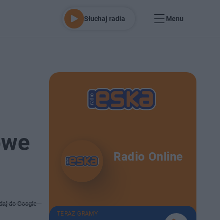
Słuchaj radia
Menu
owe
Radio Online
daj do Google
TERAZ GRAMY