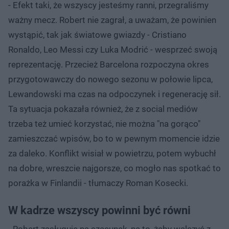
- Efekt taki, że wszyscy jesteśmy ranni, przegraliśmy
ważny mecz. Robert nie zagrał, a uważam, że powinien
wystąpić, tak jak światowe gwiazdy - Cristiano
Ronaldo, Leo Messi czy Luka Modrić - wesprzeć swoją
reprezentację. Przecież Barcelona rozpoczyna okres
przygotowawczy do nowego sezonu w połowie lipca,
Lewandowski ma czas na odpoczynek i regenerację sił.
Ta sytuacja pokazała również, że z social mediów
trzeba też umieć korzystać, nie można "na gorąco"
zamieszczać wpisów, bo to w pewnym momencie idzie
za daleko. Konflikt wisiał w powietrzu, potem wybuchł
na dobre, wreszcie najgorsze, co mogło nas spotkać to
porażka w Finlandii - tłumaczy Roman Kosecki.
W kadrze wszyscy powinni być równi
- Robert zasługuje na szacunek, na to, żeby walczyć z