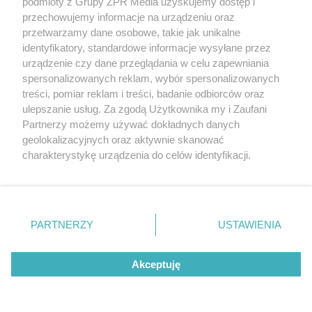
podmioty z Grupy ZPR Media uzyskujemy dostęp i
10
przechowujemy informacje na urządzeniu oraz
przetwarzamy dane osobowe, takie jak unikalne
identyfikatory, standardowe informacje wysyłane przez
urządzenie czy dane przeglądania w celu zapewniania
spersonalizowanych reklam, wybór spersonalizowanych
treści, pomiar reklam i treści, badanie odbiorców oraz
ulepszanie usług. Za zgodą Użytkownika my i Zaufani
Partnerzy możemy używać dokładnych danych
WYPADEK WE WROCŁAWIU
geolokalizacyjnych oraz aktywnie skanować
Taksówka zawisła nad Odrą we Wrocławiu.
charakterystykę urządzenia do celów identyfikacji.
Pojazd z pasażerami o mało nie runął do
Ponieważ cenimy Twoją prywatność, prosimy o zgodę na
korzystanie z tych technologii poprzez kliknięcie
rzeki
„Akceptuję”. Zgoda jest dobrowolna i zawsze możesz ją
zmienić/wycofać klikając przycisk ustawień prywatności
NAJNOWSZE NEWSY:
PARTNERZY
USTAWIENIA
znajdujący się w lewym dolnym rogu strony
. Niektóre
rodzaje przetwarzania danych nie wymagają zgody
Akceptuję
użytkownika, ale masz prawo sprzeciwić się takiemu
przetwarzaniu. Preferencje będą miały zastosowanie tylko
na tej witrynie.