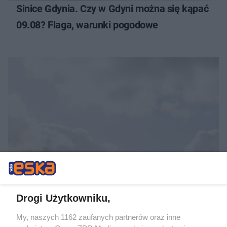
Sinice Gdynia. Czy w Gdyni można się kąpać
09.08? Flaga, warunki pogodowe
Sinice Łeba. Czy w Łebie można się kąpać
08.08? Flaga, warunki pogodowe
Drogi Użytkowniku,
My, naszych 1162 zaufanych partnerów oraz inne