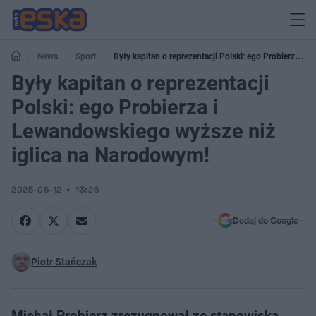
News
Sport
Były kapitan o reprezentacji Polski: ego Probierza i
Lewandowskiego wyższe niż iglica na Narodowym!
Były kapitan o reprezentacji
Polski: ego Probierza i
Lewandowskiego wyższe niż
iglica na Narodowym!
2025-06-12
13:26
Dodaj do Google
Piotr Stańczak
Michał Probierz zrezygnował ze stanowiska