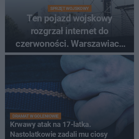
SPRZĘT WOJSKOWY
Ten pojazd wojskowy
rozgrzał internet do
czerwoności. Warszawiacy
pytali, czy to Mad Max!
DRAMAT W GOLENIOWIE
Krwawy atak na 17-latka.
Nastolatkowie zadali mu ciosy