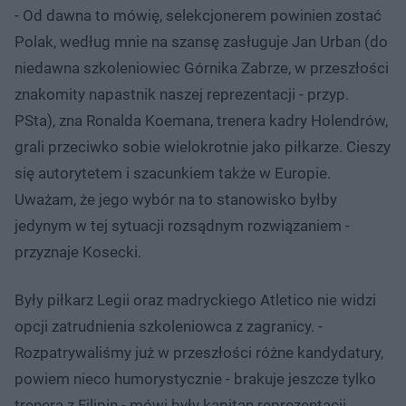
- Od dawna to mówię, selekcjonerem powinien zostać
Polak, według mnie na szansę zasługuje Jan Urban (do
niedawna szkoleniowiec Górnika Zabrze, w przeszłości
znakomity napastnik naszej reprezentacji - przyp.
PSta), zna Ronalda Koemana, trenera kadry Holendrów,
grali przeciwko sobie wielokrotnie jako piłkarze. Cieszy
się autorytetem i szacunkiem także w Europie.
Uważam, że jego wybór na to stanowisko byłby
jedynym w tej sytuacji rozsądnym rozwiązaniem -
przyznaje Kosecki.
Były piłkarz Legii oraz madryckiego Atletico nie widzi
opcji zatrudnienia szkoleniowca z zagranicy. -
Rozpatrywaliśmy już w przeszłości różne kandydatury,
powiem nieco humorystycznie - brakuje jeszcze tylko
trenera z Filipin - mówi były kapitan reprezentacji