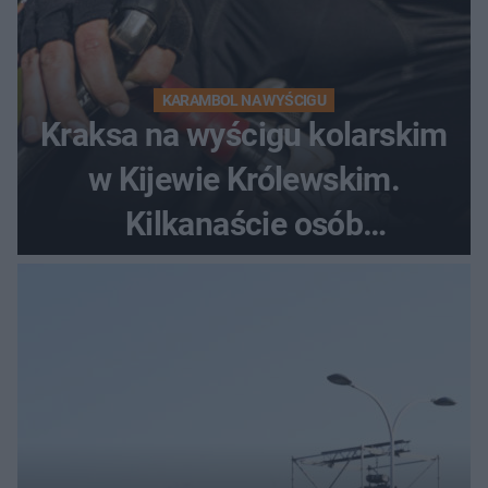
KARAMBOL NA WYŚCIGU
Kraksa na wyścigu kolarskim
w Kijewie Królewskim.
Kilkanaście osób
poszkodowanych, lądował
śmigłowiec LPR