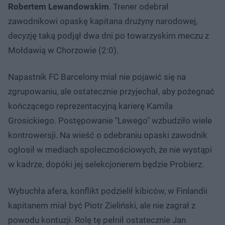
Robertem Lewandowskim
. Trener odebrał
zawodnikowi opaskę kapitana drużyny narodowej,
decyzję taką podjął dwa dni po towarzyskim meczu z
Mołdawią w Chorzowie (2:0).
Napastnik FC Barcelony miał nie pojawić się na
zgrupowaniu, ale ostatecznie przyjechał, aby pożegnać
kończącego reprezentacyjną karierę Kamila
Grosickiego. Postępowanie "Lewego" wzbudziło wiele
kontrowersji. Na wieść o odebraniu opaski zawodnik
ogłosił w mediach społecznościowych, że nie wystąpi
w kadrze, dopóki jej selekcjonerem będzie Probierz.
Wybuchła afera, konflikt podzielił kibiców, w Finlandii
kapitanem miał być Piotr Zieliński, ale nie zagrał z
powodu kontuzji. Rolę tę pełnił ostatecznie Jan