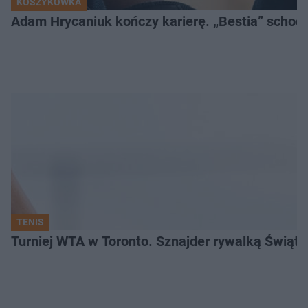
KOSZYKÓWKA
Adam Hrycaniuk kończy karierę. „Bestia” schodzi
TENIS
Turniej WTA w Toronto. Sznajder rywalką Świąte