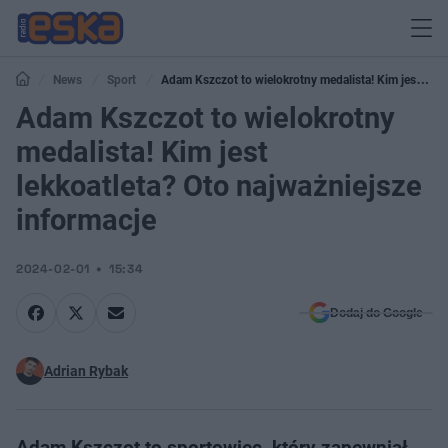
News
Sport
Adam Kszczot to wielokrotny medalista! Kim jest
lekkoatleta? Oto najważniejsze informacje
Adam Kszczot to wielokrotny
medalista! Kim jest
lekkoatleta? Oto najważniejsze
informacje
2024-02-01
15:34
Dodaj do Google
Adrian Rybak
Adam Kszczot to sportowiec, który zapewniał