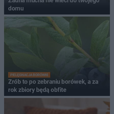
Żadna mucha nie wleci do twojego
domu
PIELĘGNACJA BORÓWKI
Zrób to po zebraniu borówek, a za
rok zbiory będą obfite