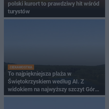
polski kurort to prawdziwy hit wśród
turystów
CIEKAWOSTKA
To najpiękniejsza plaża w
Świętokrzyskiem według AI. Z
widokiem na najwyższy szczyt Gór
Świętokrzyskich