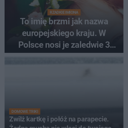
RZADKIE IMIONA
To imię brzmi jak nazwa
europejskiego kraju. W
Polsce nosi je zaledwie 3
kobiety
DOMOWE TRIKI
Zwilż kartkę i połóż na parapecie.