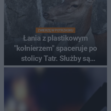
ZWIERZĘ W POTRZASKU
Łania z plastikowym
"kołnierzem" spaceruje po
stolicy Tatr. Służby są
bezradne