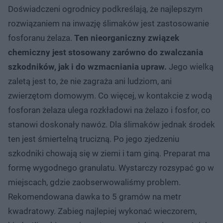
Doświadczeni ogrodnicy podkreślają, że najlepszym
rozwiązaniem na inwazję ślimaków jest zastosowanie
fosforanu żelaza.
Ten nieorganiczny związek
chemiczny jest stosowany zarówno do zwalczania
szkodników, jak i do wzmacniania upraw.
Jego wielką
zaletą jest to, że nie zagraża ani ludziom, ani
zwierzętom domowym. Co więcej, w kontakcie z wodą
fosforan żelaza ulega rozkładowi na żelazo i fosfor, co
stanowi doskonały nawóz. Dla ślimaków jednak środek
ten jest śmiertelną trucizną. Po jego zjedzeniu
szkodniki chowają się w ziemi i tam giną. Preparat ma
formę wygodnego granulatu. Wystarczy rozsypać go w
miejscach, gdzie zaobserwowaliśmy problem.
Rekomendowana dawka to 5 gramów na metr
kwadratowy. Zabieg najlepiej wykonać wieczorem,