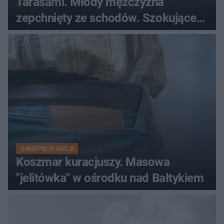
Tarasami. Młody mężczyzna
zepchnięty ze schodów. Szokujące
nagranie krąży po sieci
SANEPID W AKCJI
Koszmar kuracjuszy. Masowa
"jelitówka" w ośrodku nad Bałtykiem