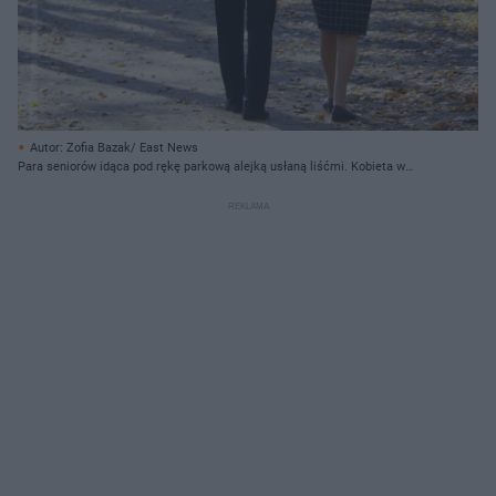
Autor: Zofia Bazak/ East News
Para seniorów idąca pod rękę parkową alejką usłaną liśćmi. Kobieta w
niebieskiej kurtce i czapce, mężczyzna w jasnej kurtce i czarnej czapce.
Dyskusja o zmianach w prawie jazdy dla emerytów na Super Biznes.