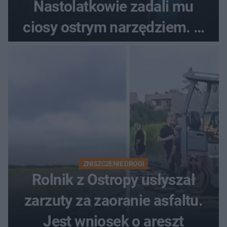
Nastolatkowie zadali mu
ciosy ostrym narzędziem. O
ich losach zdecyduje sąd
rodzinny
ZNISZCZENIE DROGI
Rolnik z Ostropy usłyszał
zarzuty za zaoranie asfaltu.
Jest wniosek o areszt