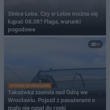
Sinice Łeba. Czy w Łebie można się
kąpać 08.08? Flaga, warunki
pogodowe
10
WYPADEK WE WROCŁAWIU
Taksówka zawisła nad Odrą we
Wrocławiu. Pojazd z pasażerami o
mało nie runął do rzeki