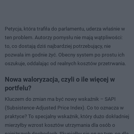
Petycja, która trafiła do parlamentu, uderza właśnie w
ten problem. Autorzy pomysłu nie mają wątpliwości:
to, co dostają dziś najbardziej potrzebujący, nie
pozwala im godnie żyć. Obecny system po prostu ich
oszukuje, oddalając od realnych kosztów przetrwania.
Nowa waloryzacja, czyli o ile więcej w
portfelu?
Kluczem do zmian ma być nowy wskaźnik – SAPI
(Subsistence-Adjusted Price Index). Co to oznacza w
praktyce? To specjalny wskaźnik, który dużo dokładniej
mierzyłby wzrost kosztów utrzymania dla osób o
najniższych dochodach. Skupiałby się on na tym, co dla