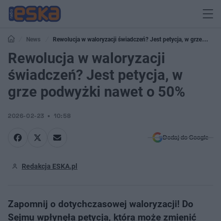
News
Rewolucja w waloryzacji świadczeń? Jest petycja, w grze
podwyżki nawet o 50%
Rewolucja w waloryzacji
świadczeń? Jest petycja, w
grze podwyżki nawet o 50%
2026-02-23
10:58
Dodaj do Google
Redakcja ESKA.pl
Zapomnij o dotychczasowej waloryzacji! Do
Sejmu wpłynęła petycja, która może zmienić