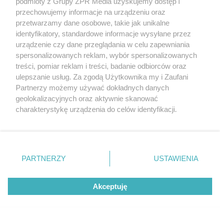
podmioty z Grupy ZPR Media uzyskujemy dostęp i
przechowujemy informacje na urządzeniu oraz
parkietu po 20 latach
przetwarzamy dane osobowe, takie jak unikalne
identyfikatory, standardowe informacje wysyłane przez
urządzenie czy dane przeglądania w celu zapewniania
spersonalizowanych reklam, wybór spersonalizowanych
treści, pomiar reklam i treści, badanie odbiorców oraz
ulepszanie usług. Za zgodą Użytkownika my i Zaufani
Partnerzy możemy używać dokładnych danych
geolokalizacyjnych oraz aktywnie skanować
charakterystykę urządzenia do celów identyfikacji.
Ponieważ cenimy Twoją prywatność, prosimy o zgodę na
korzystanie z tych technologii poprzez kliknięcie
„Akceptuję”. Zgoda jest dobrowolna i zawsze możesz ją
DOMOWE PORZĄDKI
zmienić/wycofać klikając przycisk ustawień prywatności
PARTNERZY
USTAWIENIA
Hiszpański sposób na czystą
znajdujący się w lewym dolnym rogu strony
. Niektóre
rodzaje przetwarzania danych nie wymagają zgody
toaletę. Rozpuszcza kamień i
Akceptuję
użytkownika, ale masz prawo sprzeciwić się takiemu
przetwarzaniu. Preferencje będą miały zastosowanie tylko
osady przez noc
na tej witrynie.