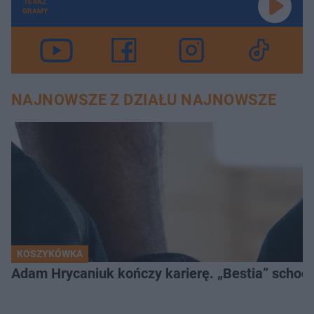
TERAZ
GRAMY
NAJNOWSZE Z DZIAŁU NAJNOWSZE
KOSZYKÓWKA
Adam Hrycaniuk kończy karierę. „Bestia” schodzi