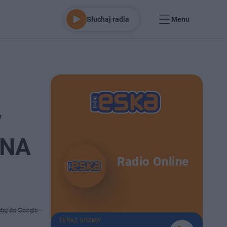
Słuchaj radia
Menu
y
A NA
Radio Online
daj do Google
TERAZ GRAMY