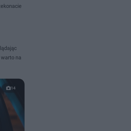
rzekonacie
glądając
e warto na
14