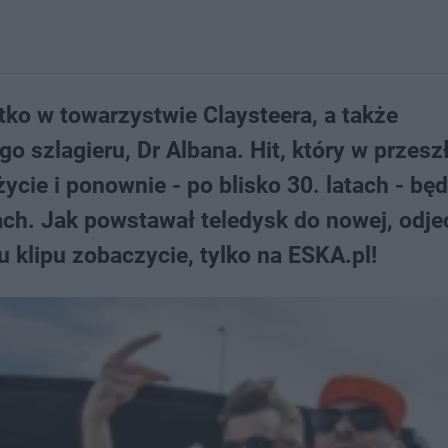
stko w towarzystwie Claysteera, a także
 szlagieru, Dr Albana. Hit, który w przesz
ycie i ponownie - po blisko 30. latach - będ
ach. Jak powstawał teledysk do nowej, odje
nu klipu zobaczycie, tylko na ESKA.pl!