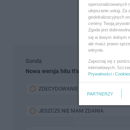
spersonalizowanych re
ulepszanie usług. Za
geolokalizacyjnych or
cenimy Twoją prywatno
Zgoda jest dobrowoln
się w lewym dolnym r
ale masz prawo sprzec
witrynie.
Sonda
Zapoznaj się z poniż
internetowych. Szcze
Nowa wersja hitu It's My Life w wykona
Prywatności
i
Cookie
ZDECYDOWANIE TAK! TO JEST SZTOS
PARTNERZY
JESZCZE NIE MAM ZDANIA