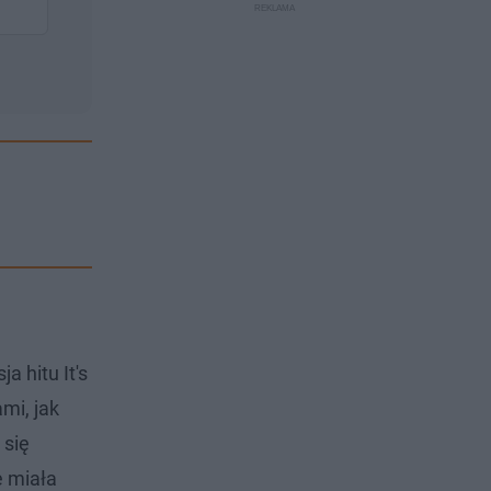
a hitu It's
mi, jak
 się
e miała