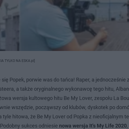
JĘCIA TYLKO NA ESKA.pl]
e się Popek,
porwie was do tańca! Raper, a jednocześnie
steera, a także oryginalnego wykonawcę tego hitu, Alba
rażowa wersja kultowego hitu Be My Lover, zespołu La Bo
łownie wszędzie, począwszy od klubów, dyskotek po domówk
a tyle hitowa, że Be My Lover od Popka z nieoficjalnym 
. Podobny sukces odniesie
nowa wersja It's My Life 2020