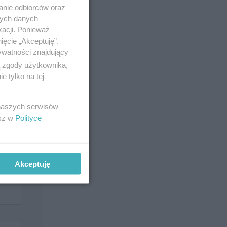
anie odbiorców oraz
nych danych
kacji. Ponieważ
ięcie „Akceptuję”.
ywatności znajdujący
ą zgody użytkownika,
 tylko na tej
 naszych serwisów
esz w
Polityce
Akceptuję