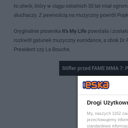
to utwór, który w ciągu ostatnich 30 lat miał og
słuchaczy. Z pewnością na muzyczny powrót Popka 
Oryginalnie piosenka
It's My Life
powstała i został
rozkwitł gatunek muzyczny eurodance, a obok Dr A
President czy La Bouche.
Stifler przed FAME MMA 7: P
Drogi Użytkow
My, naszych 1162 zau
przechowujemy informa
standardowe informac