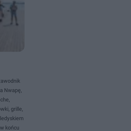
 zawodnik
na Nwapę,
uche,
i, grille,
teledyskiem
, w końcu