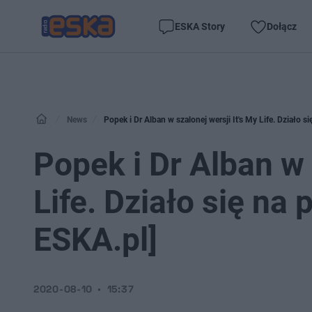
ESKA Story
Dołącz
News
Popek i Dr Alban w szalonej wersji It's My Life. Działo s
Popek i Dr Alban w 
Life. Działo się na
ESKA.pl]
2020-08-10
15:37