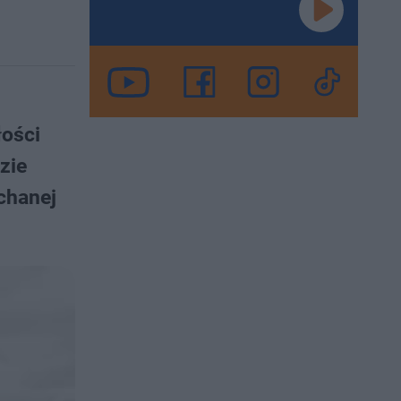
łości
zie
chanej