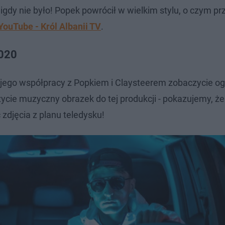
igdy nie było! Popek powrócił w wielkim stylu, o czym p
YouTube - Król Albanii TV
.
2020
ty jego współpracy z Popkiem i Claysteerem zobaczycie o
zycie muzyczny obrazek do tej produkcji - pokazujemy, ż
zdjęcia z planu teledysku!