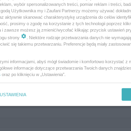
klam, wybór spersonalizowanych treści, pomiar reklam i treści, bad
 zgodą Użytkownika my i Zaufani Partnerzy możemy używać dokład
az aktywnie skanować charakterystykę urządzenia do celów identyfi
ść, prosimy o zgodę na korzystanie z tych technologii poprzez klikn
a i zawsze możesz ją zmienić/wycofać klikając przycisk ustawień pr
ogu strony
. Niektóre rodzaje przetwarzania danych nie wymagaj
iwić się takiemu przetwarzaniu. Preferencje będą miały zastosowanie
szymi informacjami, abyś mógł świadomie i komfortowo korzystać z
gółowe informacje dotyczące przetwarzania Twoich danych znajdzi
niu Popka
s
oraz po kliknięciu w „Ustawienia”.
 JAK PRZERÓBKA BE MY LOVER
USTAWIENIA