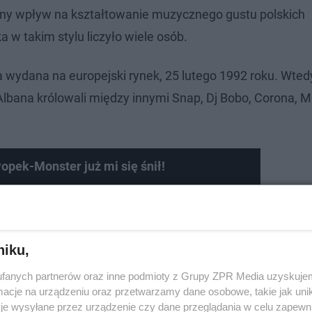
romny wpływ na kształtowanie muzycznego gustu polskich
w takim stylu liczyło wiele osób.
a wydana na europejski rynek, 25 lutego 1992 roku. Wted
lbana królowali między innymi Snap, Dj Bobo, Corona, M
opek-Monster już mi się śnił!
niku,
fanych partnerów oraz inne podmioty z Grupy ZPR Media uzyskujem
cje na urządzeniu oraz przetwarzamy dane osobowe, takie jak unika
je wysyłane przez urządzenie czy dane przeglądania w celu zapewn