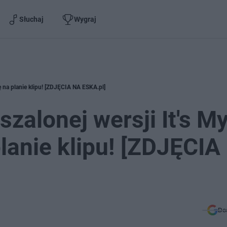
Słuchaj
Wygraj
ię na planie klipu! [ZDJĘCIA NA ESKA.pl]
szalonej wersji It's M
 planie klipu! [ZDJĘCI
Do