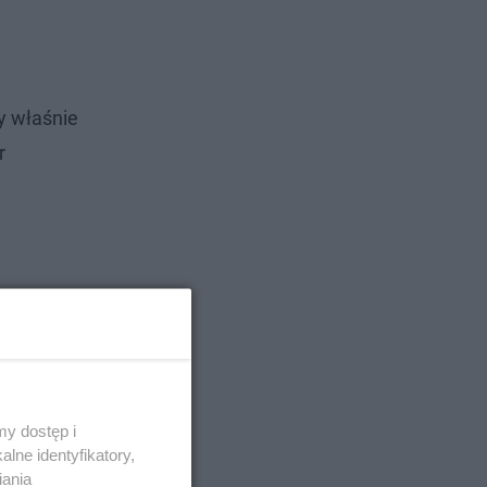
y właśnie
r
y dostęp i
lne identyfikatory,
iania