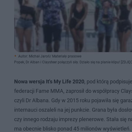
Autor: Michał Jaroń/ Materiały prasowe
Popek, Dr Alban i Claysteer połączyli siły. Działo się na planie klipu! [ZD
Nowa wersja It's My Life 2020
, pod którą podpisuj
federacji Fame MMA, zaprosił do współpracy Clay
czyli Dr Albana. Gdy w 2015 roku pojawiła się ga
internauci oszaleli na jej punkcie. Grana była dos
czy innego rodzaju imprezy plenerowe. Stała się n
ma obecnie blisko ponad 45 milionów wyświetleń