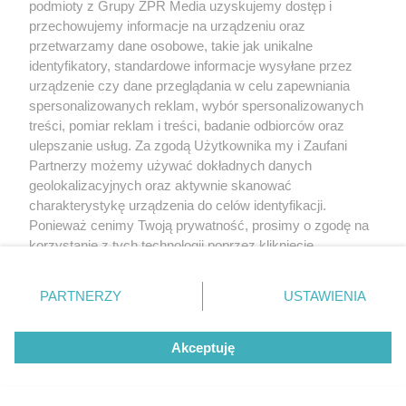
podmioty z Grupy ZPR Media uzyskujemy dostęp i
przechowujemy informacje na urządzeniu oraz
przetwarzamy dane osobowe, takie jak unikalne
identyfikatory, standardowe informacje wysyłane przez
urządzenie czy dane przeglądania w celu zapewniania
spersonalizowanych reklam, wybór spersonalizowanych
treści, pomiar reklam i treści, badanie odbiorców oraz
ulepszanie usług. Za zgodą Użytkownika my i Zaufani
Partnerzy możemy używać dokładnych danych
geolokalizacyjnych oraz aktywnie skanować
charakterystykę urządzenia do celów identyfikacji.
Ponieważ cenimy Twoją prywatność, prosimy o zgodę na
korzystanie z tych technologii poprzez kliknięcie
„Akceptuję”. Zgoda jest dobrowolna i zawsze możesz ją
zmienić/wycofać klikając przycisk ustawień prywatności
PARTNERZY
USTAWIENIA
znajdujący się w lewym dolnym rogu strony
. Niektóre
rodzaje przetwarzania danych nie wymagają zgody
Akceptuję
użytkownika, ale masz prawo sprzeciwić się takiemu
Żaden utwór zamieszczony w serwisie nie może być powielany i
przetwarzaniu. Preferencje będą miały zastosowanie tylko
rozpowszechniany lub dalej rozpowszechniany w jakikolwiek sposób (w
na tej witrynie.
tym także elektroniczny lub mechaniczny) na jakimkolwiek polu
eksploatacji w jakiejkolwiek formie, włącznie z umieszczaniem w Internecie