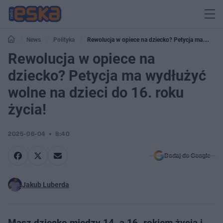
News
Polityka
Rewolucja w opiece na dziecko? Petycja ma
wydłużyć wolne na dzieci do 16. roku życia!
Rewolucja w opiece na
dziecko? Petycja ma wydłużyć
wolne na dzieci do 16. roku
życia!
2025-06-04
8:40
Dodaj do Google
Jakub Luberda
Masz dziecko między 14. a 16. rokiem życia i