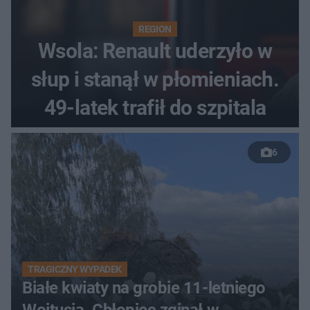
REGION
Wsola: Renault uderzyło w
słup i stanął w płomieniach.
49-latek trafił do szpitala
6
TRAGICZNY WYPADEK
Białe kwiaty na grobie 11-letniego
Wojtusia. Chłopiec zginął w