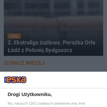
ŻUŻEL
2. Ekstraliga żużlowa. Porażka Orła
Łódź z Polonią Bydgoszcz
ZOBACZ WIĘCEJ
Drogi Użytkowniku,
My, naszych 1162 zaufanych partnerów oraz inne