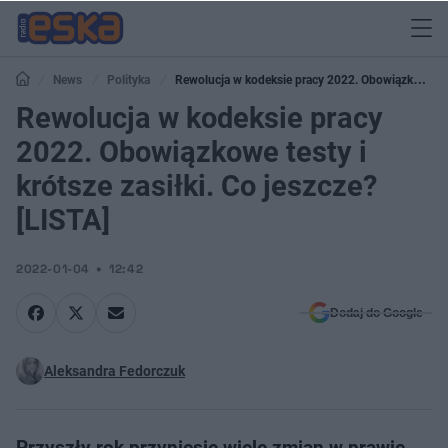
News
Polityka
Rewolucja w kodeksie pracy 2022. Obowiązkowe
testy i krótsze zasiłki. Co jeszcze? [LISTA]
Rewolucja w kodeksie pracy
2022. Obowiązkowe testy i
krótsze zasiłki. Co jeszcze?
[LISTA]
2022-01-04
12:42
Dodaj do Google
Aleksandra Fedorczuk
Przyszły rok przyniesie wiele zmian w prawie