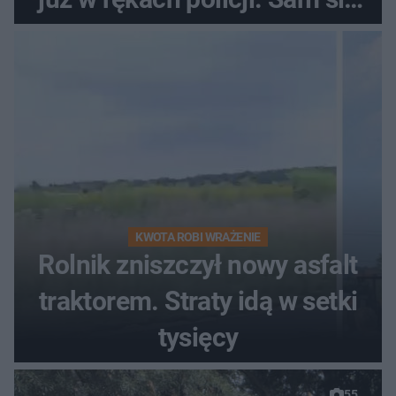
zgłosił
KWOTA ROBI WRAŻENIE
Rolnik zniszczył nowy asfalt
traktorem. Straty idą w setki
tysięcy
55