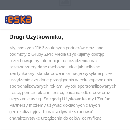
Drogi Użytkowniku,
My, naszych 1162 zaufanych partnerów oraz inne
Żaden utwór zamieszczony w serwisie nie może być powielany i
podmioty z Grupy ZPR Media uzyskujemy dostęp i
rozpowszechniany lub dalej rozpowszechniany w jakikolwiek sposób (w
przechowujemy informacje na urządzeniu oraz
tym także elektroniczny lub mechaniczny) na jakimkolwiek polu
eksploatacji w jakiejkolwiek formie, włącznie z umieszczaniem w
przetwarzamy dane osobowe, takie jak unikalne
Internecie bez pisemnej zgody właściciela praw. Jakiekolwiek użycie lub
identyfikatory, standardowe informacje wysyłane przez
wykorzystanie utworów w całości lub w części z naruszeniem prawa,
tzn. bez właściwej zgody, jest zabronione pod groźbą kary i może być
urządzenie czy dane przeglądania w celu zapewniania
ścigane prawnie.
spersonalizowanych reklam, wybór spersonalizowanych
treści, pomiar reklam i treści, badanie odbiorców oraz
ulepszanie usług. Za zgodą Użytkownika my i Zaufani
Partnerzy możemy używać dokładnych danych
geolokalizacyjnych oraz aktywnie skanować
charakterystykę urządzenia do celów identyfikacji.
Ponieważ cenimy Twoją prywatność, prosimy o zgodę na
O nas