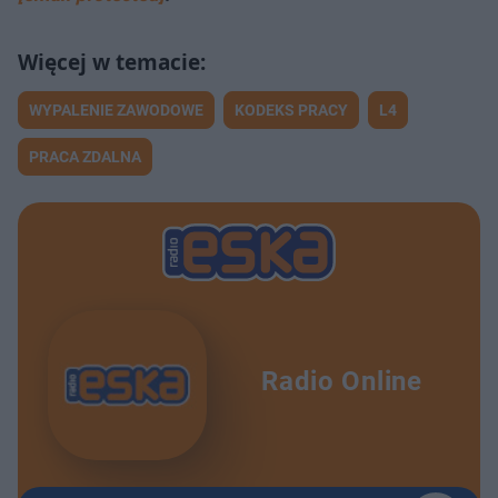
WYPALENIE ZAWODOWE
KODEKS PRACY
L4
PRACA ZDALNA
Radio Online