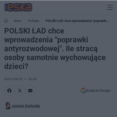
News
Polityka
POLSKI ŁAD chce wprowadzenia "poprawki
antyrozwodowej". Ile stracą osoby samotnie wychowujące dzieci?
POLSKI ŁAD chce
wprowadzenia "poprawki
antyrozwodowej". Ile stracą
osoby samotnie wychowujące
dzieci?
2021-09-27
15:24
Dodaj do Google
Joanna Szatecka