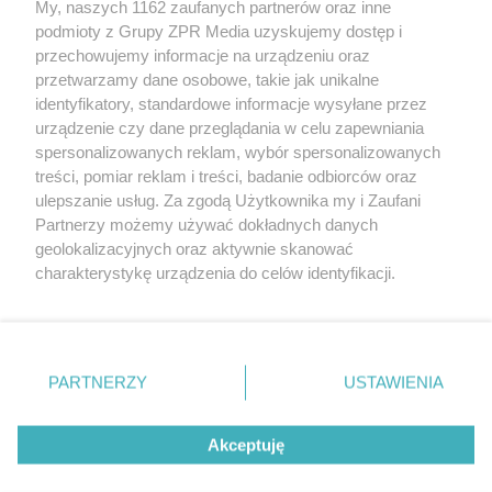
My, naszych 1162 zaufanych partnerów oraz inne
Żaden utwór zamieszczony w serwisie nie może być powielany i
podmioty z Grupy ZPR Media uzyskujemy dostęp i
rozpowszechniany lub dalej rozpowszechniany w jakikolwiek sposób (w
tym także elektroniczny lub mechaniczny) na jakimkolwiek polu
przechowujemy informacje na urządzeniu oraz
eksploatacji w jakiejkolwiek formie, włącznie z umieszczaniem w
przetwarzamy dane osobowe, takie jak unikalne
Internecie bez pisemnej zgody właściciela praw. Jakiekolwiek użycie lub
identyfikatory, standardowe informacje wysyłane przez
wykorzystanie utworów w całości lub w części z naruszeniem prawa,
tzn. bez właściwej zgody, jest zabronione pod groźbą kary i może być
urządzenie czy dane przeglądania w celu zapewniania
ścigane prawnie.
spersonalizowanych reklam, wybór spersonalizowanych
treści, pomiar reklam i treści, badanie odbiorców oraz
ulepszanie usług. Za zgodą Użytkownika my i Zaufani
Partnerzy możemy używać dokładnych danych
geolokalizacyjnych oraz aktywnie skanować
charakterystykę urządzenia do celów identyfikacji.
Ponieważ cenimy Twoją prywatność, prosimy o zgodę na
O nas
korzystanie z tych technologii poprzez kliknięcie
Informacje prawne
„Akceptuję”. Zgoda jest dobrowolna i zawsze możesz ją
zmienić/wycofać klikając przycisk ustawień prywatności
PARTNERZY
USTAWIENIA
Nasze serwisy
znajdujący się w lewym dolnym rogu strony
. Niektóre
rodzaje przetwarzania danych nie wymagają zgody
© 2026 Grupa ZPR Media
Akceptuję
użytkownika, ale masz prawo sprzeciwić się takiemu
przetwarzaniu. Preferencje będą miały zastosowanie tylko