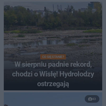
CO SIĘ STANIE?
W sierpniu padnie rekord,
chodzi o Wisłę! Hydrolodzy
ostrzegają
43