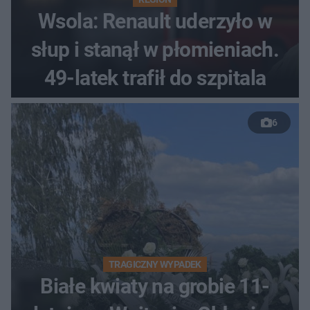
Wsola: Renault uderzyło w
słup i stanął w płomieniach.
49-latek trafił do szpitala
6
TRAGICZNY WYPADEK
Białe kwiaty na grobie 11-