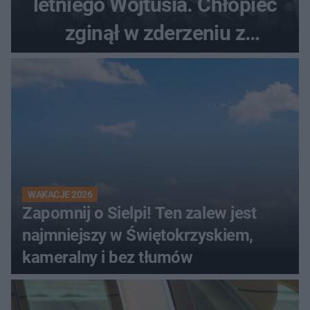
letniego Wojtusia. Chłopiec
zginął w zderzeniu z
kombajnem
WAKACJE 2026
Zapomnij o Sielpi! Ten zalew jest
najmniejszy w Świętokrzyskiem,
kameralny i bez tłumów