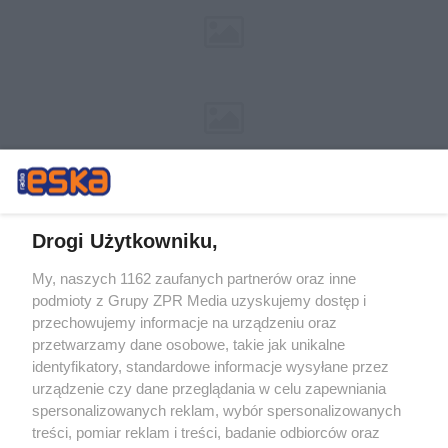
Drogi Użytkowniku,
My, naszych 1162 zaufanych partnerów oraz inne
Żaden utwór zamieszczony w serwisie nie może być powielany i
podmioty z Grupy ZPR Media uzyskujemy dostęp i
rozpowszechniany lub dalej rozpowszechniany w jakikolwiek sposób (w
tym także elektroniczny lub mechaniczny) na jakimkolwiek polu
przechowujemy informacje na urządzeniu oraz
eksploatacji w jakiejkolwiek formie, włącznie z umieszczaniem w
przetwarzamy dane osobowe, takie jak unikalne
Internecie bez pisemnej zgody właściciela praw. Jakiekolwiek użycie lub
identyfikatory, standardowe informacje wysyłane przez
wykorzystanie utworów w całości lub w części z naruszeniem prawa,
tzn. bez właściwej zgody, jest zabronione pod groźbą kary i może być
urządzenie czy dane przeglądania w celu zapewniania
ścigane prawnie.
spersonalizowanych reklam, wybór spersonalizowanych
treści, pomiar reklam i treści, badanie odbiorców oraz