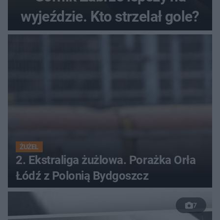
wyjeździe. Kto strzelał gole?
ŻUŻEL
2. Ekstraliga żużlowa. Porażka Orła
Łódź z Polonią Bydgoszcz
7