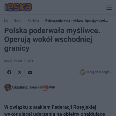
News
Polityka
Polska poderwała myśliwce. Operują wokół
wschodniej granicy
Polska poderwała myśliwce.
Operują wokół wschodniej
granicy
2025-11-29
7:11
Dodaj do Google
Arkadiusz Iskierka
PAP
W związku z atakiem Federacji Rosyjskiej
wykonującej uderzenia na obiekty znajdujące