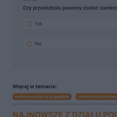
Czy przedszkola powinny zostać zamkni
Tak
Nie
omikron w polsce ile przypadków
omikron w polsce nowe
NAJNOWSZE Z DZIAŁU PO