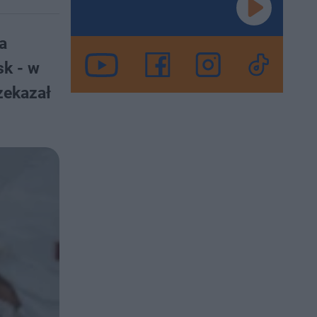
a
sk - w
zekazał