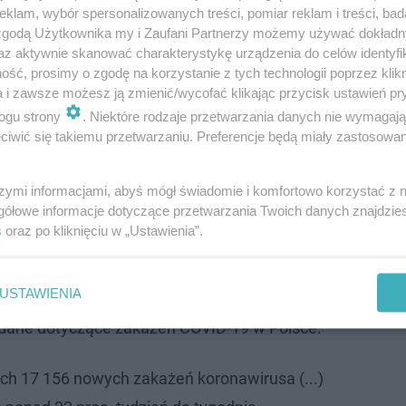
klam, wybór spersonalizowanych treści, pomiar reklam i treści, bad
 zgodą Użytkownika my i Zaufani Partnerzy możemy używać dokład
az aktywnie skanować charakterystykę urządzenia do celów identyfi
ść, prosimy o zgodę na korzystanie z tych technologii poprzez klikn
a i zawsze możesz ją zmienić/wycofać klikając przycisk ustawień pr
ogu strony
. Niektóre rodzaje przetwarzania danych nie wymagaj
iwić się takiemu przetwarzaniu. Preferencje będą miały zastosowanie
szymi informacjami, abyś mógł świadomie i komfortowo korzystać z
RA?! Po świętach możliwe NOWE OBOSTRZENIA
gółowe informacje dotyczące przetwarzania Twoich danych znajdzi
s
oraz po kliknięciu w „Ustawienia”.
23.12.2021. Znów bardzo dużo zgonów.
USTAWIENIA
 dane dotyczące zakażeń COVID-19 w Polsce.
h 17 156 nowych zakażeń koronawirusa (...)