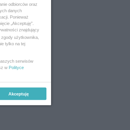
anie odbiorców oraz
nych danych
kacji. Ponieważ
ięcie „Akceptuję”.
ywatności znajdujący
ą zgody użytkownika,
 tylko na tej
 naszych serwisów
esz w
Polityce
Akceptuję