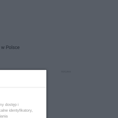
 w Polsce
y dostęp i
lne identyfikatory,
iania