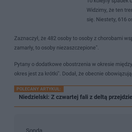
To kolejny spadek o
Widzimy, że ten tre
się. Niestety, 616 
Zaznaczył, że 482 osoby to osoby z chorobami współ
zamarły, to osoby niezaszczepione".
Pytany o dodatkowe obostrzenia w okresie międzyśw
okres jest za krótki". Dodał, że obecnie obowiązu
POLECANY ARTYKUŁ:
Niedzielski: Z czwartej fali z deltą przejd
Sonda