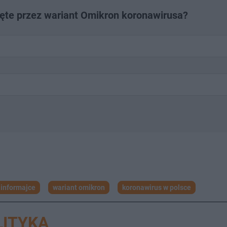
ęte przez wariant Omikron koronawirusa?
 informajce
wariant omikron
koronawirus w polsce
LITYKA