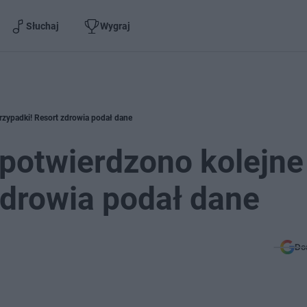
Słuchaj
Wygraj
rzypadki! Resort zdrowia podał dane
potwierdzono kolejne
zdrowia podał dane
Do