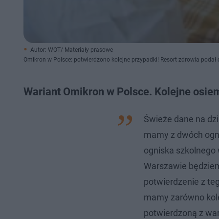
Autor: WOT/ Materiały prasowe
Omikron w Polsce: potwierdzono kolejne przypadki! Resort zdrowia podał
Wariant Omikron w Polsce. Kolejne osie
Świeże dane na dzi
mamy z dwóch ognis
ogniska szkolnego 
Warszawie będziemy
potwierdzenie z te
mamy zarówno koleż
potwierdzoną z wari