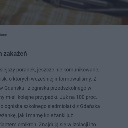
 dane
m zakażeń
siejszy poranek, jeszcze nie komunikowane,
k, o których wcześniej informowaliśmy. Z
w Gdańsku i z ogniska przedszkolnego w
 mieli kolejne przypadki. Już na 100 proc.
go ogniska szkolnego siedmiolatki z Gdańska
ankę, jak i mamę koleżanki już
antem omikron. Znajdują się w izolacji i to