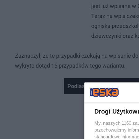
jest już wpisane w 
Teraz na wpis czek
ogniska przedszkoln
dziewczynki oraz k
Zaznaczył, że te przypadki czekają na wpisanie 
wykryto dotąd 15 przypadków tego wariantu.
Podlaskie. Napad na TIR-a. C
Drogi Użytkow
My, naszych 1160 zau
przechowujemy informa
standardowe informac