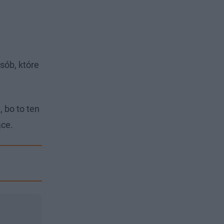
sób, które
 bo to ten
ące.