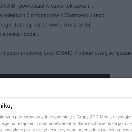
GISAID - powiedział w czwartek rzecznik. -
a kolejnych 6 przypadków z Warszawy z tego
ego. Tam są i dziadkowie, i rodzice tej
oleżanka - dodał.
do międzynarodowej bazy GISAID. Podsumował, że łącznie
hodzi o grube miliony złotych.
niku,
fanych partnerów oraz inne podmioty z Grupy ZPR Media uzyskujem
cje na urządzeniu oraz przetwarzamy dane osobowe, takie jak unika
je wysyłane przez urządzenie czy dane przeglądania w celu zapewn