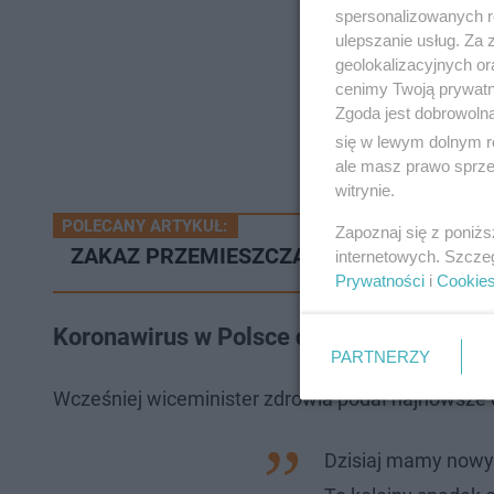
spersonalizowanych re
ulepszanie usług. Za
geolokalizacyjnych or
cenimy Twoją prywatno
Zgoda jest dobrowoln
się w lewym dolnym r
ale masz prawo sprzec
witrynie.
POLECANY ARTYKUŁ:
Zapoznaj się z poniż
ZAKAZ PRZEMIESZCZANIA SIĘ W SYLWEST
internetowych. Szcze
Prywatności
i
Cookie
Koronawirus w Polsce dzisiejsze dane: 
PARTNERZY
Wcześniej wiceminister zdrowia podał najnowsze
Dzisiaj mamy nowyc