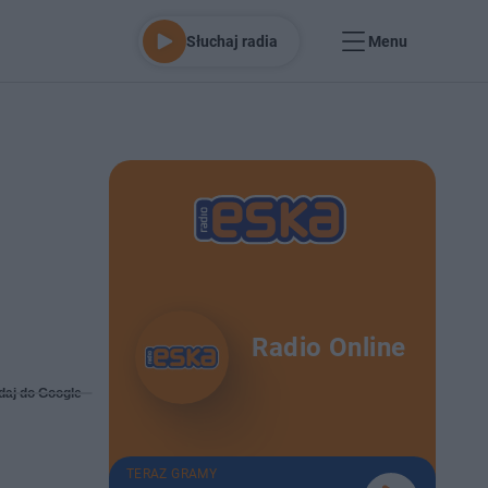
Słuchaj radia
Menu
Radio Online
daj do Google
TERAZ GRAMY