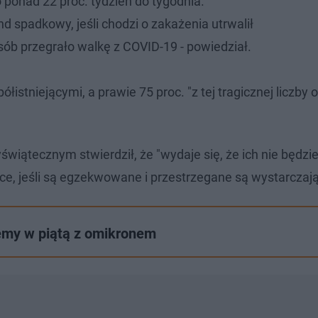
 ponad 22 proc. tydzień do tygodnia.
nd spadkowy, jeśli chodzi o zakażenia utrwalił
osób przegrało walkę z COVID-19 - powiedział.
istniejącymi, a prawie 75 proc. "z tej tragicznej liczby o
iątecznym stwierdził, że "wydaje się, że ich nie będzie,
jące, jeśli są egzekwowane i przestrzegane są wystarczaj
ziemy w piątą z omikronem