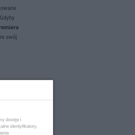
otowane
. Gdyby
premiera
re swój
y dostęp i
lne identyfikatory,
iania