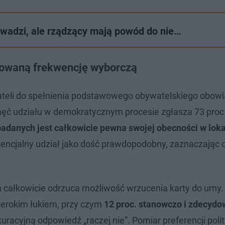
owadzi, ale rządzący mają powód do nie…
rowaną frekwencję wyborczą
ateli do spełnienia podstawowego obywatelskiego obowi
ęć udziału w demokratycznym procesie zgłasza 73 proc
adanych jest całkowicie pewna swojej obecności w loka
otencjalny udział jako dość prawdopodobny, zaznaczając 
a całkowicie odrzuca możliwość wrzucenia karty do urny.
zerokim łukiem, przy czym
12 proc. stanowczo i zdecydo
kuracyjną odpowiedź „raczej nie”. Pomiar preferencji pol