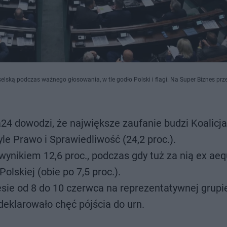
lską podczas ważnego głosowania, w tle godło Polski i flagi. Na Super Biznes prz
24 dowodzi, że największe zaufanie budzi Koalicja
yle Prawo i Sprawiedliwość (24,2 proc.).
wynikiem 12,6 proc., podczas gdy tuż za nią ex ae
olskiej (obie po 7,5 proc.).
esie od 8 do 10 czerwca na reprezentatywnej grupi
adeklarowało chęć pójścia do urn.