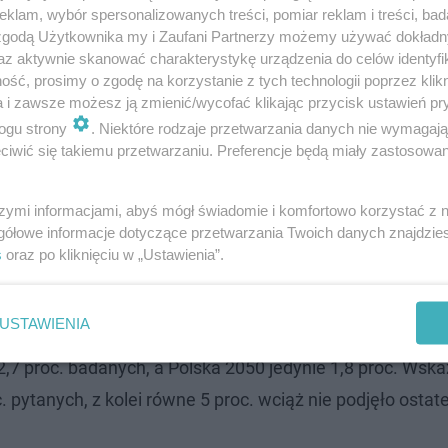
klam, wybór spersonalizowanych treści, pomiar reklam i treści, bad
 zgodą Użytkownika my i Zaufani Partnerzy możemy używać dokład
az aktywnie skanować charakterystykę urządzenia do celów identyfi
ść, prosimy o zgodę na korzystanie z tych technologii poprzez klikn
a i zawsze możesz ją zmienić/wycofać klikając przycisk ustawień pr
ogu strony
. Niektóre rodzaje przetwarzania danych nie wymagaj
duje się
Konfederacja, mogąca liczyć na zaufanie rzędu 
iwić się takiemu przetwarzaniu. Preferencje będą miały zastosowanie
 sytuacja na czwartej lokacie, gdzie doszło do rzadko 
szymi informacjami, abyś mógł świadomie i komfortowo korzystać z
5 proc. głosów odnotowały niespodziewanie dwa skrajnie
gółowe informacje dotyczące przetwarzania Twoich danych znajdzi
skiej.
s
oraz po kliknięciu w „Ustawienia”.
olitycznych wyraźnie spada.
Partia Razem gromadzi popa
USTAWIENIA
e wyniki notują również formacje tworzące Trzecią Drogę
,7 proc. badanych, a Polska 2050 jedynie 1,8 proc. Wska
. pytanych, z kolei równe 5 proc. wciąż nie podjęło ostat