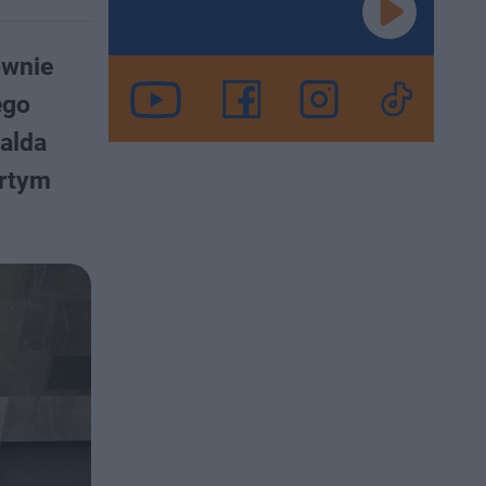
ownie
ego
alda
artym