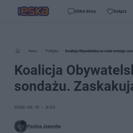
ESKA Story
Dołącz
News
Polityka
Koalicja Obywatelska na czele nowego son
Koalicja Obywatels
sondażu. Zaskakuj
2026-06-12
8:00
Paulina Jaworska