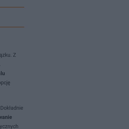
ązku. Z
.
lu
opcję
 Dokładnie
wanie
itycznych