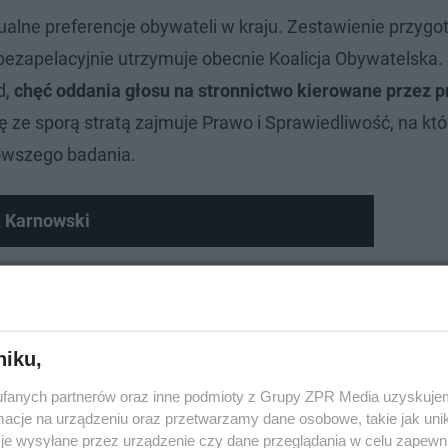
ualne preferencje obywateli w kraju. Zestawienie przyg
 bezapelacyjnie utrzymuje obecnie Koalicja Obywatelska
d,
chęć oddania głosu na stronnictwo kierowane przez 
ę ze sporą stratą zajmuje Prawo i Sprawiedliwość, na któ
nowszego badania.
k Karnowski
niku,
fanych partnerów oraz inne podmioty z Grupy ZPR Media uzyskujem
cje na urządzeniu oraz przetwarzamy dane osobowe, takie jak unika
je wysyłane przez urządzenie czy dane przeglądania w celu zapewn