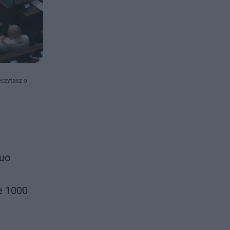
eczytasz o
quo
e 1000