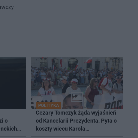
dawczy
POLITYKA
Cezary Tomczyk żąda wyjaśnień
i o
od Kancelarii Prezydenta. Pyta o
enckich
koszty wiecu Karola
Nawrockiego