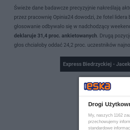
Świeże dane badawcze precyzyjnie nakreślają akt
przez pracownię Opinia24 dowodzi, że fotel lidera
głosowanie odbywało się w nadchodzący weeken
deklaruje 31,4 proc. ankietowanych
. Drugą pozycj
głos chciałoby oddać 24,2 proc. uczestników naj
Express Biedrzyckiej - Jace
Drogi Użytkow
My, naszych 1162 zau
przechowujemy informa
standardowe informac