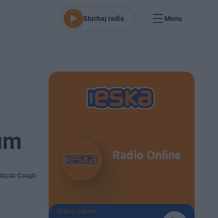
Słuchaj radia
Menu
ium
Radio Online
daj do Google
TERAZ GRAMY