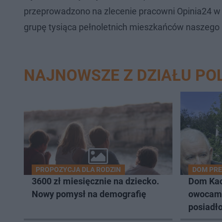
przeprowadzono na zlecenie pracowni Opinia24 w 
grupę tysiąca pełnoletnich mieszkańców naszego 
NAJNOWSZE Z DZIAŁU PO
PROPOZYCJA DLA RODZIN
DOM PRE
3600 zł miesięcznie na dziecko.
Dom Kaczyńskiego otoczony
Nowy pomysł na demografię
owocami
posiadł
południ