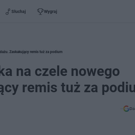
Słuchaj
Wygraj
dażu. Zaskakujący remis tuż za podium
ka na czele nowego
ący remis tuż za pod
Do