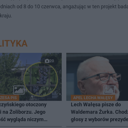
dniach od 8 do 10 czerwca, angażując w ten projekt ba
kraju.
LITYKA
20
ZESA PIS
APEL LECHA WAŁĘSY
Lech Wałęsa pisze do
 na Żoliborzu. Jego
Waldemara Żurka. Chodz
ość wygląda niczym
głosy z wyborów prezyd
owa winnica
w Kobyłce