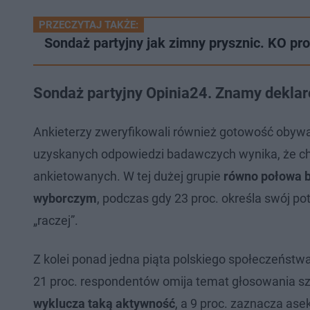
PRZECZYTAJ TAKŻE:
Sondaż partyjny jak zimny prysznic. KO pr
Sondaż partyjny Opinia24. Znamy dekla
Ankieterzy zweryfikowali również gotowość obyw
uzyskanych odpowiedzi badawczych wynika, że ch
ankietowanych. W tej dużej grupie
równo połowa b
wyborczym
, podczas gdy 23 proc. określa swój p
„raczej”.
Z kolei ponad jedna piąta polskiego społeczeństw
21 proc. respondentów omija temat głosowania s
wyklucza taką aktywność
, a 9 proc. zaznacza ase