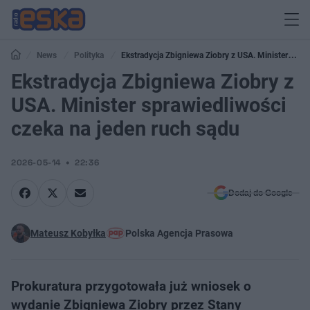
News
Polityka
Ekstradycja Zbigniewa Ziobry z USA. Minister
sprawiedliwości czeka na jeden ruch sądu
Ekstradycja Zbigniewa Ziobry z
USA. Minister sprawiedliwości
czeka na jeden ruch sądu
2026-05-14
22:36
Dodaj do Google
Mateusz Kobyłka
Polska Agencja Prasowa
Prokuratura przygotowała już wniosek o
wydanie Zbigniewa Ziobry przez Stany