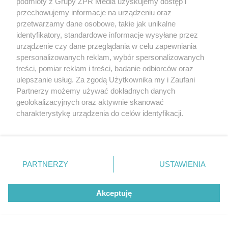
podmioty z Grupy ZPR Media uzyskujemy dostęp i
przechowujemy informacje na urządzeniu oraz
przetwarzamy dane osobowe, takie jak unikalne
identyfikatory, standardowe informacje wysyłane przez
urządzenie czy dane przeglądania w celu zapewniania
spersonalizowanych reklam, wybór spersonalizowanych
treści, pomiar reklam i treści, badanie odbiorców oraz
ulepszanie usług. Za zgodą Użytkownika my i Zaufani
Partnerzy możemy używać dokładnych danych
geolokalizacyjnych oraz aktywnie skanować
charakterystykę urządzenia do celów identyfikacji.
Ponieważ cenimy Twoją prywatność, prosimy o zgodę na
korzystanie z tych technologii poprzez kliknięcie
„Akceptuję”. Zgoda jest dobrowolna i zawsze możesz ją
zmienić/wycofać klikając przycisk ustawień prywatności
PARTNERZY
USTAWIENIA
znajdujący się w lewym dolnym rogu strony
. Niektóre
rodzaje przetwarzania danych nie wymagają zgody
Akceptuję
użytkownika, ale masz prawo sprzeciwić się takiemu
przetwarzaniu. Preferencje będą miały zastosowanie tylko
na tej witrynie.
Żaden utwór zamieszczony w serwisie nie może być powielany i