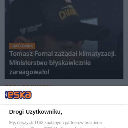
SIATKÓWKA
Tomasz Fornal zażądał klimatyzacji.
Ministerstwo błyskawicznie
zareagowało!
ZOBACZ WIĘCEJ
Drogi Użytkowniku,
My, naszych 1162 zaufanych partnerów oraz inne