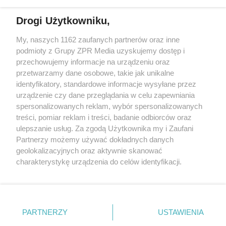
Drogi Użytkowniku,
My, naszych 1162 zaufanych partnerów oraz inne
Żaden utwór zamieszczony w serwisie nie może być powielany i
podmioty z Grupy ZPR Media uzyskujemy dostęp i
rozpowszechniany lub dalej rozpowszechniany w jakikolwiek sposób (w
przechowujemy informacje na urządzeniu oraz
tym także elektroniczny lub mechaniczny) na jakimkolwiek polu
eksploatacji w jakiejkolwiek formie, włącznie z umieszczaniem w
przetwarzamy dane osobowe, takie jak unikalne
Internecie bez pisemnej zgody właściciela praw. Jakiekolwiek użycie lub
identyfikatory, standardowe informacje wysyłane przez
wykorzystanie utworów w całości lub w części z naruszeniem prawa,
tzn. bez właściwej zgody, jest zabronione pod groźbą kary i może być
urządzenie czy dane przeglądania w celu zapewniania
ścigane prawnie.
spersonalizowanych reklam, wybór spersonalizowanych
treści, pomiar reklam i treści, badanie odbiorców oraz
ulepszanie usług. Za zgodą Użytkownika my i Zaufani
Partnerzy możemy używać dokładnych danych
geolokalizacyjnych oraz aktywnie skanować
charakterystykę urządzenia do celów identyfikacji.
Ponieważ cenimy Twoją prywatność, prosimy o zgodę na
O nas
korzystanie z tych technologii poprzez kliknięcie
Informacje prawne
„Akceptuję”. Zgoda jest dobrowolna i zawsze możesz ją
zmienić/wycofać klikając przycisk ustawień prywatności
PARTNERZY
USTAWIENIA
Nasze serwisy
znajdujący się w lewym dolnym rogu strony
. Niektóre