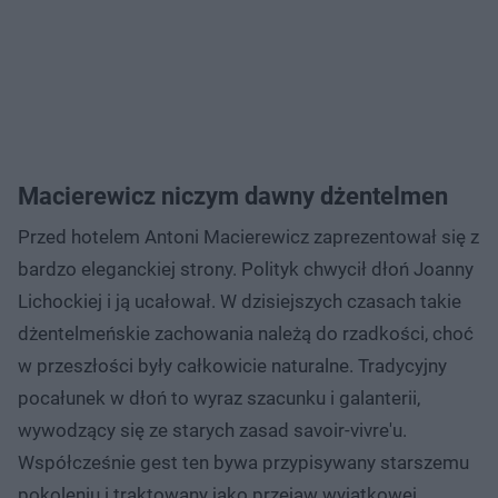
Macierewicz niczym dawny dżentelmen
Przed hotelem Antoni Macierewicz zaprezentował się z
bardzo eleganckiej strony. Polityk chwycił dłoń Joanny
Lichockiej i ją ucałował. W dzisiejszych czasach takie
dżentelmeńskie zachowania należą do rzadkości, choć
w przeszłości były całkowicie naturalne. Tradycyjny
pocałunek w dłoń to wyraz szacunku i galanterii,
wywodzący się ze starych zasad savoir-vivre'u.
Współcześnie gest ten bywa przypisywany starszemu
pokoleniu i traktowany jako przejaw wyjątkowej