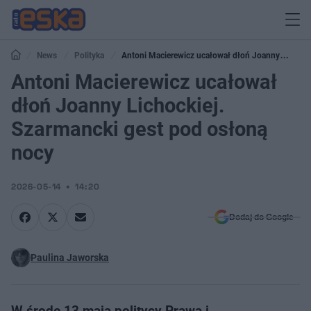
News
Polityka
Antoni Macierewicz ucałował dłoń Joanny
Lichockiej. Szarmancki gest pod osłoną nocy
Antoni Macierewicz ucałował
dłoń Joanny Lichockiej.
Szarmancki gest pod osłoną
nocy
2026-05-14
14:20
Dodaj do Google
Paulina Jaworska
W środę 13 maja politycy Prawa i