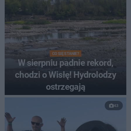
CO SIĘ STANIE?
W sierpniu padnie rekord,
chodzi o Wisłę! Hydrolodzy
ostrzegają
43