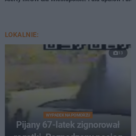
LOKALNIE:
13
WYPADEK NA POMORZU
Pijany 67-latek zignorował