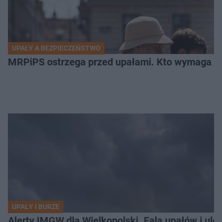
UPAŁY A BEZPIECZEŃSTWO
MRPiPS ostrzega przed upałami. Kto wymaga sz
UPAŁY I BURZE
Alerty IMGW dla Wielkopolski. Fala upałów i ule