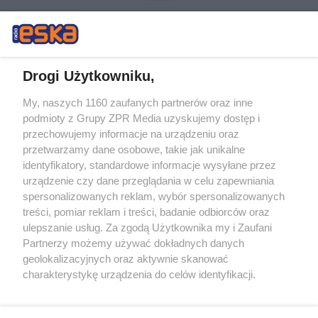
Drogi Użytkowniku,
My, naszych 1160 zaufanych partnerów oraz inne
Żaden utwór zamieszczony w serwisie nie może być powielany i
podmioty z Grupy ZPR Media uzyskujemy dostęp i
rozpowszechniany lub dalej rozpowszechniany w jakikolwiek sposób (w
tym także elektroniczny lub mechaniczny) na jakimkolwiek polu
przechowujemy informacje na urządzeniu oraz
eksploatacji w jakiejkolwiek formie, włącznie z umieszczaniem w
przetwarzamy dane osobowe, takie jak unikalne
Internecie bez pisemnej zgody właściciela praw. Jakiekolwiek użycie lub
identyfikatory, standardowe informacje wysyłane przez
wykorzystanie utworów w całości lub w części z naruszeniem prawa,
tzn. bez właściwej zgody, jest zabronione pod groźbą kary i może być
urządzenie czy dane przeglądania w celu zapewniania
ścigane prawnie.
spersonalizowanych reklam, wybór spersonalizowanych
treści, pomiar reklam i treści, badanie odbiorców oraz
ulepszanie usług. Za zgodą Użytkownika my i Zaufani
Partnerzy możemy używać dokładnych danych
geolokalizacyjnych oraz aktywnie skanować
charakterystykę urządzenia do celów identyfikacji.
Ponieważ cenimy Twoją prywatność, prosimy o zgodę na
O nas
korzystanie z tych technologii poprzez kliknięcie