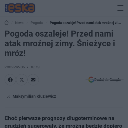
News
Pogoda
Pogoda oszaleje! Przed nami atak mroźnej zimy.
Śnieżyce i mróz!
Pogoda oszaleje! Przed nami
atak mroźnej zimy. Śnieżyce i
mróz!
2022-12-05
18:19
Dodaj do Google
Maksymilian Kluziewicz
Choć pierwsze prognozy długoterminowe na
grudzień sugerowały, że mroźna będzie dopiero