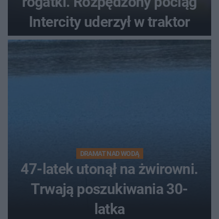
rogatki. Rozpędzony pociąg
Intercity uderzył w traktor
DRAMAT NAD WODĄ
47-latek utonął na żwirowni.
Trwają poszukiwania 30-
latka