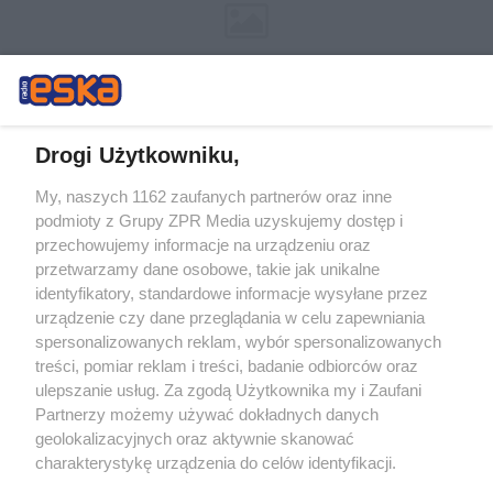
Drogi Użytkowniku,
My, naszych 1162 zaufanych partnerów oraz inne
Żaden utwór zamieszczony w serwisie nie może być powielany i
podmioty z Grupy ZPR Media uzyskujemy dostęp i
rozpowszechniany lub dalej rozpowszechniany w jakikolwiek sposób (w
przechowujemy informacje na urządzeniu oraz
tym także elektroniczny lub mechaniczny) na jakimkolwiek polu
eksploatacji w jakiejkolwiek formie, włącznie z umieszczaniem w
przetwarzamy dane osobowe, takie jak unikalne
Internecie bez pisemnej zgody właściciela praw. Jakiekolwiek użycie lub
identyfikatory, standardowe informacje wysyłane przez
wykorzystanie utworów w całości lub w części z naruszeniem prawa,
tzn. bez właściwej zgody, jest zabronione pod groźbą kary i może być
urządzenie czy dane przeglądania w celu zapewniania
ścigane prawnie.
spersonalizowanych reklam, wybór spersonalizowanych
treści, pomiar reklam i treści, badanie odbiorców oraz
ulepszanie usług. Za zgodą Użytkownika my i Zaufani
Partnerzy możemy używać dokładnych danych
geolokalizacyjnych oraz aktywnie skanować
charakterystykę urządzenia do celów identyfikacji.
Ponieważ cenimy Twoją prywatność, prosimy o zgodę na
O nas