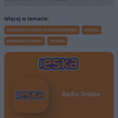
PROGNOZA POGODY DŁUGOTERMINOWA
MARZEC
PROGNOZA POGODY
POGODA
Radio Online