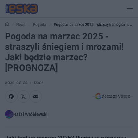
News
Pogoda
Pogoda na marzec 2025 - straszyli śniegiem i
mrozami! Jaki będzie marzec? [PROGNOZA]
Pogoda na marzec 2025 -
straszyli śniegiem i mrozami!
Jaki będzie marzec?
[PROGNOZA]
2025-02-28
13:01
Dodaj do Google
Rafał Wróblewski
Jaki będzie marzec 2025? Pierwsze prognozy