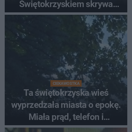
Świętokrzyskiem skrywa
zabytki, bywał tu nawet król
CIEKAWOSTKA
Ta świętokrzyska wieś
wyprzedzała miasta o epokę.
Miała prąd, telefon i
luksusowe auto