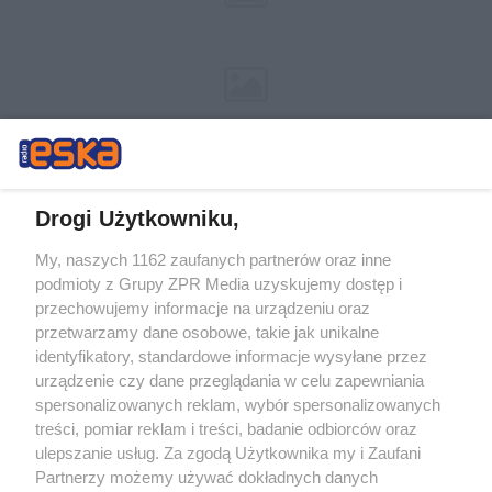
Drogi Użytkowniku,
My, naszych 1162 zaufanych partnerów oraz inne
Żaden utwór zamieszczony w serwisie nie może być powielany i
podmioty z Grupy ZPR Media uzyskujemy dostęp i
rozpowszechniany lub dalej rozpowszechniany w jakikolwiek sposób (w
przechowujemy informacje na urządzeniu oraz
tym także elektroniczny lub mechaniczny) na jakimkolwiek polu
eksploatacji w jakiejkolwiek formie, włącznie z umieszczaniem w
przetwarzamy dane osobowe, takie jak unikalne
Internecie bez pisemnej zgody właściciela praw. Jakiekolwiek użycie lub
identyfikatory, standardowe informacje wysyłane przez
wykorzystanie utworów w całości lub w części z naruszeniem prawa,
tzn. bez właściwej zgody, jest zabronione pod groźbą kary i może być
urządzenie czy dane przeglądania w celu zapewniania
ścigane prawnie.
spersonalizowanych reklam, wybór spersonalizowanych
treści, pomiar reklam i treści, badanie odbiorców oraz
ulepszanie usług. Za zgodą Użytkownika my i Zaufani
Partnerzy możemy używać dokładnych danych