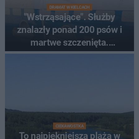
DRAMAT W KIELCACH
"Wstrząsające". Służby
znalazły ponad 200 psów i
martwe szczenięta.
Zatrzymano 35-latka
CIEKAWOSTKA
To najpiękniejsza plaża w