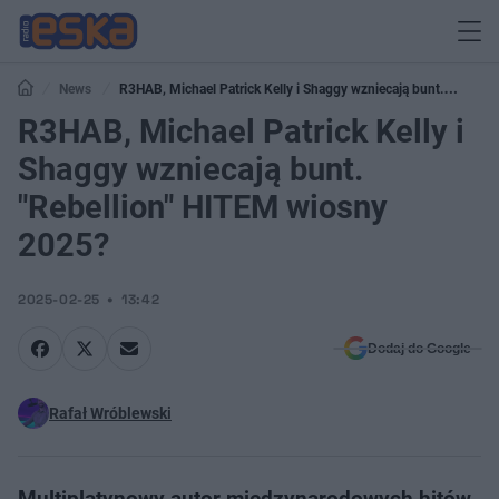
News
R3HAB, Michael Patrick Kelly i Shaggy wzniecają bunt.
"Rebellion" HITEM wiosny 2025?
R3HAB, Michael Patrick Kelly i
Shaggy wzniecają bunt.
"Rebellion" HITEM wiosny
2025?
2025-02-25
13:42
Dodaj do Google
Rafał Wróblewski
Multiplatynowy autor międzynarodowych hitów