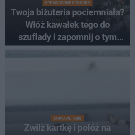
SPRAWDZONE SPOSOBY
Twoja biżuteria pociemniała?
Włóż kawałek tego do
szuflady i zapomnij o tym
problemie. Sposób na
pociemniałą biżuterię
DOMOWE TRIKI
Zwilż kartkę i połóż na