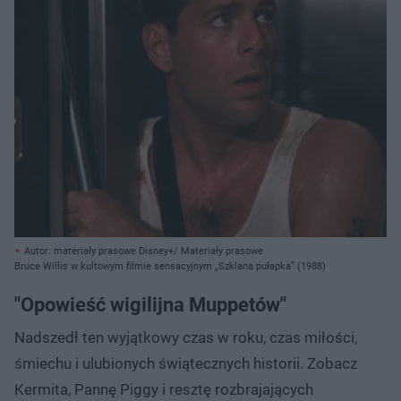
Autor: materiały prasowe Disney+/ Materiały prasowe
Bruce Willis w kultowym filmie sensacyjnym „Szklana pułapka” (1988)
"Opowieść wigilijna Muppetów"
Nadszedł ten wyjątkowy czas w roku, czas miłości,
śmiechu i ulubionych świątecznych historii. Zobacz
Kermita, Pannę Piggy i resztę rozbrajających