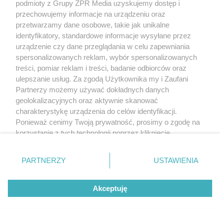
Znów zakazy kąpieli w Bałtyku! Oto
podmioty z Grupy ZPR Media uzyskujemy dostęp i
przechowujemy informacje na urządzeniu oraz
lista miejsc
przetwarzamy dane osobowe, takie jak unikalne
identyfikatory, standardowe informacje wysyłane przez
urządzenie czy dane przeglądania w celu zapewniania
spersonalizowanych reklam, wybór spersonalizowanych
treści, pomiar reklam i treści, badanie odbiorców oraz
ulepszanie usług. Za zgodą Użytkownika my i Zaufani
Partnerzy możemy używać dokładnych danych
geolokalizacyjnych oraz aktywnie skanować
charakterystykę urządzenia do celów identyfikacji.
Ponieważ cenimy Twoją prywatność, prosimy o zgodę na
korzystanie z tych technologii poprzez kliknięcie
BRUTALNY PROCEDER
Sutener z Bułgarii urządził kobietom
„Akceptuję”. Zgoda jest dobrowolna i zawsze możesz ją
zmienić/wycofać klikając przycisk ustawień prywatności
piekło. Jedna z ofiar straciła
PARTNERZY
USTAWIENIA
znajdujący się w lewym dolnym rogu strony
. Niektóre
śledzionę
rodzaje przetwarzania danych nie wymagają zgody
Akceptuję
użytkownika, ale masz prawo sprzeciwić się takiemu
przetwarzaniu. Preferencje będą miały zastosowanie tylko
na tej witrynie.