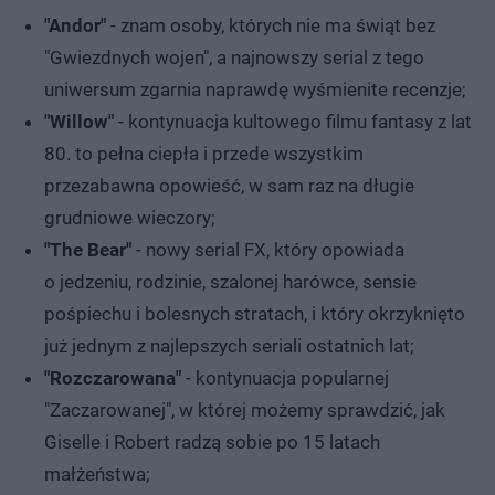
"Andor"
- znam osoby, których nie ma świąt bez
"Gwiezdnych wojen", a najnowszy serial z tego
uniwersum zgarnia naprawdę wyśmienite recenzje;
"Willow"
- kontynuacja kultowego filmu fantasy z lat
80. to pełna ciepła i przede wszystkim
przezabawna opowieść, w sam raz na długie
grudniowe wieczory;
"The Bear"
- nowy serial FX, który opowiada
o jedzeniu, rodzinie, szalonej harówce, sensie
pośpiechu i bolesnych stratach, i który okrzyknięto
już jednym z najlepszych seriali ostatnich lat;
"Rozczarowana"
- kontynuacja popularnej
"Zaczarowanej", w której możemy sprawdzić, jak
Giselle i Robert radzą sobie po 15 latach
małżeństwa;