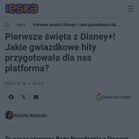
News
Pierwsze święta z Disney+! Jakie gwiazdkowe hity
przygotowała dla nas platforma?
Pierwsze święta z Disney+!
Jakie gwiazdkowe hity
przygotowała dla nas
platforma?
2022-12-14
15:46
Dodaj do Google
Natalia Nowecka
To nasze pierwsze Boże Narodzenie z Disney+,