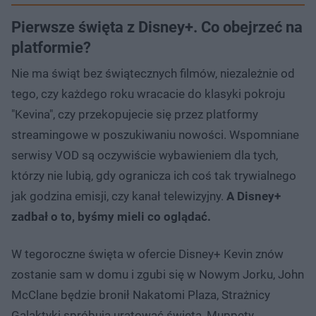
Pierwsze święta z Disney+. Co obejrzeć na
platformie?
Nie ma świąt bez świątecznych filmów, niezależnie od
tego, czy każdego roku wracacie do klasyki pokroju
"Kevina", czy przekopujecie się przez platformy
streamingowe w poszukiwaniu nowości. Wspomniane
serwisy VOD są oczywiście wybawieniem dla tych,
którzy nie lubią, gdy ogranicza ich coś tak trywialnego
jak godzina emisji, czy kanał telewizyjny.
A Disney+
zadbał o to, byśmy mieli co oglądać.
W tegoroczne święta w ofercie Disney+ Kevin znów
zostanie sam w domu i zgubi się w Nowym Jorku, John
McClane będzie bronił Nakatomi Plaza, Strażnicy
Galaktyki spróbują uratować święta, Muppety