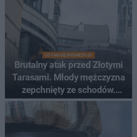
CO TAM SIĘ WYDARZYŁO?
Brutalny atak przed Złotymi
Tarasami. Młody mężczyzna
zepchnięty ze schodów.
Szokujące nagranie krąży po
sieci