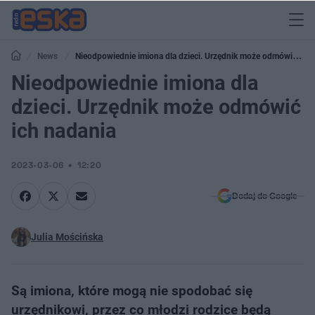
News
Nieodpowiednie imiona dla dzieci. Urzędnik może odmówić ich
nadania
Nieodpowiednie imiona dla
dzieci. Urzędnik może odmówić
ich nadania
2023-03-06
12:20
Dodaj do Google
Julia Mościńska
Są imiona, które mogą nie spodobać się
urzędnikowi, przez co młodzi rodzice będą