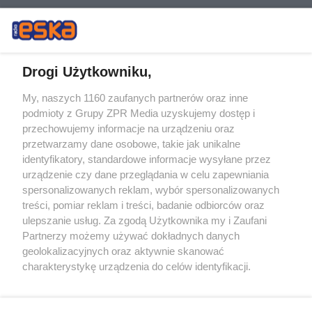
Drogi Użytkowniku,
My, naszych 1160 zaufanych partnerów oraz inne
Żaden utwór zamieszczony w serwisie nie może być powielany i
podmioty z Grupy ZPR Media uzyskujemy dostęp i
rozpowszechniany lub dalej rozpowszechniany w jakikolwiek sposób (w
tym także elektroniczny lub mechaniczny) na jakimkolwiek polu
przechowujemy informacje na urządzeniu oraz
eksploatacji w jakiejkolwiek formie, włącznie z umieszczaniem w
przetwarzamy dane osobowe, takie jak unikalne
Internecie bez pisemnej zgody właściciela praw. Jakiekolwiek użycie lub
identyfikatory, standardowe informacje wysyłane przez
wykorzystanie utworów w całości lub w części z naruszeniem prawa,
tzn. bez właściwej zgody, jest zabronione pod groźbą kary i może być
urządzenie czy dane przeglądania w celu zapewniania
ścigane prawnie.
spersonalizowanych reklam, wybór spersonalizowanych
treści, pomiar reklam i treści, badanie odbiorców oraz
ulepszanie usług. Za zgodą Użytkownika my i Zaufani
Partnerzy możemy używać dokładnych danych
geolokalizacyjnych oraz aktywnie skanować
charakterystykę urządzenia do celów identyfikacji.
Ponieważ cenimy Twoją prywatność, prosimy o zgodę na
O nas
korzystanie z tych technologii poprzez kliknięcie
Informacje prawne
„Akceptuję”. Zgoda jest dobrowolna i zawsze możesz ją