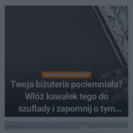
SPRAWDZONE SPOSOBY
Twoja biżuteria pociemniała?
Włóż kawałek tego do
szuflady i zapomnij o tym
problemie. Sposób na
pociemniałą biżuterię