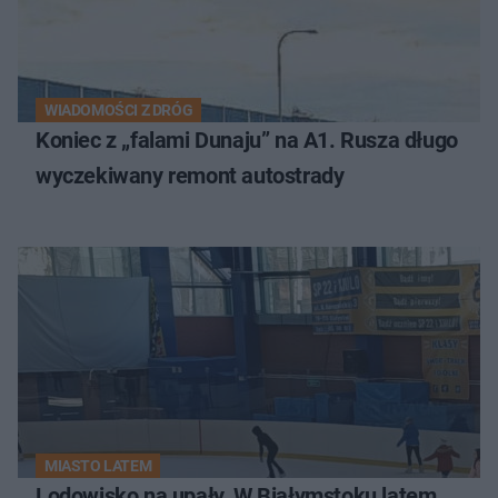
WIADOMOŚCI Z DRÓG
Koniec z „falami Dunaju” na A1. Rusza długo
wyczekiwany remont autostrady
MIASTO LATEM
Lodowisko na upały. W Białymstoku latem