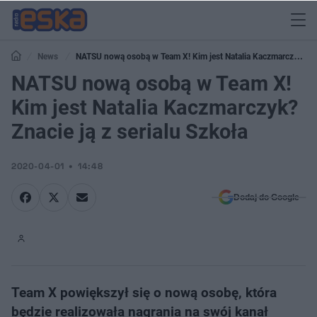
News
NATSU nową osobą w Team X! Kim jest Natalia Kaczmarczyk?
Znacie ją z serialu Szkoła
NATSU nową osobą w Team X!
Kim jest Natalia Kaczmarczyk?
Znacie ją z serialu Szkoła
2020-04-01
14:48
Dodaj do Google
Team X powiększył się o nową osobę, która
będzie realizowała nagrania na swój kanał