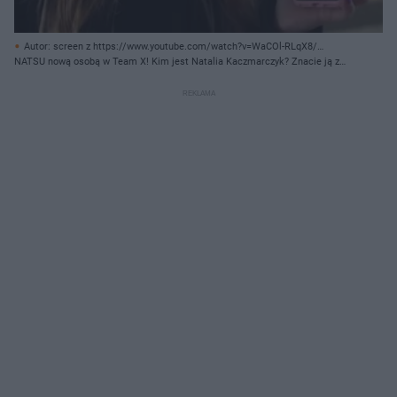
Autor: screen z https://www.youtube.com/watch?v=WaCOl-RLqX8/
Archiwum prywatne
NATSU nową osobą w Team X! Kim jest Natalia Kaczmarczyk? Znacie ją z
serialu Szkoła