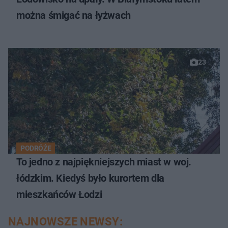
można śmigać na łyżwach
23
PODRÓŻE
To jedno z najpiękniejszych miast w woj.
łódzkim. Kiedyś było kurortem dla
mieszkańców Łodzi
NAJNOWSZE NEWSY: