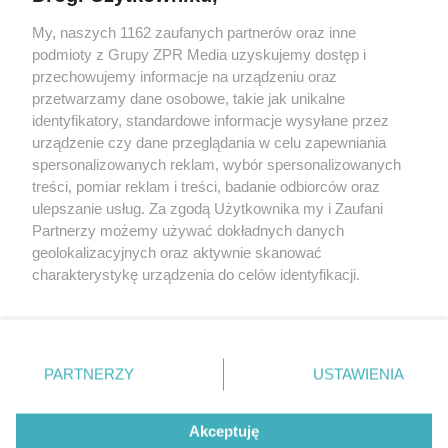
My, naszych 1162 zaufanych partnerów oraz inne
Żaden utwór zamieszczony w serwisie nie może być powielany i
podmioty z Grupy ZPR Media uzyskujemy dostęp i
rozpowszechniany lub dalej rozpowszechniany w jakikolwiek sposób (w
tym także elektroniczny lub mechaniczny) na jakimkolwiek polu
przechowujemy informacje na urządzeniu oraz
eksploatacji w jakiejkolwiek formie, włącznie z umieszczaniem w
przetwarzamy dane osobowe, takie jak unikalne
Internecie bez pisemnej zgody właściciela praw. Jakiekolwiek użycie lub
identyfikatory, standardowe informacje wysyłane przez
wykorzystanie utworów w całości lub w części z naruszeniem prawa,
tzn. bez właściwej zgody, jest zabronione pod groźbą kary i może być
urządzenie czy dane przeglądania w celu zapewniania
ścigane prawnie.
spersonalizowanych reklam, wybór spersonalizowanych
treści, pomiar reklam i treści, badanie odbiorców oraz
ulepszanie usług. Za zgodą Użytkownika my i Zaufani
Partnerzy możemy używać dokładnych danych
geolokalizacyjnych oraz aktywnie skanować
charakterystykę urządzenia do celów identyfikacji.
Ponieważ cenimy Twoją prywatność, prosimy o zgodę na
O nas
korzystanie z tych technologii poprzez kliknięcie
Informacje prawne
„Akceptuję”. Zgoda jest dobrowolna i zawsze możesz ją
zmienić/wycofać klikając przycisk ustawień prywatności
PARTNERZY
USTAWIENIA
Nasze serwisy
znajdujący się w lewym dolnym rogu strony
. Niektóre
rodzaje przetwarzania danych nie wymagają zgody
© 2026 Grupa ZPR Media
Akceptuję
użytkownika, ale masz prawo sprzeciwić się takiemu