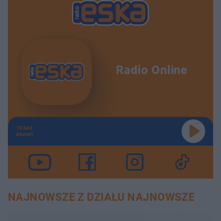
Radio Online
TERAZ
GRAMY
NAJNOWSZE Z DZIAŁU NAJNOWSZE