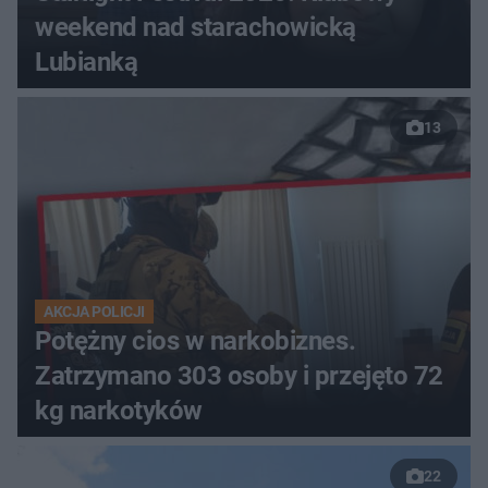
weekend nad starachowicką
Lubianką
13
AKCJA POLICJI
Potężny cios w narkobiznes.
Zatrzymano 303 osoby i przejęto 72
kg narkotyków
22