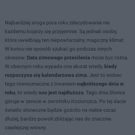
Najbardziej sroga pora roku zdecydowanie nie
każdemu kojarzy się przyjemnie. Są jednak osoby,
które uwielbiają ten niepowtarzalny, magiczny klimat.
W końcu nie sposób szukać go podczas innych
okresów.
Data zimowego przesilenia
może być różna.
W obecnym roku wypada ona akurat wtedy,
kiedy
rozpoczyna się kalendarzowa zima
. Jest to wobec
tego równoznaczne z trwaniem
najkrótszego dnia w
roku
, to wtedy
noc jest najdłuższa
. Tego dnia Słońce
góruje w zenicie w zwrotniku Koziorożca. Po tej dacie
światło słoneczne będzie gościło na niebie coraz
dłużej, bardzo powoli zbliżając nas do znacznie
cieplejszej wiosny.