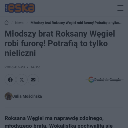
News
Młodszy brat Roksany Węgiel robi furorę! Potrafią to tylko
nieliczni
Młodszy brat Roksany Węgiel
robi furorę! Potrafią to tylko
nieliczni
2023-01-23
14:23
Dodaj do Google
Julia Mościńska
Roksana Węgiel ma naprawdę zdolnego,
młodszego brata. Wokalistka pochwaliła się