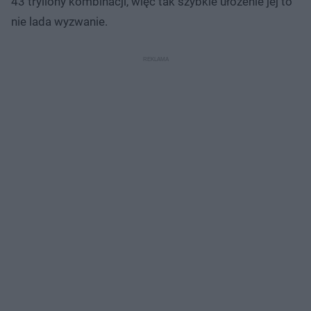
43 tryliony kombinacji, więc tak szybkie ułożenie jej to
nie lada wyzwanie.