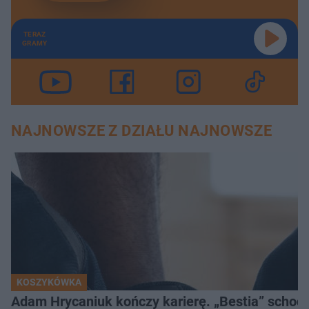
TERAZ
GRAMY
NAJNOWSZE Z DZIAŁU NAJNOWSZE
KOSZYKÓWKA
Adam Hrycaniuk kończy karierę. „Bestia” schodzi