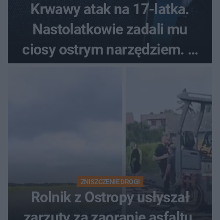
Krwawy atak na 17-latka.
Nastolatkowie zadali mu
ciosy ostrym narzędziem. O
ich losach zdecyduje sąd
rodzinny
ZNISZCZENIE DROGI
Rolnik z Ostropy usłyszał
zarzuty za zaoranie asfaltu.