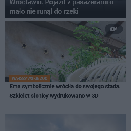
Wrocławiu. Pojazd z pasażerami o
mało nie runął do rzeki
6
WARSZAWSKIE ZOO
Erna symbolicznie wróciła do swojego stada.
Szkielet słonicy wydrukowano w 3D