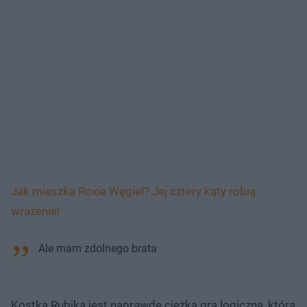
Jak mieszka Roxie Węgiel? Jej cztery kąty robią
wrażenie!
Ale mam zdolnego brata
Kostka Rubika jest naprawdę ciężką grą logiczną, którą