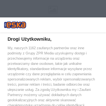
Drogi Użytkowniku,
My, naszych 1162 zaufanych partnerów oraz inne
Żaden utwór zamieszczony w serwisie nie może być powielany i
podmioty z Grupy ZPR Media uzyskujemy dostęp i
rozpowszechniany lub dalej rozpowszechniany w jakikolwiek sposób (w
tym także elektroniczny lub mechaniczny) na jakimkolwiek polu
przechowujemy informacje na urządzeniu oraz
eksploatacji w jakiejkolwiek formie, włącznie z umieszczaniem w
przetwarzamy dane osobowe, takie jak unikalne
Internecie bez pisemnej zgody właściciela praw. Jakiekolwiek użycie lub
identyfikatory, standardowe informacje wysyłane przez
wykorzystanie utworów w całości lub w części z naruszeniem prawa,
tzn. bez właściwej zgody, jest zabronione pod groźbą kary i może być
urządzenie czy dane przeglądania w celu zapewniania
ścigane prawnie.
spersonalizowanych reklam, wybór spersonalizowanych
treści, pomiar reklam i treści, badanie odbiorców oraz
ulepszanie usług. Za zgodą Użytkownika my i Zaufani
Partnerzy możemy używać dokładnych danych
geolokalizacyjnych oraz aktywnie skanować
charakterystykę urządzenia do celów identyfikacji.