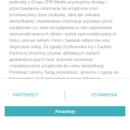
podmioty z Grupy ZPR Media uzyskujemy dostęp i
przechowujemy informacje na urządzeniu oraz
przetwarzamy dane osobowe, takie jak unikalne
identyfikatory, standardowe informacje wysyłane przez
urządzenie czy dane przeglądania w celu zapewniania
spersonalizowanych reklam, wybór spersonalizowanych
treści, pomiar reklam i treści, badanie odbiorców oraz
ulepszanie usług. Za zgodą Użytkownika my i Zaufani
Partnerzy możemy używać dokładnych danych
geolokalizacyjnych oraz aktywnie skanować
charakterystykę urządzenia do celów identyfikacji.
Ponieważ cenimy Twoją prywatność, prosimy o zgodę na
korzystanie z tych technologii poprzez kliknięcie
„Akceptuję”. Zgoda jest dobrowolna i zawsze możesz ją
zmienić/wycofać klikając przycisk ustawień prywatności
PARTNERZY
USTAWIENIA
znajdujący się w lewym dolnym rogu strony
. Niektóre
rodzaje przetwarzania danych nie wymagają zgody
Akceptuję
użytkownika, ale masz prawo sprzeciwić się takiemu
przetwarzaniu. Preferencje będą miały zastosowanie tylko
na tej witrynie.