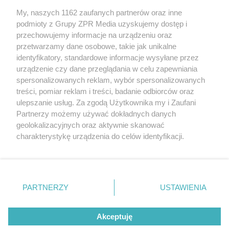
My, naszych 1162 zaufanych partnerów oraz inne
Żaden utwór zamieszczony w serwisie nie może być powielany i
podmioty z Grupy ZPR Media uzyskujemy dostęp i
rozpowszechniany lub dalej rozpowszechniany w jakikolwiek sposób (w
tym także elektroniczny lub mechaniczny) na jakimkolwiek polu
przechowujemy informacje na urządzeniu oraz
eksploatacji w jakiejkolwiek formie, włącznie z umieszczaniem w
przetwarzamy dane osobowe, takie jak unikalne
Internecie bez pisemnej zgody właściciela praw. Jakiekolwiek użycie lub
identyfikatory, standardowe informacje wysyłane przez
wykorzystanie utworów w całości lub w części z naruszeniem prawa,
tzn. bez właściwej zgody, jest zabronione pod groźbą kary i może być
urządzenie czy dane przeglądania w celu zapewniania
ścigane prawnie.
spersonalizowanych reklam, wybór spersonalizowanych
treści, pomiar reklam i treści, badanie odbiorców oraz
ulepszanie usług. Za zgodą Użytkownika my i Zaufani
Partnerzy możemy używać dokładnych danych
geolokalizacyjnych oraz aktywnie skanować
charakterystykę urządzenia do celów identyfikacji.
Ponieważ cenimy Twoją prywatność, prosimy o zgodę na
O nas
korzystanie z tych technologii poprzez kliknięcie
Informacje prawne
„Akceptuję”. Zgoda jest dobrowolna i zawsze możesz ją
zmienić/wycofać klikając przycisk ustawień prywatności
PARTNERZY
USTAWIENIA
Nasze serwisy
znajdujący się w lewym dolnym rogu strony
. Niektóre
rodzaje przetwarzania danych nie wymagają zgody
© 2026 Grupa ZPR Media
Akceptuję
użytkownika, ale masz prawo sprzeciwić się takiemu
przetwarzaniu. Preferencje będą miały zastosowanie tylko